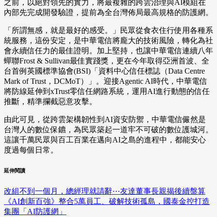
之前，以絕對領先的實力，將最複雜的跨雲治理與AI模組在
內部先完成開發驗證，提前為全台灣佈局最高規格的防護網。
「所謂無感，就是最好的感受。」民眾從食衣住行使用各種系
統服務，這份安定，是中華電信將龐大的技術風險，轉化為社
會永續信任力的最佳證明。加上堅持，也讓中華電信連續八年
蟬聯Frost & Sullivan最佳實踐獎，更在今年取得亞洲首波、全
台首例英國標準協會(BSI)「資料中心信任標誌（Data Centre
Mark of Trust，DCMoT）」。迎接Agentic AI時代，中華電信
將防線延伸到xTrust零信任網路系統，運用AI進行動態的信任
推斷，精準攔截惡意攻擊。
由此可見，從跨雲架構韌性到AI資安防禦，中華電信儼然是
台灣人的數位保鑣，為民眾築起一道牢不可破的數位護城河。
這讓千萬民眾與百工百業在邁向AI之島的進程中，都能安心
度過每個日常。
延伸閱讀
改組不到一個月，總經理就請辭⋯友達董事長親揭後續盤算
《AI創新百強》整合5萬員工、破解技術孤島，國泰金控打造
集團「AI防護網」