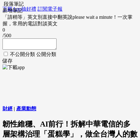
段落筆記
下載App抽好禮
訂閱電子報
新增筆記
「請稍等」英文別直接中翻英說please wait a minute！一次掌
握，常用的電話對談英文
0
/500
不公開分類
公開分類
儲存
財經
|
產業動態
韌性維穩、AI前行！拆解中華電信的多
層架構治理「蛋糕學」，做全台灣人的數