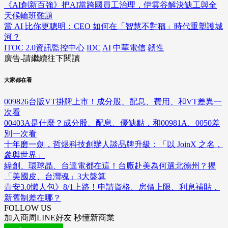
《AI創新百強》把AI當跨國員工治理，伊雲谷解決缺工與全
天候輪班難題
當 AI 比你更聰明：CEO 如何在「智慧不對稱」時代重塑護城
河？
ITOC 2.0資訊監控中心
IDC
AI
中華電信
韌性
廣告-請繼續往下閱讀
大家都在看
009826台版VT掛牌上市！成分股、配息、費用、和VT差異一
次看
00403A是什麼？成分股、配息、優缺點，和00981A、0050差
別一次看
十年磨一劍，哲煜科技創辦人談品牌升級：「以 JoinX 之名，
參與世界」
緯創、環球晶、台達電都在這！台廠赴美為何選北德州？揭
「美國皮、台灣魂」3大盤算
青安3.0懶人包》8/1上路！申請資格、房價上限、利息補貼，
新舊制差在哪？
FOLLOW US
加入商周LINE好友 秒懂新商業