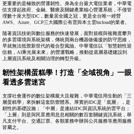
更重要的是極致的營運韌性。身為全台最大電信業者，中華電
信支撐起政府、金融、醫療及關鍵產業核心營運系統，不僅管
理數十座大型IDC，數量居全國之冠，更是全台唯一經營
AWS、Azure、GCP三大國際公有雲與本土雲hicloud的業者。
隨著資訊技術與數位服務的快速發展，面對規模與複雜度攀升
的多雲環境與系統架構，傳統買兩台機器做備援的防守思維，
早就無法抵禦新世代的複合型風險。中華電信以「智慧韌性迎
信賴，AI乘光展未來」的營運戰略，推動從底層基礎建設到
上層資訊系統及相關治理的轉型升級。
韌性架構蛋糕學！打造「全域視角」一眼
看透多雲迷宮
支撐社會運作的數位架構龐大且複雜，中華電信用生動的「三
層蛋糕學」來拆解這套防禦體系。厚實的IDC是「底層」，是
韌性的基礎設施；「中層」是連結IDC與資訊系統的雲平台；
「上層」則是與民眾應用息息相關的數百套關鍵資訊系統，舉
凡支付平台、交通訂票、各類業務申辦與公共服務等應用服務
皆屬之。