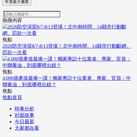
年度最大優惠
熱搜內容
焦點
2026防空演習8/7-8/13登場！北中南時間、14縣市行動斷網、
罰款一次看
焦點
4,000億產值最痛一課！獨家專訪十位業者、專家、官員：中
聯毒油，到底哪裡出錯？
焦點
焦點首頁
時事分析
封面故事
今日最新
大家都在看