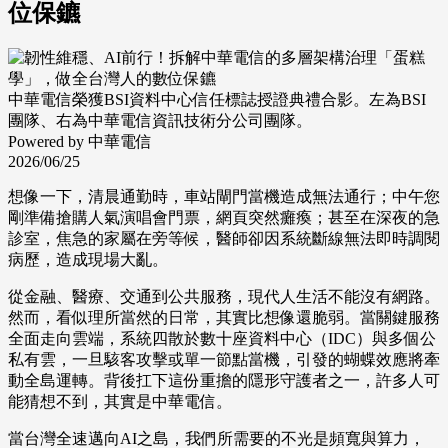
位保鑣
中華電信榮獲BSI資料中心信任標誌授證典禮合影。左為BSI
團隊、右為中華電信資訊技術分公司團隊。
Powered by 中華電信
2026/06/25
想像一下，清晨通勤時，車站閘門當機造成無法通行；中午您
剛準備搶購人氣演唱會門票，網頁突然癱瘓；甚至在深夜的急
診室，焦急的家屬在旁等候，醫師卻因系統斷線無法即時調閱
病歷，造成現場大亂。
從金融、醫療、交通到公共服務，現代人生活不能沒有網路。
然而，看似理所當然的日常，其實比想像還脆弱。當關鍵服務
全面走向雲端，系統四散於數十座資料中心（IDC）與多個公
私有雲，一旦駭客攻擊或單一節點當機，引發的蝴蝶效應將牽
動全島運轉。背後扛下這份重擔的隱形守護者之一，許多人可
能猜想不到，其實是中華電信。
當台灣全速邁向AI之島，我們所需要的不光是頻寬與算力，