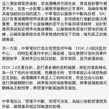
這三層架構緊密連動，若底層機房空調失效，將直接影響中層
雲平台，並進一步影響上層應用服務的正常運作。為確保每層
具備強韌的自我防護力，中華電信以服務不中斷為目標，IDC
設計皆遵循國際標準規劃多重備援，並持續進行逾齡設備汰換
重整，更推動逾千台虛擬機的雲平台升級與環境精簡，並針對
應用系統制定標準化備援機制，以服務鏈角度進行實地切換演
練，以確保服務能在使用者無感的情況下切換，做到真正的無
縫備援。
另一方面，中華電信打造出智慧監控中樞「ITOC 2.0資訊監控
中心」，同時監看運作中的三層架構，強化整體可視性與事件
應變效率，更精準定位錯誤節點、異常根因，提升維運效能。
ITOC 2.0主要目的，是打通各層的資料隔閡，將監控孤島轉化
為一目了然的全域視圖。危機發生時，管理者能以全域視角鎖
定災損點。維運團隊不再是人工耗時排查，而是交由AI自動
進行障礙關聯分析、精準推演跨域衝擊範圍。將事後補救模式
翻轉為主動預警，將營運中斷風險降至最低。
中華電信以「營運不中斷、管理可決策」為核心推動營運體系
升級，建構兼具穩定與敏捷的架構。