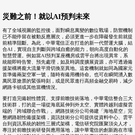
災難之前！就以AI預判未來
有了全域視圖的監控後，面對瞬息萬變的數位戰場，防禦機制
已不能停留在被動反應層次，必須更進一步在障礙發生前就提
前精準阻斷。為此，中華電信正在打造的新一代營運大腦，結
合AI，實現自主判斷與跨域自癒的能力，朝向高度自動化的
智慧營運。例如當AI預判某座機房或雲平台將出現異常，系
統能即時告警、預先處理，如及時調度擴展資源，亦可透過備
援架構將龐大流量平滑切換至異地。這套機制就如同為國家元
首準備兩架空軍一號，隨時有備用機待命。也可在瞬間湧入數
萬民眾搶票的緊張時刻，或是民眾進行高頻金融交易時，減少
網路卡頓或其他當機情況。
要打造完備韌性體質、支撐前瞻技術落地，中華電信整合三大
技術群，打的是一場從海底延伸到外太空、實體跨越到虛擬雲
端的「跨域聯合作戰」。網路技術分公司佈建「海地星空」完
整網路韌性備援架構，資訊技術分公司提供從資料中心、雲平
台到資訊系統的韌性三層式架構，電信研究院匯聚頂尖人才，
專注於前瞻技術研發與應用落地，讓中華電信的創新跑在市場