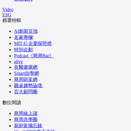
Video
ESG
精選特輯
AI創新百強
名家專欄
MIT-U 企業探照燈
特別企劃
Podcast《商周Bar》
alive
良醫健康網
Smart自學網
商周財富網
圓桌趨勢論壇
百大顧問團
數位閱讀
商周線上讀
商周共學圈
新財富備忘錄