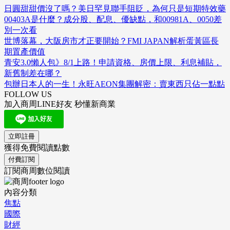
日圓甜甜價沒了嗎？美日罕見聯手阻貶，為何只是短期特效藥
00403A是什麼？成分股、配息、優缺點，和00981A、0050差
別一次看
世博落幕，大阪房市才正要開始？FMI JAPAN解析蛋黃區長
期置產價值
青安3.0懶人包》8/1上路！申請資格、房價上限、利息補貼，
新舊制差在哪？
包辦日本人的一生！永旺AEON集團解密：賣東西只佔一點點
FOLLOW US
加入商周LINE好友 秒懂新商業
立即註冊
獲得免費閱讀點數
付費訂閱
訂閱商周數位閱讀
內容分類
焦點
國際
財經