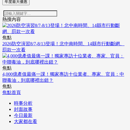
年度最大優惠
熱搜內容
焦點
2026防空演習8/7-8/13登場！北中南時間、14縣市行動斷網、
罰款一次看
焦點
4,000億產值最痛一課！獨家專訪十位業者、專家、官員：中
聯毒油，到底哪裡出錯？
焦點
焦點首頁
時事分析
封面故事
今日最新
大家都在看