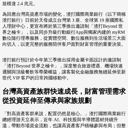
規模達 2.4 兆元。
為回應台灣高資產市場的變化，渣打國際商業銀行（以下簡稱
渣打銀行）日前於天母成立台灣第 3 座、全球第 19 座國際私
人理財中心，更宣布將於第三季推出邀請制「渣打Beyond 世
界之極卡」，以及同步升級行動銀行App與獨家內建的 myRM
數位隨行理專服務，從實體空間、數位服務到生活場景三大面
向切入，以更完整的服務陪伴客戶面對財富管理的重要決策。
渣打銀行預計於今年第三季推出採用金屬卡面設計的邀請制
「渣打Beyond 世界之極卡」，深度整合旅遊禮遇、機場快速
通關與頂級餐飲等尊榮權益，讓客製化金融服務無縫延伸至新
世代 VIP 客戶的日常跨國移動中。
台灣高資產族群快速成長，財富管理需求
從投資延伸至傳承與家族規劃
「對高資產客群來說，配置仍然是核心。」渣打國際商業銀行
總經理游天立表示，近年 AI、科技股與半導體題材持續升
溫，帶動市場資金流動，也讓高資產客戶積極參與布局；但整