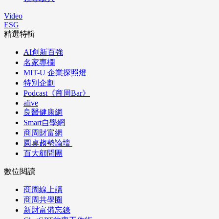
Video
ESG
精選特輯
AI創新百強
名家專欄
MIT-U 企業探照燈
特別企劃
Podcast《商周Bar》
alive
良醫健康網
Smart自學網
商周財富網
圓桌趨勢論壇
百大顧問團
數位閱讀
商周線上讀
商周共學圈
新財富備忘錄