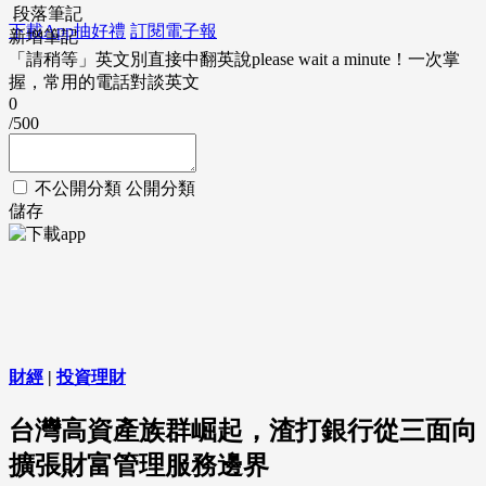
段落筆記
下載App抽好禮
訂閱電子報
新增筆記
「請稍等」英文別直接中翻英說please wait a minute！一次掌
握，常用的電話對談英文
0
/500
不公開分類
公開分類
儲存
財經
|
投資理財
台灣高資產族群崛起，渣打銀行從三面向
擴張財富管理服務邊界