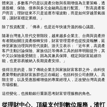
體來說，多數客戶仍是以資產分散與長期增值為主要策略，透
過股權、保險、債券與多元金融商品進行配置。「對高資產客
戶而言，理財從來不只是追逐市場波動，而是如何穿越景氣循
環，讓財富穩定累積。」
除了投資配置，「傳承」也是近年快速升溫的核心議題。
隨著台灣進入世代交替階段，越來越多企業主、台商與資產持
有者開始關注資產移轉安排，財富管理需求也從投資報酬，延
伸至家族治理與跨世代規劃。游天立表示：「近年來，高資產
客戶主動討論保險、家族信託等傳承工具的頻率明顯提升，其
中又以保險最受關注，因為其兼具保障、穩定與財富延續功
能，也更容易被納入長期資產安排。」
值得注意的是，除了傳統企業主與家族財富客群之外，由科技
產業帶動的新財富族群也正在崛起，包括科技公司創辦人、高
階主管，以及受惠股權增值的專業經理人，正改變台灣高資產
市場樣貌。
這些變化，也推動銀行重新思考財富管理服務的角色。
從理財中心、頂級支付到數位服務，渣打