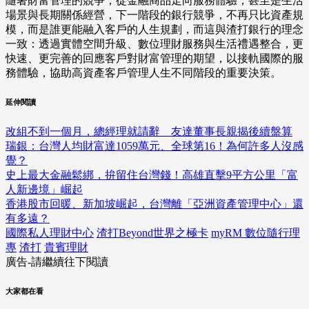
隨著財富管理的競爭，從金融商品走向服務體驗，甚至是生活
場景與長期關係經營，下一階段的銀行競爭，不再只比資產規
模，而是誰更能融入客戶的人生規劃，而這與渣打銀行的理念
一致：透過實體空間升級、數位理財服務與生活禮遇整合，更
快速、更完善的回應客戶對財富管理的期望，以接軌國際的服
務體驗，協助高資產客戶管理人生不同階段的重要決策。
延伸閱讀
改組不到一個月，總經理就請辭 友達董事長親揭後續盤算
瑞銀：台灣人均財富達1059萬元、全球第16！為何許多人沒感
覺？
史上最大金融鬆綁，拚留住台灣錢！高雄直擊9平方公里「富
人新邊境」崛起
香港股市回暖、新加坡崛起，台灣離「亞洲資產管理中心」還
有多遠？
國際私人理財中心
渣打Beyond世界之極卡
myRM 數位隨行理
專
渣打
貴賓理財
廣告-請繼續往下閱讀
大家都在看