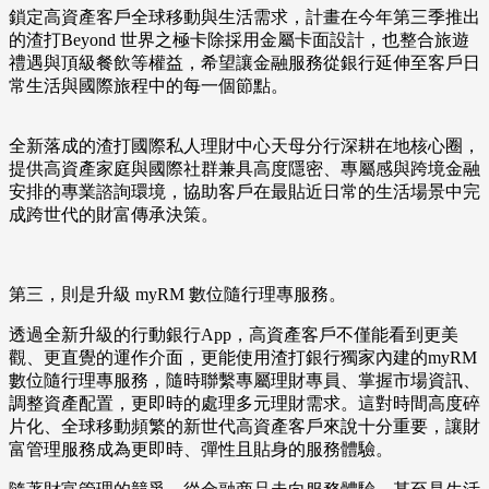
鎖定高資產客戶全球移動與生活需求，計畫在今年第三季推出
的渣打Beyond 世界之極卡除採用金屬卡面設計，也整合旅遊
禮遇與頂級餐飲等權益，希望讓金融服務從銀行延伸至客戶日
常生活與國際旅程中的每一個節點。
全新落成的渣打國際私人理財中心天母分行深耕在地核心圈，
提供高資產家庭與國際社群兼具高度隱密、專屬感與跨境金融
安排的專業諮詢環境，協助客戶在最貼近日常的生活場景中完
成跨世代的財富傳承決策。
第三，則是升級 myRM 數位隨行理專服務。
透過全新升級的行動銀行App，高資產客戶不僅能看到更美
觀、更直覺的運作介面，更能使用渣打銀行獨家內建的myRM
數位隨行理專服務，隨時聯繫專屬理財專員、掌握市場資訊、
調整資產配置，更即時的處理多元理財需求。這對時間高度碎
片化、全球移動頻繁的新世代高資產客戶來說十分重要，讓財
富管理服務成為更即時、彈性且貼身的服務體驗。