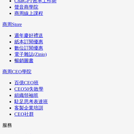
ChatGPT效率工作術
聲音商學院
商周線上課程
商周Store
週年慶好禮送
紙本訂閱優惠
數位訂閱優惠
電子雜誌(Zinio)
暢銷圖書
商周CEO學院
百億CEO班
CEO50失敗學
組織領袖班
駐足思考表達班
客製企業培訓
CEO社群
服務