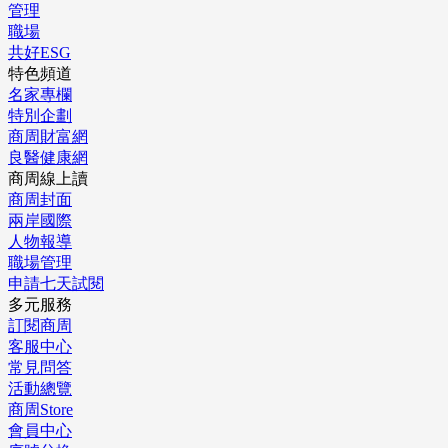
管理
職場
共好ESG
特色頻道
名家專欄
特別企劃
商周財富網
良醫健康網
商周線上讀
商周封面
兩岸國際
人物報導
職場管理
申請七天試閱
多元服務
訂閱商周
客服中心
常見問答
活動總覽
商周Store
會員中心