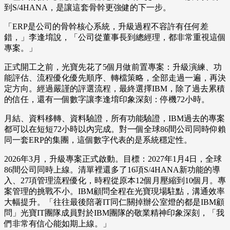
到S/4HANA，是讓這套骨幹更強健的下一步。
「ERP是公司的骨幹核心系統，升級過程不容許有任何差
錯，」李逢堉說，「公司從董事長到總經理，都非常重視這個
專案。」
正式開工之前，光寶先花了5個月做前置專案：升級演練、功
能評估、流程優化優先順序、轉檔策略，全部走過一遍，再決
定方向。經過嚴謹的評選流程，最終選擇IBM，除了過去累積
的信任，還有一個數字讓李逢堉印象深刻：停機72小時。
月結、資料移轉、資料驗證，所有功能驗證，IBM過去的專案
都可以在短短72小時以內完成。對一個全球86間公司同時仰賴
同一套ERP的集團，這個數字代表的是系統穩定性。
2026年3月，升級專案正式啟動。目標：2027年1月4日，全球
86間公司同時上線。清單裡還多了16項S/4HANA新功能的導
入、27項管理流程優化，時程從原本12個月壓縮到10個月。專
案管理的挑戰不小。IBM顧問全程在光寶現場駐點，溝通效率
大幅提升。「往往最後陪著IT同仁關掉辦公室燈的都是IBM顧
問」光寶IT團隊成員對於IBM團隊的敬業精神印象深刻，「我
們非常有信心能如期上線。」