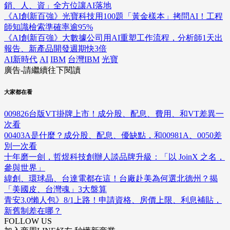
銷、人、資」全方位讓AI落地
《AI創新百強》光寶科技用100題「黃金樣本」拷問AI！工程
師知識檢索準確率逾95%
《AI創新百強》大數據公司用AI重塑工作流程，分析師1天出
報告、新產品開發週期快3倍
AI新時代
AI
IBM
台灣IBM
光寶
廣告-請繼續往下閱讀
大家都在看
009826台版VT掛牌上市！成分股、配息、費用、和VT差異一
次看
00403A是什麼？成分股、配息、優缺點，和00981A、0050差
別一次看
十年磨一劍，哲煜科技創辦人談品牌升級：「以 JoinX 之名，
參與世界」
緯創、環球晶、台達電都在這！台廠赴美為何選北德州？揭
「美國皮、台灣魂」3大盤算
青安3.0懶人包》8/1上路！申請資格、房價上限、利息補貼，
新舊制差在哪？
FOLLOW US