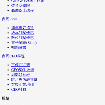
ChatGPT效率工作術
聲音商學院
商周線上課程
商周Store
週年慶好禮送
紙本訂閱優惠
數位訂閱優惠
電子雜誌(Zinio)
暢銷圖書
商周CEO學院
百億CEO班
CEO50失敗學
組織領袖班
駐足思考表達班
客製企業培訓
CEO社群
服務