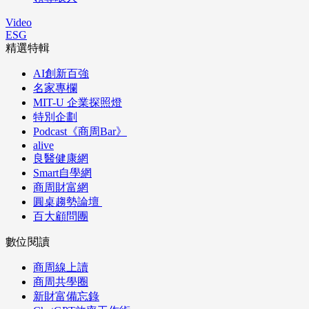
Video
ESG
精選特輯
AI創新百強
名家專欄
MIT-U 企業探照燈
特別企劃
Podcast《商周Bar》
alive
良醫健康網
Smart自學網
商周財富網
圓桌趨勢論壇
百大顧問團
數位閱讀
商周線上讀
商周共學圈
新財富備忘錄