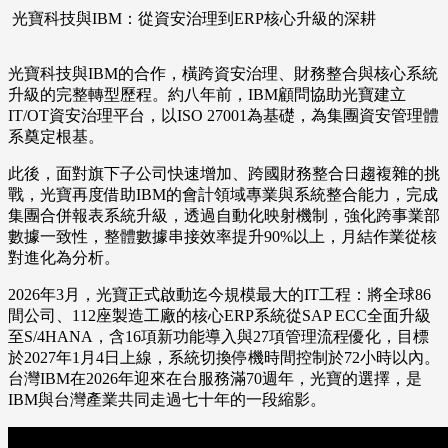
光寶科技與IBM：從資安治理到ERP核心升級的深耕
光寶科技與IBM的合作，橫跨資安治理、財務整合與核心系統
升級的完整轉型歷程。約八年前，IBM顧問協助光寶建立
IT/OT資安治理平台，以ISO 27001為基礎，為集團資安管理體
系奠定根基。
此後，面對旗下子公司快速增加、跨國財務整合日趨複雜的挑
戰，光寶再度借助IBM的會計領域專業與系統整合能力，完成
集團合併報表系統升級，透過自動化映射機制，強化跨事業部
數據一致性，整體數據串接效率提升90%以上，月結作業從核
對進化為分析。
2026年3月，光寶正式啟動迄今規模最大的IT工程：將全球86
間公司、112座製造工廠的核心ERP系統從SAP ECC全面升級
至S/4HANA，含16項新功能導入與27項管理流程優化，目標
於2027年1月4日上線，系統切換停機時間控制於72小時以內。
台灣IBM在2026年迎來在台服務滿70週年，光寶的選擇，是
IBM與台灣產業共同走過七十年的一段縮影。