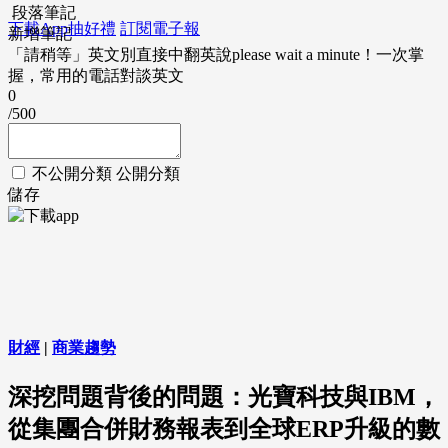
段落筆記
下載App抽好禮
訂閱電子報
新增筆記
「請稍等」英文別直接中翻英說please wait a minute！一次掌
握，常用的電話對談英文
0
/500
不公開分類
公開分類
儲存
財經
|
商業趨勢
深挖問題背後的問題：光寶科技與IBM，
從集團合併財務報表到全球ERP升級的數