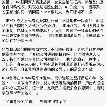
架構，IBM顧問幫光寶建起第一套安全治理框架。然後是集團
合併財務報表。到現在這場關鍵性的ERP升級。每一個專案，
答案都指向同一個問題：IBM跟別人，到底哪裡不一樣？
「IBM的導入方式有別於其他公司，不是銷售一個產品，而是
站在解決問題的方式跟我們介紹，」李逢堉說。遇到系統本身
的限制，IBM從不說無能為力，而是「表達了一種跟我們站在
一起來克服問題的態度。」這讓李逢堉印象深刻，這就是真正
的站在客戶這一邊。
他觀察IBM顧問的養成方式，不只鑽研技術，更把理解客戶痛
點當作基本功。「介紹公司遇到的挑戰時，他們很快進入狀
況，甚至可以分享其他公司的經驗。」他也觀察到一件事：
「IT是一直在進步的，能夠有足夠的能量跟視野來看現在與未
來的發展，真正能夠做到這樣的公司，真的是寥寥可數。」
IBM台灣在2026年迎來70週年。問李逢堉怎麼評價這八年，他
說：「一旦做出了承諾，雙方就朝著當初的目標，用使命必達
的決心去完成它。這一點，是我們在這麼多合作廠商中，看到
最值得學習的地方。」
「問題背後的問題」，光寶找到答案了。