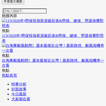
年度最大優惠
熱搜內容
焦點
115(2026年)勞保投保薪資級距表&勞保、健保、勞退保費對照
表
焦點
白海豚颱風動態》週末最接近台灣！最新路徑、颱風假機率一
次看
焦點
焦點首頁
時事分析
封面故事
今日最新
大家都在看