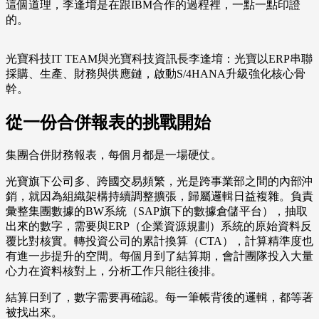
這個道理，李逢堉是在跟IBM合作的過程裡，一點一點印證
的。
光寶科技IT TEAM與光寶科技資訊長李逢堉：光寶以ERP串聯
採購、生產、財務與供應鏈，啟動S/4HANA升級強化核心骨
幹。
從一份合併報表的挑戰開始
集團合併財務報表，每個月都是一場硬仗。
光寶旗下公司多、跨國交易頻繁，光是跨事業部之間的內部沖
銷，就因為組織架構持續調整擴張，歸屬邏輯日益複雜。負責
彙整集團數據的BW系統（SAP旗下的數據倉儲平台），抽取
出來的數字，需要與ERP（企業資源規劃）系統的原始資料反
覆比對核實。轉投資公司的累計換算（CTA），計算精準度也
有進一步提升的空間。每個月到了結算期，會計團隊投入大量
心力在資料核對上，分析工作只能往後排。
結算日到了，數字需要再確認。每一筆帳背後的邏輯，都等著
被找出來。