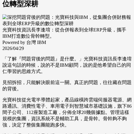
位轉型深耕
光寶科技資訊長李逢堉：從合併報表到全球ERP升級，攜手
IBM打造數位骨幹轉型。
Powered by 台灣 IBM
2026/04/29
「了解『問題背後的問題』是什麼。」光寶科技資訊長李逢堉
說這句話的時候，說的不是IBM顧問，說的是他希望自己的同
仁學習的思維方式。
見招拆招，只能解決眼前這一關。真正的問題，往往藏在問題
的背後。
光寶科技從光電半導體起家，產品線橫跨雲端伺服器電源、網
路通訊、消費性電子、車用電子到智慧城市基礎設施，旗下86
間子公司、112座製造工廠，分佈全球20幾個據點。管理這樣
規模的集團，資訊系統不是輔助工具，是骨幹。骨幹夠不夠
強，決定了整個集團能跑多快。