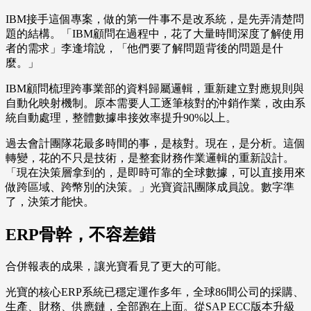
IBM接手這個專案，做的第一件事不是改系統，是先弄清楚問
題的結構。「IBM顧問在過程中，花了大量時間深度了解使用
者的需求」李逢堉說，「他們要了解問題背後的問題是什
麼。」
IBM顧問梳理跨事業部的資料歸屬邏輯，重新建立對應規則與
自動化映射機制。原本需要人工逐筆核對的沖銷作業，改由系
統自動處理，整體數據串接效率提升90%以上。
過去會計團隊花最多時間的事，是核對。現在，是分析。這個
轉變，花的不只是技術，是整套財務作業邏輯的重新設計。
「現在決策層拿到的，是即時可靠的全球數據，可以直接用來
做跨區域、跨幣別的決策。」光寶資訊團隊成員說。數字準
了，決策才能快。
ERP骨幹，不容差錯
合併報表的成果，讓光寶看見了更大的可能。
光寶的核心ERP系統已穩定運作多年，全球86間公司的採購、
生產、財務、供應鏈，全部跑在上面。從SAP ECC版本升級