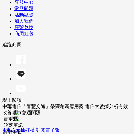
客服中心
常見問題
活動總覽
加入我們
序號兌換
商周紅包
追蹤商周
現正閱讀
中華電信「智慧交通」榮獲創新應用獎 電信大數據分析有效
改善城市交通問題
畫重點
段落筆記
下載App抽好禮
訂閱電子報
新增筆記