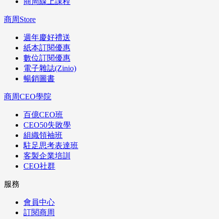
商周線上課程
商周Store
週年慶好禮送
紙本訂閱優惠
數位訂閱優惠
電子雜誌(Zinio)
暢銷圖書
商周CEO學院
百億CEO班
CEO50失敗學
組織領袖班
駐足思考表達班
客製企業培訓
CEO社群
服務
會員中心
訂閱商周