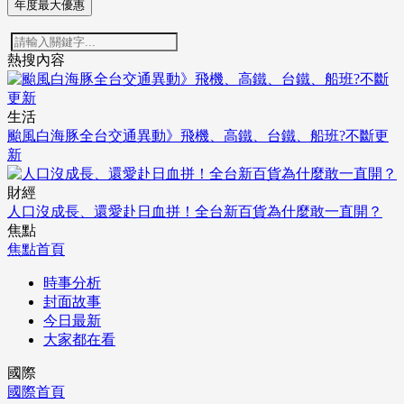
年度最大優惠
熱搜內容
生活
颱風白海豚全台交通異動》飛機、高鐵、台鐵、船班?不斷更
新
財經
人口沒成長、還愛赴日血拼！全台新百貨為什麼敢一直開？
焦點
焦點首頁
時事分析
封面故事
今日最新
大家都在看
國際
國際首頁