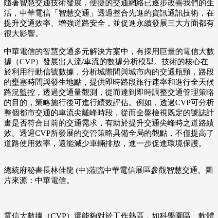
隨著智慧交通技術發展，便捷的交通網絡已逐步改善我們的生
活，中華電信「智慧交通」透過整合先進的資訊通訊技術，在
提升交通效率、增強道路安全，並促進永續發展三大方面都有
很大影響。
中華電信的智慧交通多元解決方案中，有採用巨量的電信大數
據（CVP）發展出人流/車流的數據分析模型。技術的核心在
於利用行動信號數據，分析城際間與城市內的交通瓶頸，路段
的壅塞時間與發生地點，提供即時路段旅行速率和進行全天候
路況監控，透過交通量觀測，從而達到即時調整交通管理策略
的目的，策略施行後可進行績效評估。例如，透過CVP可分析
整個都市交通的車流尖離峰時段，從而全盤檢視既定的號誌計
畫是否符合目前的交通需求，有助於提升交通尖峰時之道路績
效。透過CVP所發展的交管策略具備全局的觀點，不僅提高了
道路使用效率，還能減少車輛排放，進一步促進環境保護。
總統府秘書長林佳龍 (中)蒞臨中華電信展區參觀智慧交通。圖
片來源：中華電信。
電信大數據（CVP）還能夠對於工作熱區，如科學園區、軟體