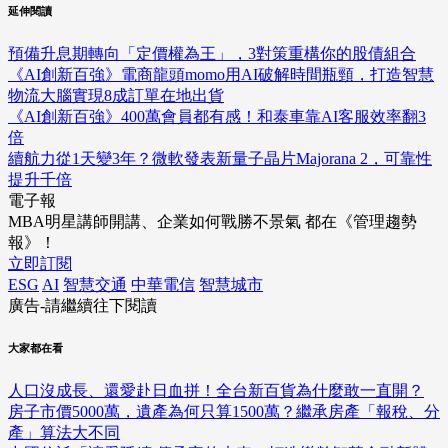
延伸閱讀
預備升息期轉向「定價權為王」，3對策重構你的股債組合
《AI創新百強》電商龍頭momo用AI破解時間瓶頸，打造智慧
物流大腦實現8成訂單在地出貨
《AI創新百強》400萬會員都有感！和泰車靠AI客服效率翻3
倍
續航力從1天變3年？微軟發表新量子晶片Majorana 2，可靠性
提升千倍
電子報
MBA明星講師開講、企業如何戰勝不景氣 都在《管理趨勢
報》！
立即訂閱
ESG
AI
智慧交通
中華電信
智慧城市
廣告-請繼續往下閱讀
大家都在看
人口沒成長、還愛赴日血拼！全台新百貨為什麼敢一直開？
房子市價5000萬，遺產為何只算1500萬？繼承房產「報稅、分
產」算法大不同