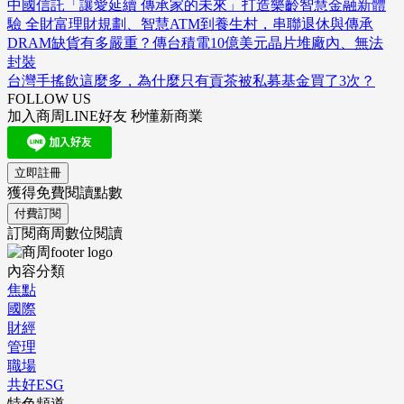
中國信託「讓愛延續 傳承家的未來」打造樂齡智慧金融新體
驗 全財富理財規劃、智慧ATM到養生村，串聯退休與傳承
DRAM缺貨有多嚴重？傳台積電10億美元晶片堆廠內、無法
封裝
台灣手搖飲這麼多，為什麼只有貢茶被私募基金買了3次？
FOLLOW US
加入商周LINE好友 秒懂新商業
立即註冊
獲得免費閱讀點數
付費訂閱
訂閱商周數位閱讀
內容分類
焦點
國際
財經
管理
職場
共好ESG
特色頻道