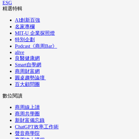
ESG
精選特輯
AI創新百強
名家專欄
MIT-U 企業探照燈
特別企劃
Podcast《商周Bar》
alive
良醫健康網
Smart自學網
商周財富網
圓桌趨勢論壇
百大顧問團
數位閱讀
商周線上讀
商周共學圈
新財富備忘錄
ChatGPT效率工作術
聲音商學院