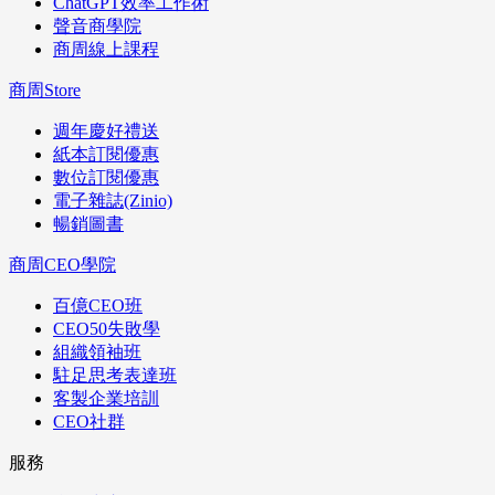
ChatGPT效率工作術
聲音商學院
商周線上課程
商周Store
週年慶好禮送
紙本訂閱優惠
數位訂閱優惠
電子雜誌(Zinio)
暢銷圖書
商周CEO學院
百億CEO班
CEO50失敗學
組織領袖班
駐足思考表達班
客製企業培訓
CEO社群
服務