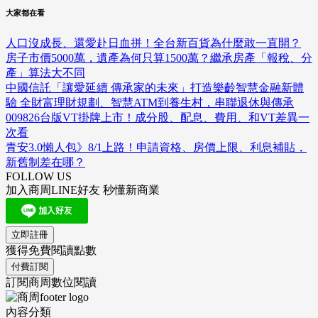
大家都在看
人口沒成長、還愛赴日血拼！全台新百貨為什麼敢一直開？
房子市價5000萬，遺產為何只算1500萬？繼承房產「報稅、分
產」算法大不同
中國信託「讓愛延續 傳承家的未來」打造樂齡智慧金融新體
驗 全財富理財規劃、智慧ATM到養生村，串聯退休與傳承
009826台版VT掛牌上市！成分股、配息、費用、和VT差異一
次看
青安3.0懶人包》8/1上路！申請資格、房價上限、利息補貼，
新舊制差在哪？
FOLLOW US
加入商周LINE好友 秒懂新商業
立即註冊
獲得免費閱讀點數
付費訂閱
訂閱商周數位閱讀
內容分類