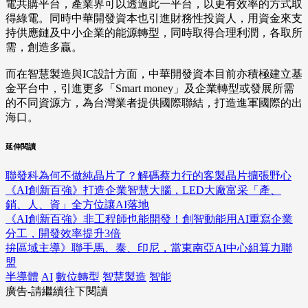
電共購平台，產業界可以透過此一平台，以更有效率的方式取
得綠電。同時中華開發資本也引進財務性投資人，用資金來支
持供應鏈及中小企業的能源轉型，同時取得合理利潤，各取所
需，創造多贏。
而在智慧製造與IC設計方面，中華開發資本目前亦積極建立基
金平台中，引進更多「Smart money」及企業轉型或發展所需
的不同資源方，為台灣業者提供國際聯結，打造進軍國際的出
海口。
延伸閱讀
聯發科為何不做純晶片了？解碼蔡力行的客製晶片擴張野心
《AI創新百強》打造企業智慧大腦，LED大廠富采「產、
銷、人、資」全方位讓AI落地
《AI創新百強》非工程師也能開發！創智動能用AI重寫企業
分工，開發效率提升3倍
拚區域主導》聯手馬、泰、印尼，當東南亞AI中心組算力聯
盟
半導體
AI
數位轉型
智慧製造
智能
廣告-請繼續往下閱讀