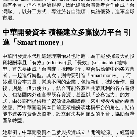
自有平台，但不具經濟規模，因此建議台灣業者合作組成「台
灣隊」，以分工方式，專注於各自強項，集結優勢，進軍全球
市場。
中華開發資本 積極建立多贏協力平台 引
進「Smart money」
中華開發資本代理總經理南怡君也呼應，為了能發揮最大的投
資報酬率且「有效」(effective) 及「長效」(sustainable) 地轉
型，首先要組成「台灣隊」揪團同行，整合供應鏈中的各方業
者，一起進行轉型。其次，則需要引進「Smart money」，巧
妙運用資本力量，幫助不同的企業，包括新創，彼此合作。最
後，則是「借力使力」，結合可能各蒙且共蒙其利的各⽅關係
⼈，包括國內外產官學既存資源，甚至以「公私協力」的方
式，由公部門提供種子資源做為觸媒劑，來引發後後續的產業
效應。而中華開發資本目前正積極扮演建構平台的角色，期待
能串連各方資金及資源，設立解決共同痛點的平台，協助台灣
產業轉型。
她舉例，中華開發資本已參與投資成立「開鴻能源」，經營綠