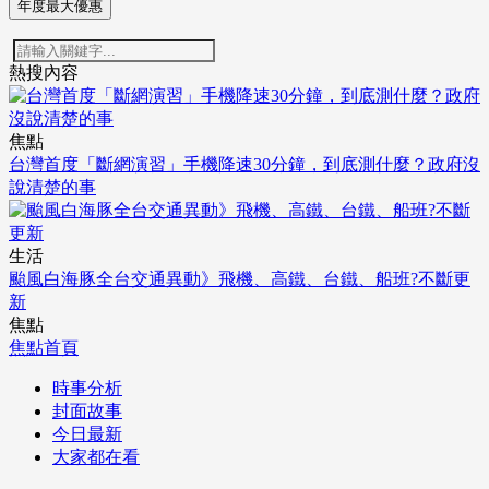
年度最大優惠
熱搜內容
焦點
台灣首度「斷網演習」手機降速30分鐘，到底測什麼？政府沒
說清楚的事
生活
颱風白海豚全台交通異動》飛機、高鐵、台鐵、船班?不斷更
新
焦點
焦點首頁
時事分析
封面故事
今日最新
大家都在看