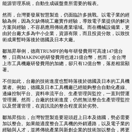
能源管理系統，自動生成碳盤查所需要的報表。
然而，台灣要發展智慧製造，仍面臨許多挑戰。以電子業的經
驗為例，因為欠缺傳統工廠實作經驗，導致電子業提供的解決
方案與經驗，不容易應用傳統產業場域。而在機械設備業，更
由於台廠大多為中小企業，資源有限，而且投資分散，以致技
術成果暫時落後於德國及日本大廠。
鄒旭昇舉例，德商TRUMPF的每年研發費用可高達147億台
幣，日商MAKINO的研發費用也達21億台幣，然而，全台灣
上市工具機廠研發費用的加總，卻只有12億台幣，落差相當顯
著。
不但如此，台廠的技術進度也暫時落後於德國及日本的工具機
業者。例如，德國及日本工具機廠已經能夠整合自動化產線、
邊緣控制平台、資料串流平台、生產管理與監控，一直到營運
管理層。然而，台廠的技術進度，仍然無法整合生產管理監控
以及營運管理，在資訊流的整合程度居於劣勢。
鄒旭昇指出，台灣智慧製造要迎頭趕上日本及德國，勢必需要
加以整合。如果能適度整合工具機的外銷通路，以及電子業的
經驗與人才，並將傳統產業與新創企業的技術加以整合，將更