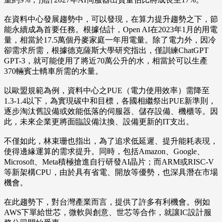
在資料中心發展趨勢中，可以發現，在算力提升趨勢之下，節
能永續成為首要任務。根據估計，Open AI在2023年1月的用電
量，相當於17.5萬個丹麥家庭一年用電量。除了電力外，因冷
卻需求所需，根據德克薩斯大學研究指出，僅訓練ChatGPT
GPT-3，就可能使用了將近70萬公升的水，相當於可以生產
370輛賓士轎車所需的水量。
以歐盟規範為例，資料中心之PUE（電力使用效率）需降至
1.3-1.4以下，為實現碳中和目標，各國相繼祭出PUE新準則，
逐步淘汰舊設備或效能低落的伺服器、儲存設備、機櫃等。因
此，未來企業更將面臨設備汰換、設備更新的IT支出。
不僅如此，林束珊也指出，為了追求低延遲、提升能耗表現，
使得邊緣運算的需求提升。同時，包括Amazon、Google、
Microsoft、Meta積極搶進自行研發AI晶片；而ARM或RISC-V
等新架構CPU，由於具有省電、開放等優勢，也深具潛在市場
機會。
在此趨勢下，對台灣產業而言，提供了許多有利機會。例如
AWS下單給世芯，微軟與創意、世芯等合作，就讓IC設計服