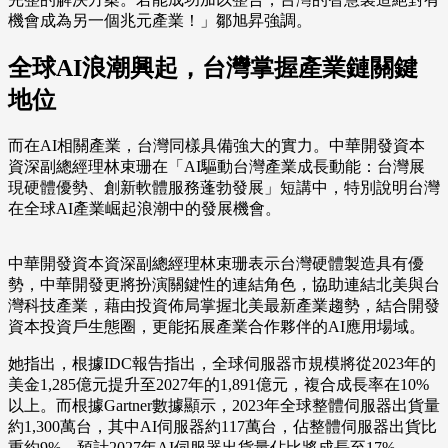
機會成為另一個兆元產業！」鄒旭昇強調。
全球AI浪潮興起，台灣掌握產業鏈關鍵
地位
而在AI相關產業，台灣同樣具備強大的實力。中華開發資本
資深副總經理林束珊在「AI驅動台灣產業成長動能：台灣展
現硬體優勢、創新軟體服務蓬勃發展」短講中，特別說明台灣
在全球AI產業崛起浪潮中的發展機會。
中華開發資本資深副總經理林束珊表示台灣硬體製造具有優
勢，中華開發更將扮演關鍵性的連結角色，協助連結北美與台
灣科技產業，藉由投資佈局掌握北美最新產業趨勢，結合開發
資本投資戶生態圈，更能拓展產業合作夥伴的AI應用場域。
她指出，根據IDC報告指出，全球伺服器市規模將從2023年的
美金1,285億元提升至2027年的1,891億元，複合成長率在10%
以上。而根據Gartner數據顯示，2023年全球整體伺服器出貨量
約1,300萬台，其中AI伺服器約117萬台，佔整體伺服器出貨比
重約9%，預計2027年AI伺服器出貨量佔比將成長至17%。