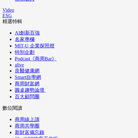
Video
ESG
精選特輯
AI創新百強
名家專欄
MIT-U 企業探照燈
特別企劃
Podcast《商周Bar》
alive
良醫健康網
Smart自學網
商周財富網
圓桌趨勢論壇
百大顧問團
數位閱讀
商周線上讀
商周共學圈
新財富備忘錄