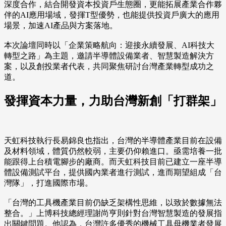
深度合作，結合開發資本投資戶生態圈，更能拓展產業合作夥
伴的AI應用場域，發揮T型優勢，也能提供投資戶廣大的應用
場景，加速AI產品與方案落地。
本次論壇同時以「企業策略航向：迎接永續發展、AI科技大
轉型之路」為主題，邀請半導體設備業者、智慧製造解決方
案，以及創投業者代表，共同聚焦研討台灣產業轉型成功之
道。
發揮資本力量，力助台灣新創「打群架」
天虹科技執行長易錦良也指出，台灣的半導體產業目前在設備
及材料領域，體質仍然較弱，主要仍仰賴進口。亟需培養一批
能跟得上台積電腳步的廠商。而天虹科技目前已建立一座半導
體設備測試平台，提供國內業者進行測試，進而期望組成「台
灣隊」，打進國際市場。
「台灣的工具機產業目前仍缺乏架構性思維，以致於數據無法
整合。」上博科技總經理謝尚亨則針對台灣智慧製造的發展指
出關鍵問題。他認為，台灣許多優秀的機械工具母機業者發展