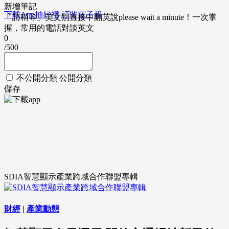
新增筆記
下載App抽好禮
訂閱電子報
「請稍等」英文別直接中翻英說please wait a minute！一次掌
握，常用的電話對談英文
0
/500
不公開分類
公開分類
儲存
SDIA智慧顯示產業跨域合作聯盟專輯
財經
|
產業動態