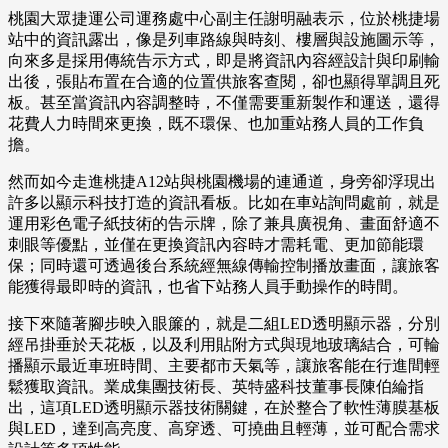
桃園大眾捷運公司運務處中心副主任謝明融表示，位於桃捷場
站中的資訊露出，像是列車路線與時刻、樓層與設施圖示等，
向來多是採用傳統告示方式，即是將資訊內容經設計與印刷輸
出後，張貼布置在合適的位置供旅客查閱，卻也顯得單調且死
板。甚至當資訊內容調整時，不僅需要重新製作和運送，還得
花費人力時間來更換，既不環保、也加重站務人員的工作負
擔。
然而如今走進桃捷A12站與桃園機場的連通道，身旁卻浮現出
許多以顯示科技打造的資訊看板。比如在車站詢問處前，就是
運用彩色電子紙技術的告示牌，除了兼具廣視角、畫面舒適不
刺眼等優點，並僅在更換資訊內容時才需耗電、更加節能環
保；同時還可透過後台系統經無線傳輸控制播放畫面，讓旅客
能獲得最即時的資訊，也省下站務人員手動操作的時間。
接下來隨著腳步映入眼簾的，就是二組LED透明顯示器，分別
經吊掛垂於天花板，以及利用貼附方式與現地玻璃結合，可輪
播顯示最近車班時間、主要都市天氣等，讓旅客能在行進間輕
鬆獲取資訊。業成集團技術長、英特盛科技董事長陳伯綸指
出，這項LED透明顯示器技術關鍵，在於整合了軟性薄膜基板
與LED，達到高亮度、高穿透、可撓曲且輕薄，並可配合需求