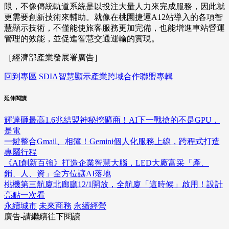
限，不像傳統軌道系統是以投注大量人力來完成服務，因此就
更需要創新技術來輔助。就像在桃園捷運A12站導入的各項智
慧顯示技術，不僅能使旅客服務更加完備，也能增進車站營運
管理的效能，並促進智慧交通運輸的實現。
［經濟部產業發展署廣告］
回到專區 SDIA智慧顯示產業跨域合作聯盟專輯
延伸閱讀
輝達砸最高1.6兆結盟神秘挖礦商！AI下一戰搶的不是GPU，
是電
一鍵整合Gmail、相簿！Gemini個人化服務上線，跨程式打造
專屬行程
《AI創新百強》打造企業智慧大腦，LED大廠富采「產、
銷、人、資」全方位讓AI落地
桃機第三航廈北廊廳12/1開放，全航廈「這時候」啟用！設計
亮點一次看
永續城市
未來商務
永續經營
廣告-請繼續往下閱讀