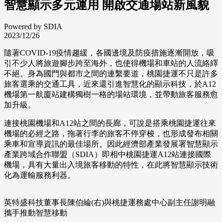
智慧顯示多元運用 開啟交通場站新風貌
Powered by SDIA
2023/12/26
隨著COVID-19疫情趨緩，各國邊境及防疫措施逐漸開放，吸
引不少人將旅遊腳步跨至海外，也使得機場和車站的人流絡繹
不絕。身為國門與都市之間的連繫要道，桃園捷運不只是許多
旅客選乘的交通工具，近來還引進智慧化的顯示科技，於A12
機場第一航廈站建構獨樹一格的場站環境，並帶動旅客服務愈
加升級。
連接桃園機場和A12站之間的長廊，可說是搭乘桃園捷運往來
機場的必經之路，拖著行李的旅客不停穿梭，也形成發布相關
乘車和宣導資訊的最佳場所。因此經濟部產業發展署智慧顯示
產業跨域合作聯盟（SDIA）即相中桃園捷運A12站連接國際
機場，具有大量出入境旅客移動的特性，在此將智慧顯示技術
化為運輸服務利器。
英特盛科技董事長陳伯綸(右)與桃捷運務處中心副主任謝明融
攜手推動智慧移動