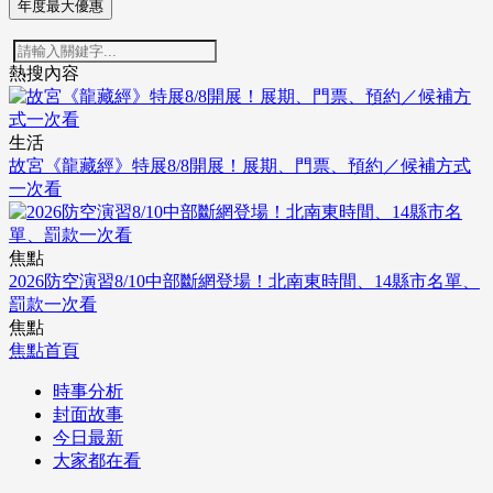
年度最大優惠
熱搜內容
生活
故宮《龍藏經》特展8/8開展！展期、門票、預約／候補方式
一次看
焦點
2026防空演習8/10中部斷網登場！北南東時間、14縣市名單、
罰款一次看
焦點
焦點首頁
時事分析
封面故事
今日最新
大家都在看