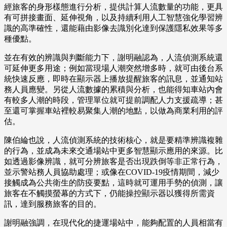
經旅客的身形樣態進行分析，提供計算人流數量的功能，更具
有可拼接畫面、延伸視角，以及持續利用人工智慧強化學習辨
識的高準確性，還能藉由影像去識別化達到保護隱私效果等多
種優點。
並在有效的辨識與判斷能力下，謝明融認為，人流偵測系統還
可延伸更多用途；例如當現場人潮突然增多時，就可由後台系
統快速反應，即時在顯示器上播放提醒旅客的訊息，並通知站
務人員應變。另從人流數據的累積與分析，也能得知車站內會
有較多人潮的時段，管理單位就可提前調配人力支援疏導；甚
至還可掌握車站裡較易聚集人潮的地點，以做為商業利用的評
估。
陳伯綸也說，人流偵測系統的技術核心，就是要精準辨識複雜
的行為，並成為未來交通場站中更多智慧顯示應用的來源。比
如透過影像辨識，就可分辨旅客是否出現跌倒等非正常行為，
並示警站務人員協助處理；或像在COVID-19疫情期間，減少
接觸成為公共衛生的防疫要點，這時就可運用手勢的偵測，讓
旅客在不觸摸螢幕的方式下，仍能操控顯示器以獲得所需資
訊，達到服務旅客的目的。
謝明融強調，在現代化的捷運場站中，能夠配置的人員相當有