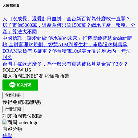
大家都在看
人口沒成長、還愛赴日血拼！全台新百貨為什麼敢一直開？
房子市價5000萬，遺產為何只算1500萬？繼承房產「報稅、分
產」算法大不同
中國信託「讓愛延續 傳承家的未來」打造樂齡智慧金融新體
驗 全財富理財規劃、智慧ATM到養生村，串聯退休與傳承
DRAM缺貨有多嚴重？傳台積電10億美元晶片堆廠內、無法
封裝
台灣手搖飲這麼多，為什麼只有貢茶被私募基金買了3次？
FOLLOW US
加入商周LINE好友 秒懂新商業
立即註冊
獲得免費閱讀點數
付費訂閱
訂閱商周數位閱讀
內容分類
焦點