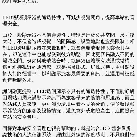
設計等多項性能。
LED透明顯示器的通透特性，可減少視覺死角，提高車站的管
理安全。
由於一般顯示器不具備穿透性，特別是用於公共空間、尺寸較
大時，不但會造成視覺上的阻隔感，設置地點也愈受限制；相
對LED透明顯示器在未啟動時，就會像玻璃般難以察覺其存
在，即使運作中也能感受到後方動態，因此更容易融入不同的
場域空間。例如與玻璃貼合時，就無須破壞既有裝潢或結構，
還可維持視野的通透感；或是採吊掛式、屏風式時，更可裝設
於人行路徑當中，以利顯示旅客最需要的資訊，並運用科技感
創造吸睛效果。
謝明融更提到，LED透明顯示器具有的通透特性，不僅能紓解
因場站四周充滿顯示資訊而為旅客帶來的擁擠和壓迫感，而且
對站務人員來說，更可減少環境中看不見的死角，便於發現顯
示器後方的旅客及設施情況，避免意外或危險產生，進而提高
車站的安全管理。
同樣對車站安全管理也很有幫助的，就是結合3D立體影像辨
識技術的人流偵測系統，經由紅外線的深度感測，不只能對行