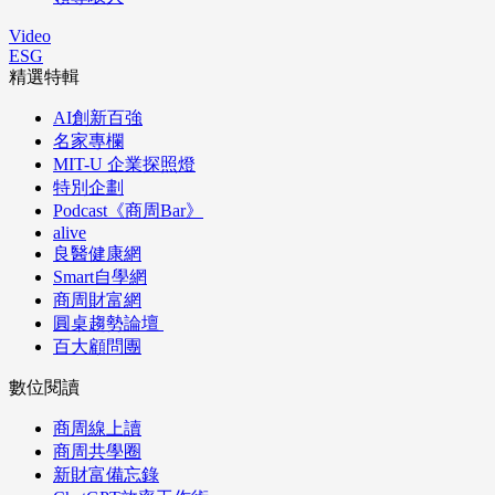
Video
ESG
精選特輯
AI創新百強
名家專欄
MIT-U 企業探照燈
特別企劃
Podcast《商周Bar》
alive
良醫健康網
Smart自學網
商周財富網
圓桌趨勢論壇
百大顧問團
數位閱讀
商周線上讀
商周共學圈
新財富備忘錄