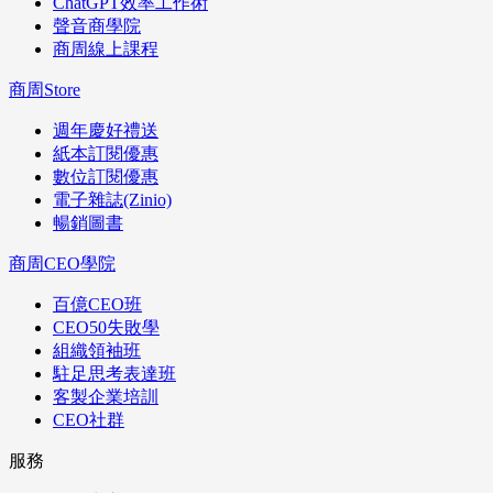
ChatGPT效率工作術
聲音商學院
商周線上課程
商周Store
週年慶好禮送
紙本訂閱優惠
數位訂閱優惠
電子雜誌(Zinio)
暢銷圖書
商周CEO學院
百億CEO班
CEO50失敗學
組織領袖班
駐足思考表達班
客製企業培訓
CEO社群
服務