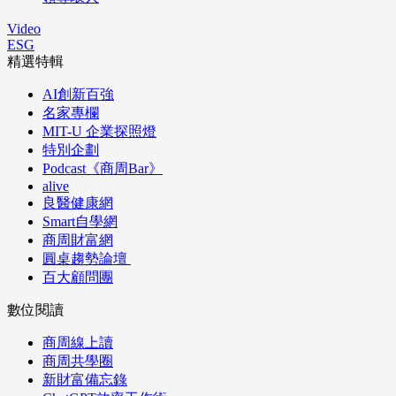
Video
ESG
精選特輯
AI創新百強
名家專欄
MIT-U 企業探照燈
特別企劃
Podcast《商周Bar》
alive
良醫健康網
Smart自學網
商周財富網
圓桌趨勢論壇
百大顧問團
數位閱讀
商周線上讀
商周共學圈
新財富備忘錄