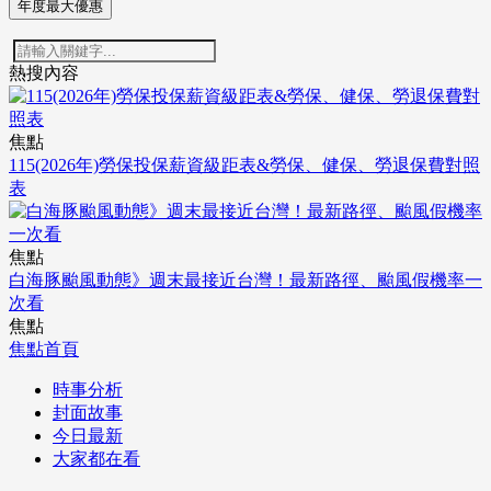
年度最大優惠
熱搜內容
焦點
115(2026年)勞保投保薪資級距表&勞保、健保、勞退保費對照
表
焦點
白海豚颱風動態》週末最接近台灣！最新路徑、颱風假機率一
次看
焦點
焦點首頁
時事分析
封面故事
今日最新
大家都在看