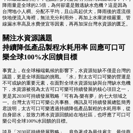
降雨量是全球的2.5倍，為何卻還是難逃缺水危機？這是因為
台灣地小人稠、分配不平均，且山高起伏大，降雨後的逕流很
快地便流入海裡，無法充分利用外，再加上水庫淤積嚴重、管
線漏水率高及水費便宜等因素，再再加深台灣水資源的匱乏。
關注水資源議題
持續降低產品製程水耗用率 回應可口可
樂全球100%水回饋目標
事實上，在全球極端氣候的影響下，水資源短缺不僅是台灣的
議題，更是全球面臨的挑戰。「水」對太古可口可樂的營運是
不可或缺的重要元素，在面對全球水資源短缺與台灣缺水危機
下，水資源被視為太古可口可樂可持續發展的核心項目之一，
更是其2030可持續發展戰略「可有為‧樂有夢」的七大領域之
一。台灣太古可口可樂公共事務、傳訊及可持續發展總監簡秀
君說明，太古可口可樂透過持續降低產品製程的水耗用率，從
自身節水，並致力將水資源回饋給在地社區，也呼應了可口可
樂公司全球100%水回饋的目標。
談及「2030可持續發展戰略」，肩負著成為最佳雇主、最佳商