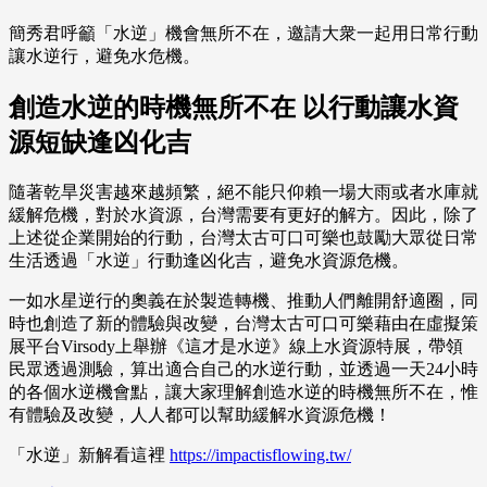
簡秀君呼籲「水逆」機會無所不在，邀請大衆一起用日常行動
讓水逆行，避免水危機。
創造水逆的時機無所不在 以行動讓水資
源短缺逢凶化吉
隨著乾旱災害越來越頻繁，絕不能只仰賴一場大雨或者水庫就
緩解危機，對於水資源，台灣需要有更好的解方。因此，除了
上述從企業開始的行動，台灣太古可口可樂也鼓勵大眾從日常
生活透過「水逆」行動逢凶化吉，避免水資源危機。
一如水星逆行的奧義在於製造轉機、推動人們離開舒適圈，同
時也創造了新的體驗與改變，台灣太古可口可樂藉由在虛擬策
展平台Virsody上舉辦《這才是水逆》線上水資源特展，帶領
民眾透過測驗，算出適合自己的水逆行動，並透過一天24小時
的各個水逆機會點，讓大家理解創造水逆的時機無所不在，惟
有體驗及改變，人人都可以幫助緩解水資源危機！
「水逆」新解看這裡
https://impactisflowing.tw/