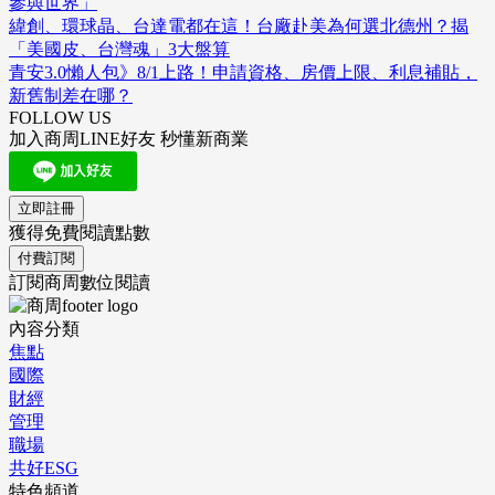
參與世界」
緯創、環球晶、台達電都在這！台廠赴美為何選北德州？揭
「美國皮、台灣魂」3大盤算
青安3.0懶人包》8/1上路！申請資格、房價上限、利息補貼，
新舊制差在哪？
FOLLOW US
加入商周LINE好友 秒懂新商業
立即註冊
獲得免費閱讀點數
付費訂閱
訂閱商周數位閱讀
內容分類
焦點
國際
財經
管理
職場
共好ESG
特色頻道