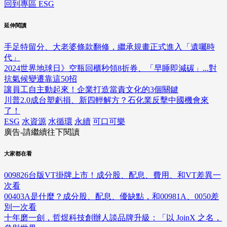
回到專區 ESG
延伸閱讀
手足特留分、大老婆條款翻修，繼承規畫正式進入「遺囑時
代」
2024世界地球日》空瓶回櫃秒領8折券、「早睡即減碳」...對
抗氣候變遷靠這50招
讓員工自主動起來！企業打造當責文化的3個關鍵
川普2.0成台塑虧損、新四輕解方？石化業反擊中國機會來
了！
ESG
水資源
水循環
永續
可口可樂
廣告-請繼續往下閱讀
大家都在看
009826台版VT掛牌上市！成分股、配息、費用、和VT差異一
次看
00403A是什麼？成分股、配息、優缺點，和00981A、0050差
別一次看
十年磨一劍，哲煜科技創辦人談品牌升級：「以 JoinX 之名，