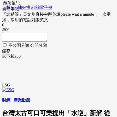
段落筆記
下載App抽好禮
訂閱電子報
新增筆記
「請稍等」英文別直接中翻英說please wait a minute！一次掌
握，常用的電話對談英文
0
/500
不公開分類
公開分類
儲存
ESG
財經
|
產業動態
台灣太古可口可樂提出「水逆」新解 從