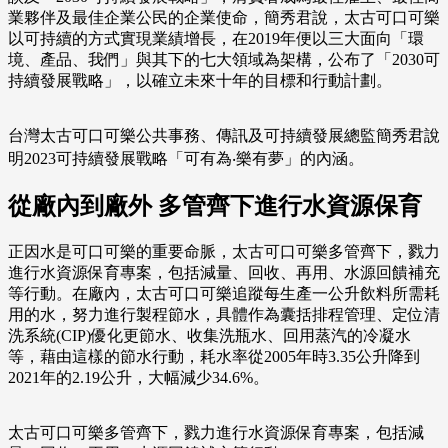
業夥伴及最佳企業公民的企業使命，簡秀君說，太古可口可樂
以可持續的方式實現業績增長，在2019年便以三大面向「環
境、產品、我們」與其下的七大領域為架構，公布了「2030可
持續發展戰略」，以確立未來十年的目標和行動計劃。
台灣太古可口可樂公共事務、傳訊及可持續發展總監簡秀君說
明2023可持續發展戰略「可有為‧樂有夢」的內涵。
從廠內到廠外 多管齊下進行水資源保育
正因水是可口可樂的重要命脈，太古可口可樂多管齊下，戮力
進行水資源保育專案，包括減量、回收、再用、水源回饋補充
等行動。在廠內，太古可口可樂追蹤每生產一公升飲料所需耗
用的水，努力進行製程節水，具體作為囊括排程管理、定位清
洗系統(CIP)優化更節水、收集洗瓶水、回用蒸汽的冷凝水
等，藉由這樣的節水行動，耗水率從2005年時3.35公升降到
2021年的2.19公升，大幅減少34.6%。
太古可口可樂多管齊下，戮力進行水資源保育專案，包括減