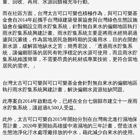
量、回收、再用、水源回饋補充等行動。
而在社區方面，台灣太古可口可樂也積極作為，與可口可樂基
金會自2014年起攜手台灣綠建築發展協會與台灣綠色生態設施
協會在偏鄉設立雨水貯集系統，針對無自來水的偏鄉地區執行
雨水貯集系統興建計畫。雨水貯集系統主要是將雨水經簡易過
濾與沉澱後，作為當地居民急難時期的災備用水，目的在開創
新水源，緩解當地缺水之苦；簡秀君說，「透過雨水貯集系
統，讓偏鄉部落的居民有乾淨穩定的水源可使用，而且雨水貯
集系統維護簡單，不需要昂貴的耗材或專業技術，更符合當地
居民的需求。」
台灣太古可口可樂與可口可樂基金會針對無自來水的偏鄉地區
執行雨水貯集系統興建計畫，解決偏鄉水資源短缺問題。
此專案自2014年啟動迄今，已經在全台七個縣市建立十一座雨
水貯集系統，讓超過8,500人受益。
此外，太古可口可樂自2015年開始分別在台灣南北進行濕地保
育計畫，2020年更開始高雄援中港濕地的三年計畫，營造淡水
生態池淨化汙水處理廠排放的中水，藉此減少自來水的使用。