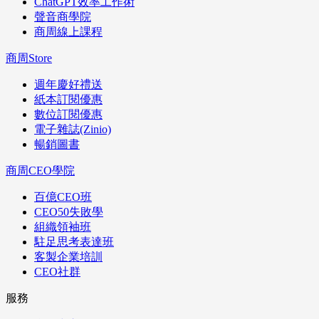
ChatGPT效率工作術
聲音商學院
商周線上課程
商周Store
週年慶好禮送
紙本訂閱優惠
數位訂閱優惠
電子雜誌(Zinio)
暢銷圖書
商周CEO學院
百億CEO班
CEO50失敗學
組織領袖班
駐足思考表達班
客製企業培訓
CEO社群
服務