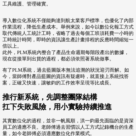
工具維護、管理確實。
導入數位化系統不僅能夠達到航太業客戶標準，也優化了內部
作業流程，降低生產成本。舉例來說，如今以數位化報工方式
取代傳統人工統計工時，省略了過去每個工班須耗費一小時的
工時統計時間，即時的資訊讓生產計畫排程的反應時間縮短一
倍以上。
此外，PLM系統內整合了產品生命週期每階段產出的數據，
現在從接單到出貨的過程，都必須依照著系統做事。
有了PLM系統，過去藍圖版本無法追溯的狀況迎刃而解。如
今，當師傅對產品藍圖的資訊有疑慮時，就直接上系統找答
案，正確又快速，讓敏鈞的工作效率呈現等比成長。
推行新系統，先調整團隊結構
扛下失敗風險，用小實驗持續推進
其實數位化的過程，並非一帆風順，洪一鈞最先面臨的是資深
員工的適應不良。老師傅過去習慣以人工方式記錄機台的生產
量，如今老師傅必須適應數位化作業模式。