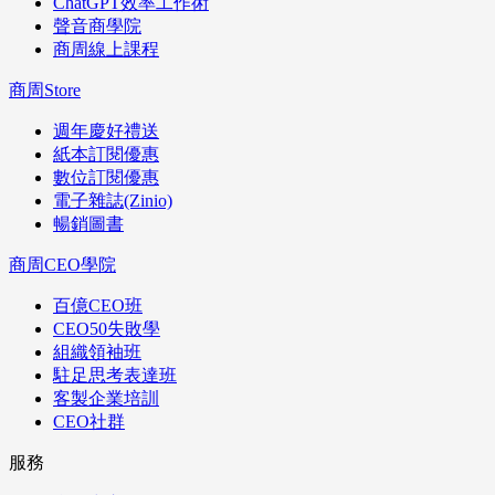
ChatGPT效率工作術
聲音商學院
商周線上課程
商周Store
週年慶好禮送
紙本訂閱優惠
數位訂閱優惠
電子雜誌(Zinio)
暢銷圖書
商周CEO學院
百億CEO班
CEO50失敗學
組織領袖班
駐足思考表達班
客製企業培訓
CEO社群
服務