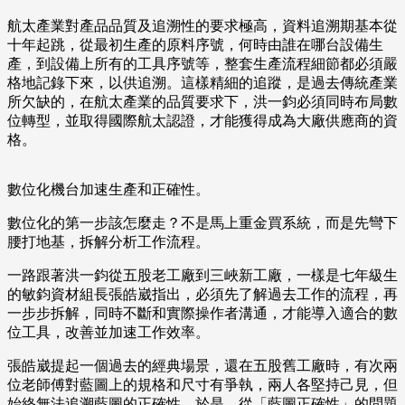
航太產業對產品品質及追溯性的要求極高，資料追溯期基本從
十年起跳，從最初生產的原料序號，何時由誰在哪台設備生
產，到設備上所有的工具序號等，整套生產流程細節都必須嚴
格地記錄下來，以供追溯。這樣精細的追蹤，是過去傳統產業
所欠缺的，在航太產業的品質要求下，洪一鈞必須同時布局數
位轉型，並取得國際航太認證，才能獲得成為大廠供應商的資
格。
數位化機台加速生產和正確性。
數位化的第一步該怎麼走？不是馬上重金買系統，而是先彎下
腰打地基，拆解分析工作流程。
一路跟著洪一鈞從五股老工廠到三峽新工廠，一樣是七年級生
的敏鈞資材組長張皓崴指出，必須先了解過去工作的流程，再
一步步拆解，同時不斷和實際操作者溝通，才能導入適合的數
位工具，改善並加速工作效率。
張皓崴提起一個過去的經典場景，還在五股舊工廠時，有次兩
位老師傅對藍圖上的規格和尺寸有爭執，兩人各堅持己見，但
始終無法追溯藍圖的正確性。於是，從「藍圖正確性」的問題