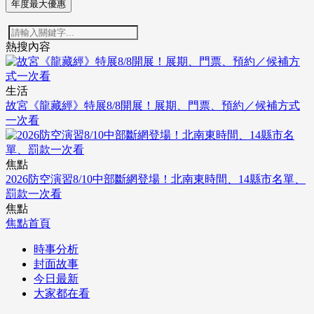
年度最大優惠
熱搜內容
生活
故宮《龍藏經》特展8/8開展！展期、門票、預約／候補方式
一次看
焦點
2026防空演習8/10中部斷網登場！北南東時間、14縣市名單、
罰款一次看
焦點
焦點首頁
時事分析
封面故事
今日最新
大家都在看