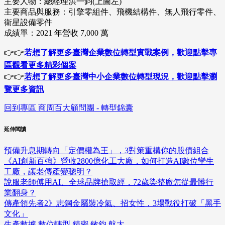
主要人物：總經理洪一鈞(上圖左)
主要商品與服務：引擎零組件、飛機結構件、無人飛行零件、
衛星設備零件
成績單：2021 年營收 7,000 萬
👉👉
若想了解更多臺灣企業數位轉型實戰案例，歡迎點擊專
區觀看更多精彩個案
👉👉
若想了解更多臺灣中小企業數位轉型現況，歡迎點擊瀏
覽更多資訊
回到專區 商周百大顧問團 - 轉型錦囊
延伸閱讀
預備升息期轉向「定價權為王」，3對策重構你的股債組合
《AI創新百強》營收2800億化工大廠，如何打造AI數位孿生
工廠，讓老傳產變聰明？
說服老師傅用AI、全球品牌搶取經，72歲染整廠怎從最髒行
業翻身？
傳產領先者2》志鋼金屬裝冷氣、招女性，3場戰役打破「黑手
文化」
生產數據
數位轉型
精密
敏鈞
航太