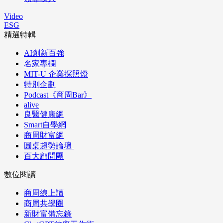
Video
ESG
精選特輯
AI創新百強
名家專欄
MIT-U 企業探照燈
特別企劃
Podcast《商周Bar》
alive
良醫健康網
Smart自學網
商周財富網
圓桌趨勢論壇
百大顧問團
數位閱讀
商周線上讀
商周共學圈
新財富備忘錄