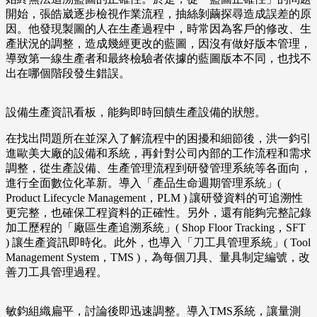
開始，張皓崴逐步檢視作業流程，抽絲剝繭探尋造成誤差的原
因。他發現製圖的人在生產過程中，時常因為客戶的修改、生
產狀況的調整，造成幾經更改的藍圖，因沒有做好版本管理，
導致第一線生產者和最終檢驗者依據的藍圖版本不同，也找不
出在哪個階段發生錯誤。
設備生產資訊看板，能夠即時回饋生產設備的狀態。
在找出問題所在並深入了解流程中的困擾和細節後，洪一鈞引
進歐美大廠的設備和系統，再針對公司內部的工作流程和需求
調整，從生產設備、生產管理流程到研發管理系統等各面向，
進行全面數位化革新。導入「產品生命週期管理系統」(
Product Lifecycle Management，PLM ) 讓研發資料的可追溯性
更完整，也確保工程資料的正確性。另外，還有能夠完整記錄
加工歷程的「廠區生產追溯系統」( Shop Floor Tracking，SFT
) 讓生產資訊即時化。此外，也導入「刀工具管理系統」( Tool
Management System，TMS )，為每個刀具、量具制定編號，改
善刀工具管理過程。
敏鈞組織扁平，討論後即迅速調整。導入TMS系統，讓量測