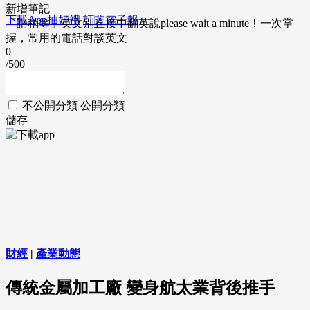
新增筆記
下載App抽好禮
訂閱電子報
「請稍等」英文別直接中翻英說please wait a minute！一次掌
握，常用的電話對談英文
0
/500
不公開分類
公開分類
儲存
財經
|
產業動態
傳統金屬加工廠 變身航太業背後推手