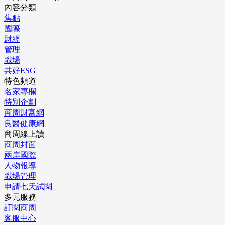
內容分類
焦點
國際
財經
管理
職場
共好ESG
特色頻道
名家專欄
特別企劃
商周財富網
良醫健康網
商周線上讀
商周封面
兩岸國際
人物報導
職場管理
申請七天試閱
多元服務
訂閱商周
客服中心