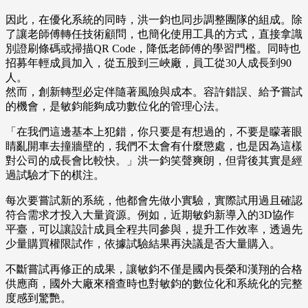
因此，在優化系統的同時，洪一鈞也同步調整團隊的組成。除
了讓老師傅轉任技術顧問，也簡化使用工具的方式，直接拿識
別證刷條碼或掃描QR Code，降低老師傅的學習門檻。同時也
招募年輕成員加入，從五股到三峽廠，員工從30人成長到90
人。
然而，創新轉型必定伴隨著風險與成本。容許錯誤、給予嘗試
的機會，是敏鈞能夠成功數位化的管理心法。
「在我們這邊基本上犯錯，你只要是有想過的，不要是矇著眼
睛亂開車去撞牆壁的，我們不太會有什麼懲處，也是因為這樣
對公司的成長會比較快。」洪一鈞笑聲爽朗，但背後其實是經
過試驗才下的棋注。
每次要嘗試新的系統，他都會先做小實驗，實際試用過且確認
符合需求才投入大量資源。例如，近期敏鈞新導入的3D協作
平臺，可以讓設計成員全程共同參與，提升工作效率，透過先
少量購買權限試作，依據試驗結果再決議是否大量購入。
不斷嘗試再修正的成果，讓敏鈞不僅是國內長榮和漢翔的合格
供應商，國外大廠來稽查時也對敏鈞的數位化和系統化的完整
度感到驚艷。