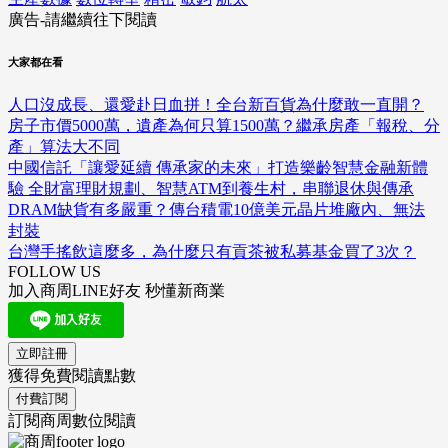
廣告-請繼續往下閱讀
大家都在看
人口沒成長、還愛赴日血拼！全台新百貨為什麼敢一直開？
房子市價5000萬，遺產為何只算1500萬？繼承房產「報稅、分
產」算法大不同
中國信託「讓愛延續 傳承家的未來」打造樂齡智慧金融新體
驗 全財富理財規劃、智慧ATM到養生村，串聯退休與傳承
DRAM缺貨有多嚴重？傳台積電10億美元晶片堆廠內、無法
封裝
台灣手搖飲這麼多，為什麼只有貢茶被私募基金買了3次？
FOLLOW US
加入商周LINE好友 秒懂新商業
立即註冊
獲得免費閱讀點數
付費訂閱
訂閱商周數位閱讀