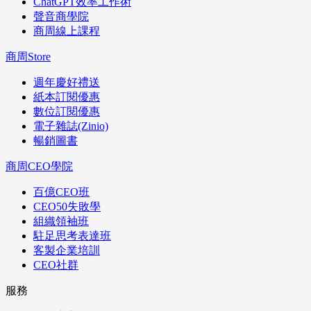
ChatGPT效率工作術
聲音商學院
商周線上課程
商周Store
週年慶好禮送
紙本訂閱優惠
數位訂閱優惠
電子雜誌(Zinio)
暢銷圖書
商周CEO學院
百億CEO班
CEO50失敗學
組織領袖班
駐足思考表達班
客製企業培訓
CEO社群
服務