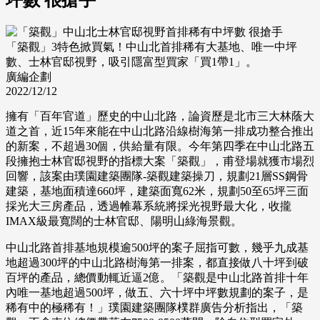
「築觀」3特色掀買氣！中山北首排稀有大基地、唯一中坪
數、士林官邸視野，吸引隱富型買家「買1帶1」。
廣編企劃
2022/12/12
擁有「百年官道」歷史的中山北路，論資歷是北市三大林蔭大
道之首，近15年來能在中山北路沿線樹海第一排成功整合推出
的新案，不超過30個，供給量有限。今年第四季在中山北路五
段擁抱士林官邸視野的指標大案「築觀」，甫登場就獲市場烈
回響，該案由璞園建築團隊-築觀建築操刀，規劃21層SS鋼骨
建築，基地面積達660坪，建築面寬62米，規劃50至65坪三面
採光大三房產品，透過帷幕系統將採光視野最大化，收攏
IMAX級最寬闊的士林官邸、陽明山綠海景觀。
中山北路首排基地規模逾500坪的案子屈指可數，幾乎九成基
地超過300坪的中山北路樹海第一排案，都直接做八十坪到破
百坪的產品，總價動輒近逼2億。「築觀是中山北路首排十年
內唯一基地超過500坪，做五、六十坪中坪數規劃的案子，是
稀有中的極稀有！」璞園建築團隊樸群廣告分析指出，「築