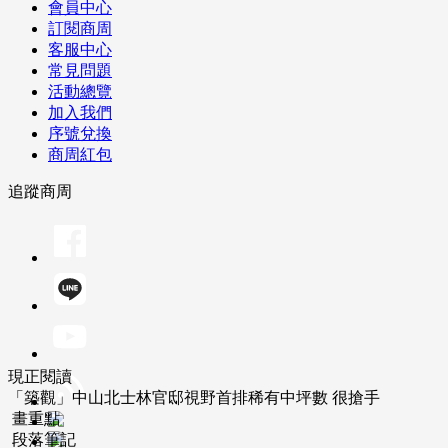
會員中心
訂閱商周
客服中心
常見問題
活動總覽
加入我們
序號兌換
商周紅包
追蹤商周
現正閱讀
「築觀」中山北士林官邸視野首排稀有中坪數 很搶手
畫重點
段落筆記