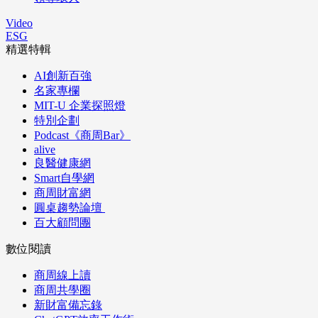
Video
ESG
精選特輯
AI創新百強
名家專欄
MIT-U 企業探照燈
特別企劃
Podcast《商周Bar》
alive
良醫健康網
Smart自學網
商周財富網
圓桌趨勢論壇
百大顧問團
數位閱讀
商周線上讀
商周共學圈
新財富備忘錄