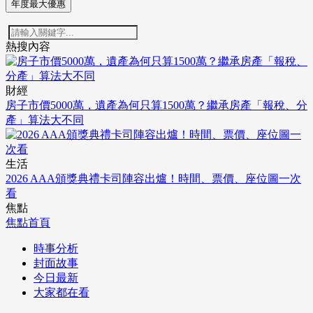
年度最大優惠
熱搜內容
財經
房子市價5000萬，遺產為何只算1500萬？繼承房產「報稅、分
產」算法大不同
生活
2026 AAA頒獎典禮卡司陣容出爐！時間、票價、座位圖一次
看
焦點
焦點首頁
時事分析
封面故事
今日最新
大家都在看