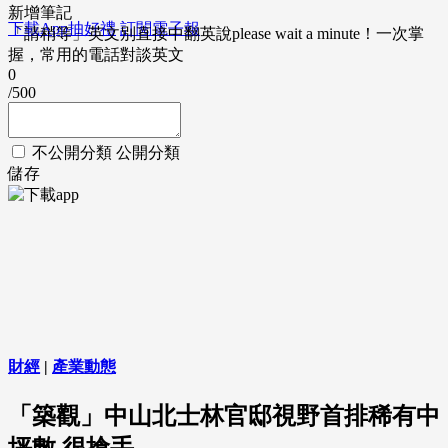
新增筆記
下載App抽好禮
訂閱電子報
「請稍等」英文別直接中翻英說please wait a minute！一次掌
握，常用的電話對談英文
0
/500
不公開分類
公開分類
儲存
財經
|
產業動態
「築觀」中山北士林官邸視野首排稀有中
坪數 很搶手