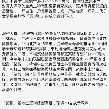
觀」不含車位總價帶落在7500-9500萬間，除自住型買家外，
對實力深厚的企業主和隱形富豪買家來說，更具備資產配置的
靈活性，一戶自住一戶長期置產，或一戶自住另一戶為二代子
女購屋這類型「買1帶1」的成交案例不少。
深耕天母、最懂中山北路的價值的璞園建築團隊指出，天母、
士林官邸、二段這三處各具獨特優勢的地段，輪番為中山北路
價值鍍金。中山北路近15年來，從早年天母豪宅推案潮中由國
泰天母締造135萬區域高價，來到這兩年大型都更開花結果推
升價值的二段，市場預估國賓飯店都更案將有望叩關200萬大
關；今年年末則由璞園建築團隊築觀建築整合出660坪基地指
標案「築觀」，帶領中山北路五段士林官邸生活圈身價再次提
升。相較二段的楓香樹海與城市商圈氛圍，來到中山北路五
段，「築觀」除了近景多重林蔭，中景是士林官邸與城市天際
線，遠景向東有大屯山系連綿綠巒，向西則可眺望關渡平原景
致，吸引嚮往寧靜愜意、注重生活質感、性格沉穩內斂的隱形
富豪的目光。
「築觀」基地位置與樓層高度，環境3D合成示意照。