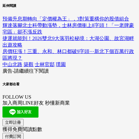
延伸閱讀
預備升息期轉向「定價權為王」，3對策重構你的股債組合
輝達落腳北士科帶動漲勢，士林房價衝上8字頭！「一老牌豪
宅區」卻不漲反跌
捷運就能到！2026雙北9大落羽松秘境：大湖公園、故宮湖畔
出遊攻略
房價狂漲！三重、永和、林口都破9字頭⋯新北下個百萬行政
區將現？
中山北路
築觀
士林官邸
璞園
廣告-請繼續往下閱讀
大家都在看
FOLLOW US
加入商周LINE好友 秒懂新商業
立即註冊
獲得免費閱讀點數
付費訂閱