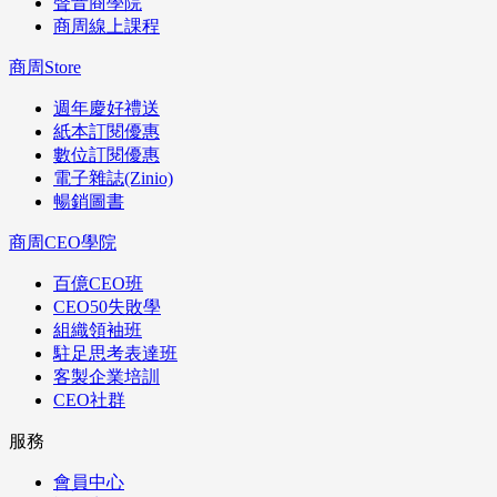
聲音商學院
商周線上課程
商周Store
週年慶好禮送
紙本訂閱優惠
數位訂閱優惠
電子雜誌(Zinio)
暢銷圖書
商周CEO學院
百億CEO班
CEO50失敗學
組織領袖班
駐足思考表達班
客製企業培訓
CEO社群
服務
會員中心