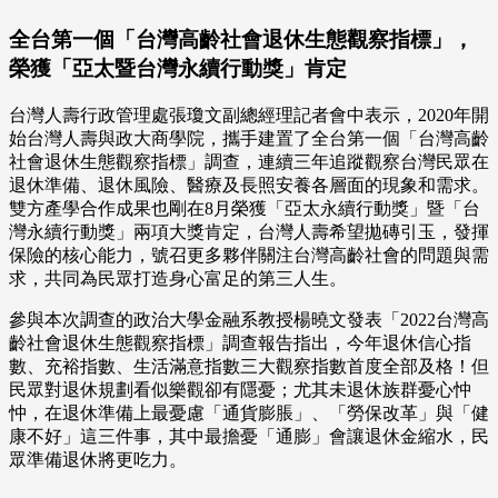
全台第一個「台灣高齡社會退休生態觀察指標」，
榮獲「亞太暨台灣永續行動獎」肯定
台灣人壽行政管理處張瓊文副總經理記者會中表示，2020年開
始台灣人壽與政大商學院，攜手建置了全台第一個「台灣高齡
社會退休生態觀察指標」調查，連續三年追蹤觀察台灣民眾在
退休準備、退休風險、醫療及長照安養各層面的現象和需求。
雙方產學合作成果也剛在8月榮獲「亞太永續行動獎」暨「台
灣永續行動獎」兩項大獎肯定，台灣人壽希望拋磚引玉，發揮
保險的核心能力，號召更多夥伴關注台灣高齡社會的問題與需
求，共同為民眾打造身心富足的第三人生。
參與本次調查的政治大學金融系教授楊曉文發表「2022台灣高
齡社會退休生態觀察指標」調查報告指出，今年退休信心指
數、充裕指數、生活滿意指數三大觀察指數首度全部及格！但
民眾對退休規劃看似樂觀卻有隱憂；尤其未退休族群憂心忡
忡，在退休準備上最憂慮「通貨膨脹」、「勞保改革」與「健
康不好」這三件事，其中最擔憂「通膨」會讓退休金縮水，民
眾準備退休將更吃力。