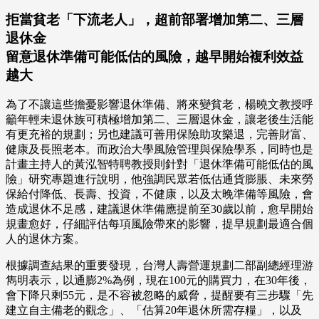
拒當貧老「下流老人」，超前部署增加第二、三層
退休金
留意退休準備可能低估的風險，越早開始複利效益
越大
為了不讓這些擔憂影響退休準備、將來變貧老，楊曉文教授呼
籲年輕未退休族可積極增加第二、三層退休金，讓老後生活能
有更充裕的規劃；另也建議可善用保險助攻樂退，完善財富、
健康及長照老本。而政治大學風險管理與保險學系，同時也是
計畫主持人的黃泓智特聘教授則針對「退休準備可能低估的風
險」研究專題進行說明，他強調民眾若低估通貨膨脹、未來勞
保給付降低、長壽、投資，不健康，以及太晚準備等風險，會
造成退休不足感，建議退休準備應提前至30歲以前，愈早開始
規畫愈好，仔細評估每項風險帶來的影響，提早規劃最適合個
人的退休方案。
根據調查結果的重要發現，台灣人壽營運規劃二部副總經理游
雋明表示，以通膨2%為例，現在100元的購買力，在30年後，
會下降只剩55元，是不容被忽略的威脅，提醒要有三步驟「先
建立自主備老的觀念」、「估算20年退休所需存糧」，以及