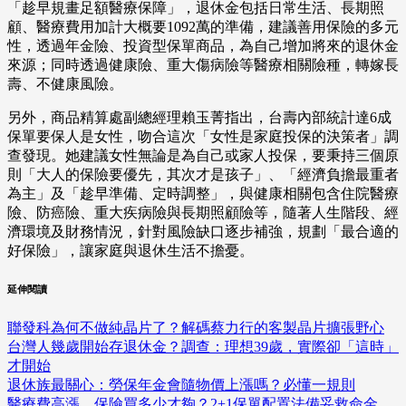
「趁早規畫足額醫療保障」，退休金包括日常生活、長期照
顧、醫療費用加計大概要1092萬的準備，建議善用保險的多元
性，透過年金險、投資型保單商品，為自己增加將來的退休金
來源；同時透過健康險、重大傷病險等醫療相關險種，轉嫁長
壽、不健康風險。
另外，商品精算處副總經理賴玉菁指出，台壽內部統計達6成
保單要保人是女性，吻合這次「女性是家庭投保的決策者」調
查發現。她建議女性無論是為自己或家人投保，要秉持三個原
則「大人的保險要優先，其次才是孩子」、「經濟負擔最重者
為主」及「趁早準備、定時調整」，與健康相關包含住院醫療
險、防癌險、重大疾病險與長期照顧險等，隨著人生階段、經
濟環境及財務情況，針對風險缺口逐步補強，規劃「最合適的
好保險」，讓家庭與退休生活不擔憂。
延伸閱讀
聯發科為何不做純晶片了？解碼蔡力行的客製晶片擴張野心
台灣人幾歲開始存退休金？調查：理想39歲，實際卻「這時」
才開始
退休族最關心：勞保年金會隨物價上漲嗎？必懂一規則
醫療費高漲，保險買多少才夠？2+1保單配置法備妥救命金