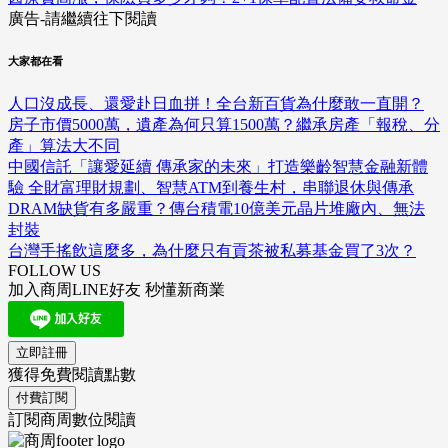
廣告-請繼續往下閱讀
大家都在看
人口沒成長、還愛赴日血拼！全台新百貨為什麼敢一直開？
房子市價5000萬，遺產為何只算1500萬？繼承房產「報稅、分
產」算法大不同
中國信託「讓愛延續 傳承家的未來」打造樂齡智慧金融新體
驗 全財富理財規劃、智慧ATM到養生村，串聯退休與傳承
DRAM缺貨有多嚴重？傳台積電10億美元晶片堆廠內、無法
封裝
台灣手搖飲這麼多，為什麼只有貢茶被私募基金買了3次？
FOLLOW US
加入商周LINE好友 秒懂新商業
立即註冊
獲得免費閱讀點數
付費訂閱
訂閱商周數位閱讀