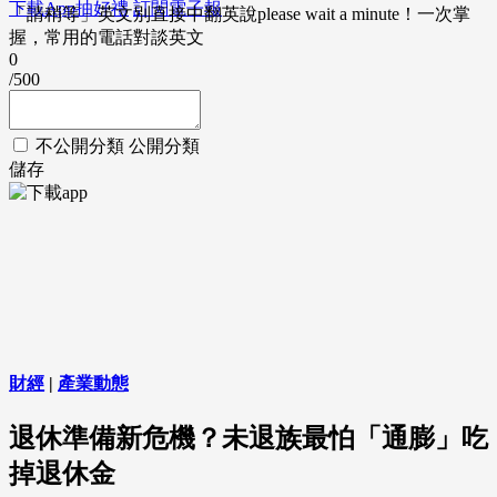
下載App抽好禮
訂閱電子報
「請稍等」英文別直接中翻英說please wait a minute！一次掌
握，常用的電話對談英文
0
/500
不公開分類
公開分類
儲存
財經
|
產業動態
退休準備新危機？未退族最怕「通膨」吃
掉退休金