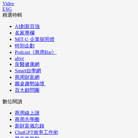
Video
ESG
精選特輯
AI創新百強
名家專欄
MIT-U 企業探照燈
特別企劃
Podcast《商周Bar》
alive
良醫健康網
Smart自學網
商周財富網
圓桌趨勢論壇
百大顧問團
數位閱讀
商周線上讀
商周共學圈
新財富備忘錄
ChatGPT效率工作術