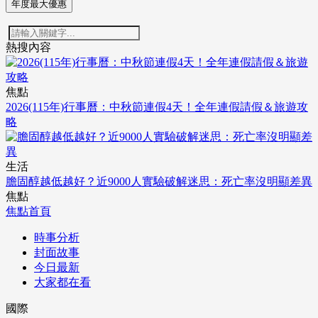
年度最大優惠
熱搜內容
焦點
2026(115年)行事曆：中秋節連假4天！全年連假請假＆旅遊攻
略
生活
膽固醇越低越好？近9000人實驗破解迷思：死亡率沒明顯差異
焦點
焦點首頁
時事分析
封面故事
今日最新
大家都在看
國際