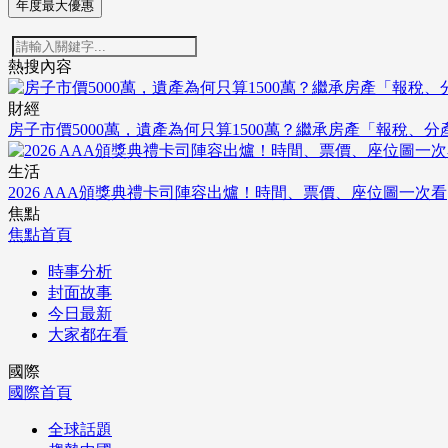
年度最大優惠
熱搜內容
財經
房子市價5000萬，遺產為何只算1500萬？繼承房產「報稅、
生活
2026 AAA頒獎典禮卡司陣容出爐！時間、票價、座位圖一次看
焦點
焦點首頁
時事分析
封面故事
今日最新
大家都在看
國際
國際首頁
全球話題