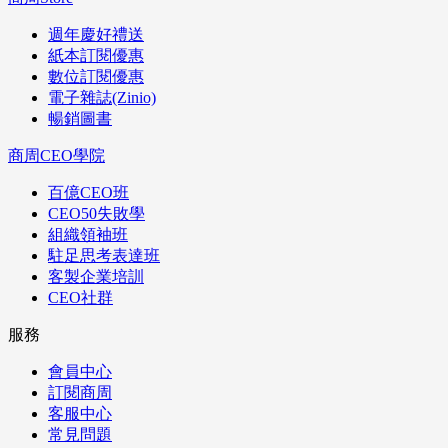
週年慶好禮送
紙本訂閱優惠
數位訂閱優惠
電子雜誌(Zinio)
暢銷圖書
商周CEO學院
百億CEO班
CEO50失敗學
組織領袖班
駐足思考表達班
客製企業培訓
CEO社群
服務
會員中心
訂閱商周
客服中心
常見問題