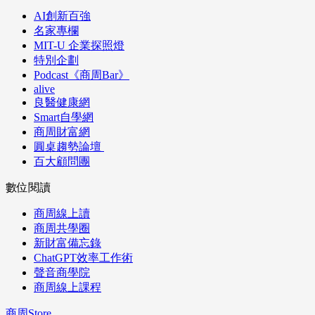
AI創新百強
名家專欄
MIT-U 企業探照燈
特別企劃
Podcast《商周Bar》
alive
良醫健康網
Smart自學網
商周財富網
圓桌趨勢論壇
百大顧問團
數位閱讀
商周線上讀
商周共學圈
新財富備忘錄
ChatGPT效率工作術
聲音商學院
商周線上課程
商周Store