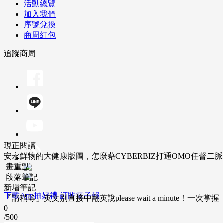
活動總覽
加入我們
序號兌換
商周紅包
追蹤商周
現正閱讀
安永鮮物的大健康版圖，怎麼藉CYBERBIZ打通OMO任督二
畫重點
段落筆記
新增筆記
下載App抽好禮
訂閱電子報
「請稍等」英文別直接中翻英說please wait a minute！一
0
/500