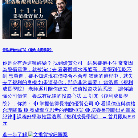
雷浩斯數位訂閱《複利成長學院》
你是否有過這種經驗？ 找到優質公司，結果卻抱不住 常常因
為股價震盪，就被洗出去 看著股價水漲船高，看得到但吃不
到 想買進，卻不知道現在價格合不合理 猶豫的過程中，就失
去了複利的良機 如果這是你，那你非常需要！ 雷浩斯《複利
成長學院》 老師逐月陪你建立「價值投資決策系統」 讓你讀
懂公司價值、養成有紀律的投資心法 📊 訂閱《複利成長學
院》，你將： 🔴 掌握值得長抱的優質公司 🔴 看懂價值與價格
合理關係 🔴 養成獨立思考的判斷框架 🔴 培養長期勝出的贏家
紀律 ▌課程好學激推雷浩斯《複利成長學院》 → 首月限時899
元
進一步了解