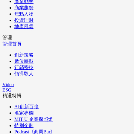
產業動態
商業趨勢
焦點人物
投資理財
地產風雲
管理
管理首頁
創新策略
數位轉型
行銷密技
領導馭人
Video
ESG
精選特輯
AI創新百強
名家專欄
MIT-U 企業探照燈
特別企劃
Podcast《商周Bar》