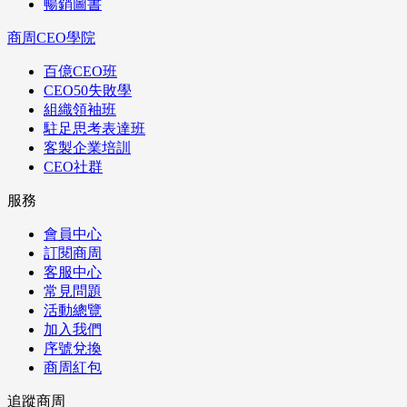
暢銷圖書
商周CEO學院
百億CEO班
CEO50失敗學
組織領袖班
駐足思考表達班
客製企業培訓
CEO社群
服務
會員中心
訂閱商周
客服中心
常見問題
活動總覽
加入我們
序號兌換
商周紅包
追蹤商周