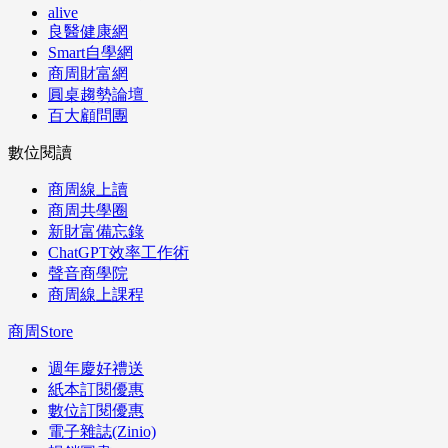
alive
良醫健康網
Smart自學網
商周財富網
圓桌趨勢論壇
百大顧問團
數位閱讀
商周線上讀
商周共學圈
新財富備忘錄
ChatGPT效率工作術
聲音商學院
商周線上課程
商周Store
週年慶好禮送
紙本訂閱優惠
數位訂閱優惠
電子雜誌(Zinio)