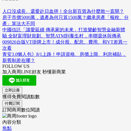
人口沒成長、還愛赴日血拼！全台新百貨為什麼敢一直開？
房子市價5000萬，遺產為何只算1500萬？繼承房產「報稅、分
產」算法大不同
中國信託「讓愛延續 傳承家的未來」打造樂齡智慧金融新體
驗 全財富理財規劃、智慧ATM到養生村，串聯退休與傳承
009826台版VT掛牌上市！成分股、配息、費用、和VT差異一
次看
青安3.0懶人包》8/1上路！申請資格、房價上限、利息補貼，
新舊制差在哪？
FOLLOW US
加入商周LINE好友 秒懂新商業
立即註冊
獲得免費閱讀點數
付費訂閱
訂閱商周數位閱讀
內容分類
焦點