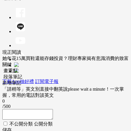
現正閱讀
她年花15萬買鞋還能存錢投資？理財專家揭有意識消費的致富
關鍵
畫重點
段落筆記
下載App抽好禮
訂閱電子報
新增筆記
「請稍等」英文別直接中翻英說please wait a minute！一次掌
握，常用的電話對談英文
0
/500
不公開分類
公開分類
儲存