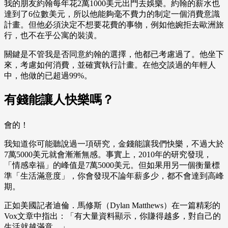
我的朋友約翰每年花2萬1000美元出門去娛樂。約翰的薪水也
達到了6位數美元，所以他能夠毫不費力的制定一個消費意識
計畫。但他必須決定不想要花費的事物，例如他婉拒去歐洲旅
行，也不在乎公寓的裝潢。
關鍵是不管我是否同意約翰的選擇，他都已考慮過了。他坐下
來，考慮如何消費，並確實執行計畫。在他交談過的年輕人
中，他做的已超過99%。
有錢能讓人快樂嗎？
會的！
我知道你可能聽說過一項研究，金錢能讓我們快樂，不過大於
7萬5000美元就會漸漸無感。事實上，2010年的研究發現，
「情感幸福」的峰值是7萬5000美元。但如果用另一個衡量標
準「生活滿意度」，你會發現不論年薪多少，都不會達到高峰
期。
正如美國記者迪倫．馬修斯（Dylan Matthews）在一篇精彩的
Vox文章中指出：「有大量資料顯示，你賺得越多，對自己的
生活就越滿意。」