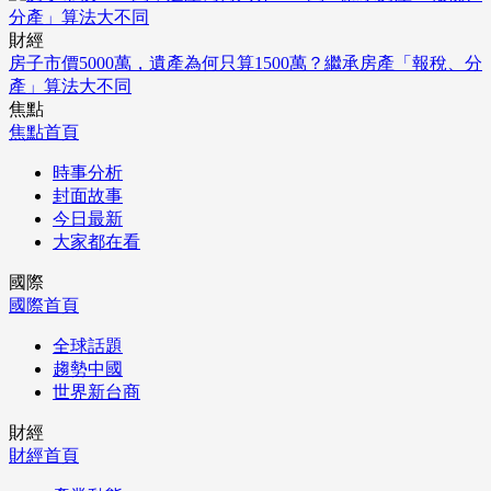
財經
房子市價5000萬，遺產為何只算1500萬？繼承房產「報稅、分
產」算法大不同
焦點
焦點首頁
時事分析
封面故事
今日最新
大家都在看
國際
國際首頁
全球話題
趨勢中國
世界新台商
財經
財經首頁