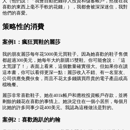
人（他們說：「我會自動把錢存入投資和儲蓄帳戶，然後在我
喜歡的東西上毫不手軟的花錢」），我都會被深深迷住，我對
他們的喜愛。
策略性的消費
案例1：瘋狂買鞋的麗莎
我的朋友麗莎每年花5000美元買鞋子。因為她喜歡的鞋子售價
都超過300美元，她每年大約新購15雙鞋。你可能會說：「這
太荒謬了！」表面上看來，這個數量確實很大。但如果你在讀
這本書，你可以看得更深一點：麗莎收入不錯、有一名室友、
公司供應免費伙食，而且不花太多錢購買昂貴的電子產品或高
檔晚餐。
麗莎非常喜歡鞋子。她在401k帳戶和應稅投資帳戶存款，並將
剩餘的錢花在喜歡的事情上。她決定住在一個小居所，每個月
比她的許多同事少花400美元。我認為這種做法是對的。
案例2：喜歡跑趴的約翰