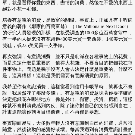
單，就是選擇你愛的東西，盡情的消費，然後在不愛的東西上
絕對不花一毛錢。
培養有意識的消費，是致富的關鍵。事實上，正如具有里程碑
意義的著作《鄰家的百萬富翁》（The Millionaire Next Door）
的研究人員發現的那樣，在接受調查的1000多位百萬富翁中，
有一半的人從來沒有花超過400美元買一套西裝、140美元買一
雙鞋，或235美元買一支手錶。
再次強調，有意識消費，並不只是削減在各種事物上的花費，
而是決定什麼是重要的，值得大花錢。不要盲目的把錢花在每
件事物上。問題是幾乎沒有人會去決定什麼是重要的、什麼不
是，這真糟糕！這就是我們需要有意識消費的原因。
我希望你有意識消費，這樣當看到信用卡帳單時，就再也不會
說「我居然花了那麼多錢」。有意識的消費意味著你要準確的
決定把錢花在哪些地方，像是外出、儲蓄、投資、房租，這樣
你就不會對消費感到內疚。除了讓你對自己的支出感到自在，
計畫還能讓你朝著目標前進，而不再僅是夢想。
事實顯而易見，大多數年輕人沒有意識到自己的消費，通常很
隨意，然後被動的感覺好或壞。每當我遇到有消費意識計畫的