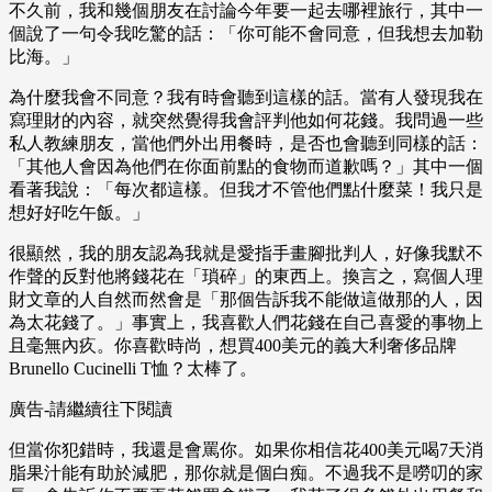
不久前，我和幾個朋友在討論今年要一起去哪裡旅行，其中一
個說了一句令我吃驚的話：「你可能不會同意，但我想去加勒
比海。」
為什麼我會不同意？我有時會聽到這樣的話。當有人發現我在
寫理財的內容，就突然覺得我會評判他如何花錢。我問過一些
私人教練朋友，當他們外出用餐時，是否也會聽到同樣的話：
「其他人會因為他們在你面前點的食物而道歉嗎？」其中一個
看著我說：「每次都這樣。但我才不管他們點什麼菜！我只是
想好好吃午飯。」
很顯然，我的朋友認為我就是愛指手畫腳批判人，好像我默不
作聲的反對他將錢花在「瑣碎」的東西上。換言之，寫個人理
財文章的人自然而然會是「那個告訴我不能做這做那的人，因
為太花錢了。」事實上，我喜歡人們花錢在自己喜愛的事物上
且毫無內疚。你喜歡時尚，想買400美元的義大利奢侈品牌
Brunello Cucinelli T恤？太棒了。
廣告-請繼續往下閱讀
但當你犯錯時，我還是會罵你。如果你相信花400美元喝7天消
脂果汁能有助於減肥，那你就是個白痴。不過我不是嘮叨的家