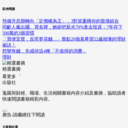
延伸閱讀
預備升息期轉向「定價權為王」，3對策重構你的股債組合
同齡人瘋出國、買名牌，她卻把薪水70%拿去投資：7年存下
500萬的3個習慣
「買便宜貨，反而更花錢…」盤點20個真希望22歲就懂的理財
祕訣！
想變有錢，先戒掉這4種「不值得的消費」
理財
精選書摘
看更多
出版社
蒐羅與財經、職場、生活相關書籍內容介紹及書摘，協助讀者
快速閱讀書籍精彩內容。
廣告-請繼續往下閱讀
大家都在看