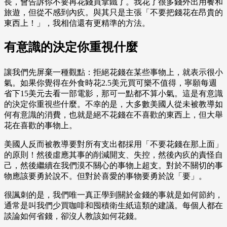
長，會告訴你不要再花錢買拿鐵了。我花了很多錢外出用餐和
旅遊，但從不感到內疚。與其只是主張「不要把錢花在昂貴的
東西上！」，我相信還有更精準的方法。
有意識的決定你重視什麼
讓我們先屏棄一種觀點：拒絕花錢在某些事物上，就表示很小
氣。如果你覺得在外食時花2.5美元買可樂不值得，寧願每週
省下15美元去看一部電影，那可一點都不算小氣。這是有意識
的決定你重視些什麼。不幸的是，大多數美國人從未被教導如
何有意識的消費，也就是絕不花錢在不喜歡的東西上，但大舉
花在喜歡的事物上。
美國人反而被教導要對所有支出都採用「不要花錢在那上面」
的原則！然後虛應其事的削減開支、失控，然後內疚的責怪自
己，然後繼續在我們漠不關心的事物上超支。對於不關切的事
物應該要勇於說不。但對於喜愛的事物要勇於說「要」。
很諷刺的是，我們唯一真正學到關於金錢的事就是如何節約，
通常是叫我們少買咖啡和囤積衛生紙這類的建議。每個人都在
談論如何省錢，卻沒人教該如何花錢。