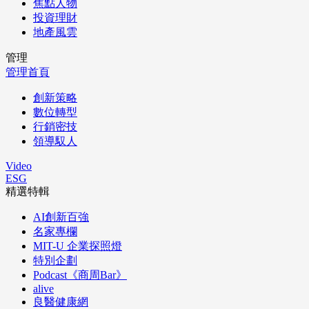
焦點人物
投資理財
地產風雲
管理
管理首頁
創新策略
數位轉型
行銷密技
領導馭人
Video
ESG
精選特輯
AI創新百強
名家專欄
MIT-U 企業探照燈
特別企劃
Podcast《商周Bar》
alive
良醫健康網