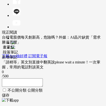
現正閱讀
台積電股價每天創新高，危險嗎？外媒：AI晶片缺貨「需求
勝過恐懼」
畫重點
段落筆記
下載App抽好禮
訂閱電子報
新增筆記
「請稍等」英文別直接中翻英說please wait a minute！一次掌
握，常用的電話對談英文
0
/500
不公開分類
公開分類
儲存