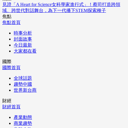
見證「A Heart for Science女科學家進行式」！蔡司打造跨領
域、跨世代對話舞台，為下一代播下STEM探索種子
焦點
焦點首頁
時事分析
封面故事
今日最新
大家都在看
國際
國際首頁
全球話題
趨勢中國
世界新台商
財經
財經首頁
產業動態
商業趨勢