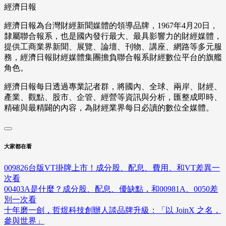
經濟日報
經濟日報為台灣財經新聞媒體的領導品牌，1967年4月20日，
隸屬聯合報系，也是國內發行最大、最具影響力的財經媒體，
提供工商業界新聞、展覽、論壇、刊物、講座、網路等多元服
務，經濟日報財經媒體集團擔負聯合報系財經數位平台的旗艦
角色。
經濟日報每日透過專業記者群，將國內、全球、兩岸、財經、
產業、觀點、股市、企管、經營等資訊與分析，匯整成即時、
精確與最精闢的內容，為財經業界每日必讀的數位全媒體。
大家都在看
009826台版VT掛牌上市！成分股、配息、費用、和VT差異一
次看
00403A是什麼？成分股、配息、優缺點，和00981A、0050差
別一次看
十年磨一劍，哲煜科技創辦人談品牌升級：「以 JoinX 之名，
參與世界」