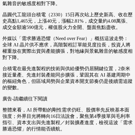
氣雜音的敏感度相對下降。
晶圓代工龍頭台積電（2330）15日再次站上歷史新高、收在歷
史高點1,465元，上漲40元，漲幅2.81%，成交量約4.08萬張、
成交金額逾590億元，權值股火力全開、盤面焦點盡收。
外媒以「需求勝過恐懼（Need over Fear）」概括這波走勢：
全球 AI 晶片供不應求，高階製程訂單能見度拉長，投資人將
權重放在實際出貨與產能擴張，對地緣與景氣雜音的敏感度相
對下降。
台積電在最先進製程的技術與供給優勢仍居關鍵位置，2奈米
接近量產、先進封裝產能同步擴張，鞏固其在 AI 基建周期中
的樞紐角色，但區域局勢與企業資本開支節奏仍是後續需追蹤
的變數。
廣告-請繼續往下閱讀
整體來看，AI 所帶動的剛性需求仍旺、股價率先反映基本面
強度；外界目光將轉向16日法說會，聚焦第4季接單與毛利率
指引、資本支出與先進製程／封裝擴產進度，檢視這波「需求
勝過恐懼」的行情能否續航。