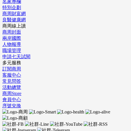
名家專欄
特別企劃
商周財富網
良醫健康網
商周線上讀
商周封面
兩岸國際
人物報導
職場管理
申請七天試閱
多元服務
訂閱商周
客服中心
常見問答
活動總覽
商周Store
會員中心
序號兌換