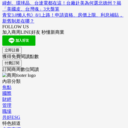
緯創、環球晶、台達電都在這！台廠赴美為何選北德州？揭
「美國皮、台灣魂」3大盤算
青安3.0懶人包》8/1上路！申請資格、房價上限、利息補貼，
新舊制差在哪？
FOLLOW US
加入商周LINE好友 秒懂新商業
立即註冊
獲得免費閱讀點數
付費訂閱
訂閱商周數位閱讀
內容分類
焦點
國際
財經
管理
職場
共好ESG
特色頻道