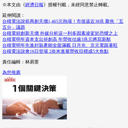
※本文由《
經濟日報
》授權刊載，未經同意禁止轉載。
延伸閱讀：
台積電法說前再創天價1,465元熱場！市值逼近38兆 聚焦「五
五分」議題
台積電頻創新天價 外媒分析這一利多因素凌駕於恐懼之上
台積電明年資本支出拚創高 年營收估逾3兆元將寫新猷
台積電明年先進封裝產能全面滿載 日月光、京元電跟著旺
台積電法說會16日登場 2奈米進展營收目標成5大焦點
責任編輯：林易萱
為您推薦