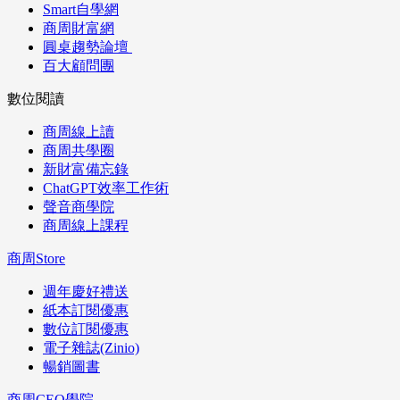
Smart自學網
商周財富網
圓桌趨勢論壇
百大顧問團
數位閱讀
商周線上讀
商周共學圈
新財富備忘錄
ChatGPT效率工作術
聲音商學院
商周線上課程
商周Store
週年慶好禮送
紙本訂閱優惠
數位訂閱優惠
電子雜誌(Zinio)
暢銷圖書
商周CEO學院