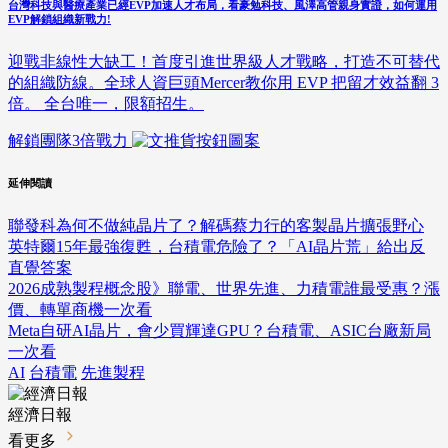
台灣科技與醫療產業已經EVP加速人才布局，看豪勉科技、風澤高管親身實證，如何運用
EVP解鎖組織新戰力!
迎戰非線性大缺工！首度引進世界級人才戰略，打造不可替代
的組織防線。全球人資巨頭Mercer教你用 EVP 把留才效益翻 3
倍。 全台唯一，限額招生。
解鎖團隊3倍戰力
延伸閱讀
聯發科為何不做純晶片了？解碼蔡力行的客製晶片擴張野心
英特爾15年最強復甦，台積電危險了？「AI晶片荒」給出反
直覺答案
2026成熟製程概念股》聯電、世界先進、力積電誰最受惠？漲
價、轉單商機一次看
Meta自研AI晶片，會少買輝達GPU？台積電、ASIC台廠新局
一次看
AI
台積電
先進製程
經濟日報
看更多