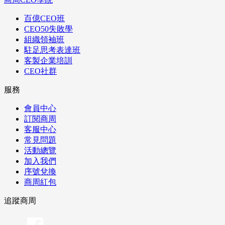
百億CEO班
CEO50失敗學
組織領袖班
駐足思考表達班
客製企業培訓
CEO社群
服務
會員中心
訂閱商周
客服中心
常見問題
活動總覽
加入我們
序號兌換
商周紅包
追蹤商周