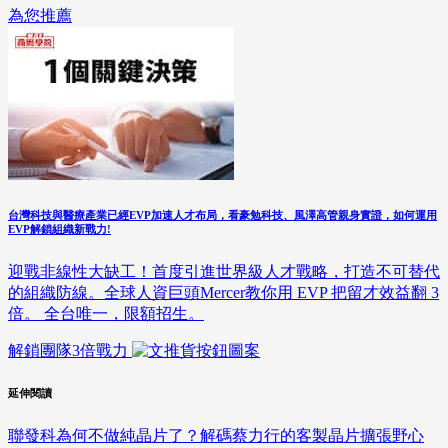
為您推薦
台灣科技與醫療產業已經EVP加速人才布局，看豪勉科技、風澤高管親身實證，如何運用
EVP解鎖組織新戰力!
迎戰非線性大缺工！首度引進世界級人才戰略，打造不可替代
的組織防線。全球人資巨頭Mercer教你用 EVP 把留才效益翻 3
倍。 全台唯一，限額招生。
解鎖團隊3倍戰力
延伸閱讀
聯發科為何不做純晶片了？解碼蔡力行的客製晶片擴張野心