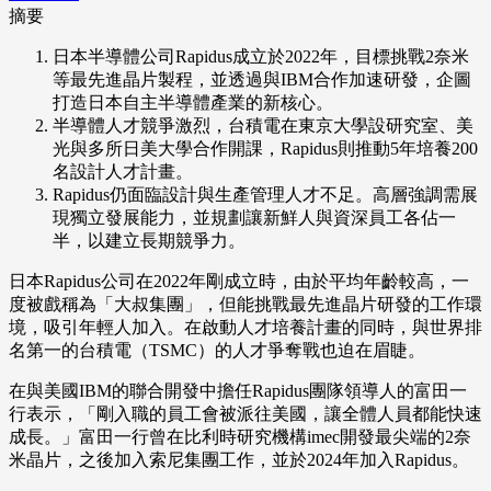
摘要
日本半導體公司Rapidus成立於2022年，目標挑戰2奈米
等最先進晶片製程，並透過與IBM合作加速研發，企圖
打造日本自主半導體產業的新核心。
半導體人才競爭激烈，台積電在東京大學設研究室、美
光與多所日美大學合作開課，Rapidus則推動5年培養200
名設計人才計畫。
Rapidus仍面臨設計與生產管理人才不足。高層強調需展
現獨立發展能力，並規劃讓新鮮人與資深員工各佔一
半，以建立長期競爭力。
日本Rapidus公司在2022年剛成立時，由於平均年齡較高，一
度被戲稱為「大叔集團」，但能挑戰最先進晶片研發的工作環
境，吸引年輕人加入。在啟動人才培養計畫的同時，與世界排
名第一的台積電（TSMC）的人才爭奪戰也迫在眉睫。
在與美國IBM的聯合開發中擔任Rapidus團隊領導人的富田一
行表示，「剛入職的員工會被派往美國，讓全體人員都能快速
成長。」富田一行曾在比利時研究機構imec開發最尖端的2奈
米晶片，之後加入索尼集團工作，並於2024年加入Rapidus。