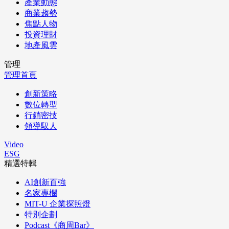
產業動態
商業趨勢
焦點人物
投資理財
地產風雲
管理
管理首頁
創新策略
數位轉型
行銷密技
領導馭人
Video
ESG
精選特輯
AI創新百強
名家專欄
MIT-U 企業探照燈
特別企劃
Podcast《商周Bar》