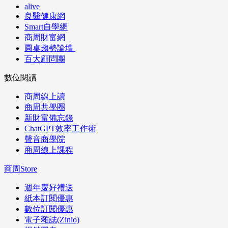
alive
良醫健康網
Smart自學網
商周財富網
圓桌趨勢論壇
百大顧問團
數位閱讀
商周線上讀
商周共學圈
新財富備忘錄
ChatGPT效率工作術
聲音商學院
商周線上課程
商周Store
週年慶好禮送
紙本訂閱優惠
數位訂閱優惠
電子雜誌(Zinio)