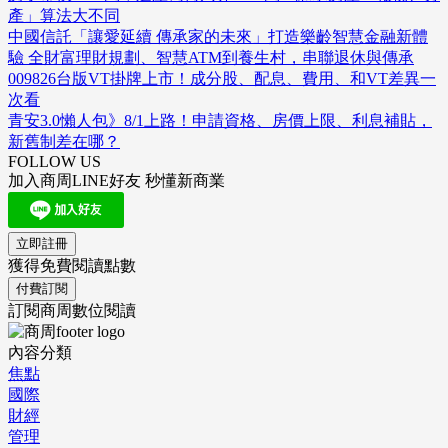
產」算法大不同
中國信託「讓愛延續 傳承家的未來」打造樂齡智慧金融新體
驗 全財富理財規劃、智慧ATM到養生村，串聯退休與傳承
009826台版VT掛牌上市！成分股、配息、費用、和VT差異一
次看
青安3.0懶人包》8/1上路！申請資格、房價上限、利息補貼，
新舊制差在哪？
FOLLOW US
加入商周LINE好友 秒懂新商業
立即註冊
獲得免費閱讀點數
付費訂閱
訂閱商周數位閱讀
內容分類
焦點
國際
財經
管理