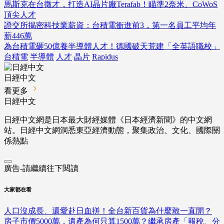
馬斯克在台徵才，打造AI晶片廠Terafab！瞄準2奈米、CoWoS
頂尖人才
證交所揭密科技業薪資：台積電衝進前3，第一名員工平均年
薪446萬
為台積電砸50億養半導體人才！德國破天荒建「全英語職校」
台積電
半導體
人才
晶片
Rapidus
日經中文
看更多
日經中文
日經中文網是日本最大財經媒體《日本經濟新聞》的中文網
站。日經中文網洞悉東亞經濟動態，聚集政治、文化、國際關
係熱點
廣告-請繼續往下閱讀
大家都在看
人口沒成長、還愛赴日血拼！全台新百貨為什麼敢一直開？
房子市價5000萬，遺產為何只算1500萬？繼承房產「報稅、分