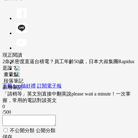
現正閱讀
2奈米密度直逼台積電？員工年齡50歲，日本大叔集團Rapidus
是誰？
畫重點
段落筆記
下載App抽好禮
訂閱電子報
新增筆記
「請稍等」英文別直接中翻英說please wait a minute！一次掌
握，常用的電話對談英文
0
/500
不公開分類
公開分類
儲存