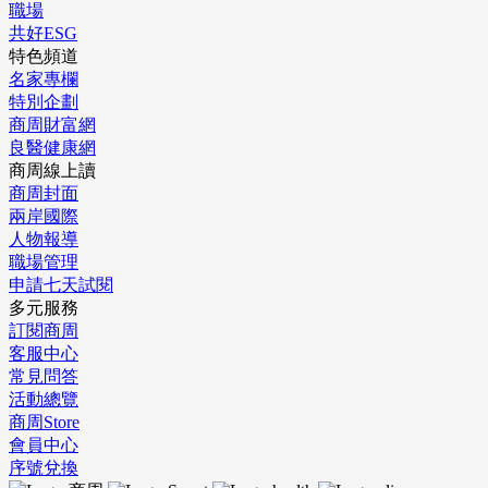
職場
共好ESG
特色頻道
名家專欄
特別企劃
商周財富網
良醫健康網
商周線上讀
商周封面
兩岸國際
人物報導
職場管理
申請七天試閱
多元服務
訂閱商周
客服中心
常見問答
活動總覽
商周Store
會員中心
序號兌換