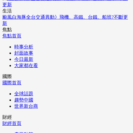
生活
颱風白海豚全台交通異動》飛機、高鐵、台鐵、船班?不斷更
新
焦點
焦點首頁
時事分析
封面故事
今日最新
大家都在看
國際
國際首頁
全球話題
趨勢中國
世界新台商
財經
財經首頁