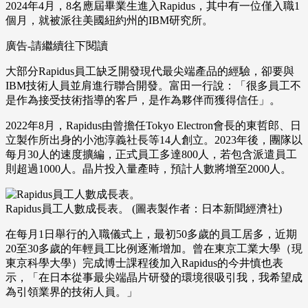
2024年4月，8名應屆畢業生進入Rapidus，其中有一位僅入職1
個月，就被派往美國紐約州的IBM研究所。
廣告-請繼續往下閱讀
大部分Rapidus員工缺乏開發現代最尖端產品的經驗，卻要與
IBM技術人員並肩進行聯合開發。富田一行說：「很多員工不
是作為接受技術指導的客戶，是作為夥伴而獲得信任」。
2022年8月，Rapidus由曾擔任Tokyo Electron會長的東哲郎、日
立製作所出身的小池淳義社長等14人創立。2023年後，團隊以
每月30人的速度擴編，正式員工多達800人，若包含派遣員工
則超過1000人。晶片投入量產時，預計人數將增至2000人。
Rapidus員工人數成長表。 (圖表製作者：日本新聞經濟社)
在每月1日舉行的入職儀式上，最初50多歲的員工居多，近期
20至30多歲的年輕員工比例逐漸增加。曾在東京工業大學（現
東京科學大學）完成博士課程後加入Rapidus的今井慎也表
示，「在日本從事最尖端晶片研發的環境很吸引我，我希望成
為引領業界的技術人員。」