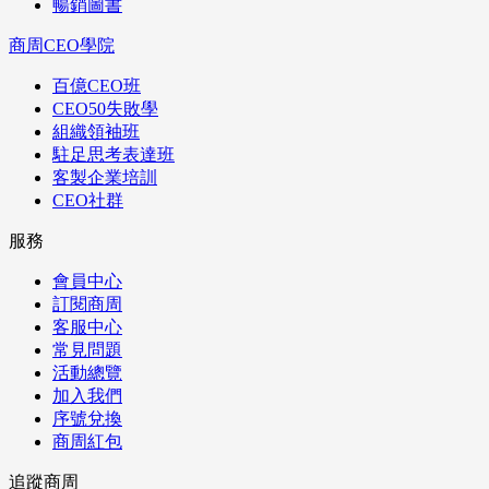
暢銷圖書
商周CEO學院
百億CEO班
CEO50失敗學
組織領袖班
駐足思考表達班
客製企業培訓
CEO社群
服務
會員中心
訂閱商周
客服中心
常見問題
活動總覽
加入我們
序號兌換
商周紅包
追蹤商周