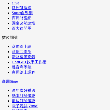
alive
良醫健康網
Smart自學網
商周財富網
圓桌趨勢論壇
百大顧問團
數位閱讀
商周線上讀
商周共學圈
新財富備忘錄
ChatGPT效率工作術
聲音商學院
商周線上課程
商周Store
週年慶好禮送
紙本訂閱優惠
數位訂閱優惠
電子雜誌(Zinio)