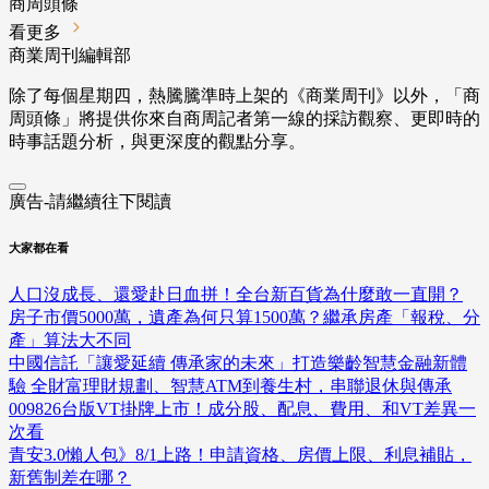
商周頭條
看更多
商業周刊編輯部
除了每個星期四，熱騰騰準時上架的《商業周刊》以外，「商
周頭條」將提供你來自商周記者第一線的採訪觀察、
更即時的
時事話題分析，與更深度的觀點分享。
廣告-請繼續往下閱讀
大家都在看
人口沒成長、還愛赴日血拼！全台新百貨為什麼敢一直開？
房子市價5000萬，遺產為何只算1500萬？繼承房產「報稅、分
產」算法大不同
中國信託「讓愛延續 傳承家的未來」打造樂齡智慧金融新體
驗 全財富理財規劃、智慧ATM到養生村，串聯退休與傳承
009826台版VT掛牌上市！成分股、配息、費用、和VT差異一
次看
青安3.0懶人包》8/1上路！申請資格、房價上限、利息補貼，
新舊制差在哪？