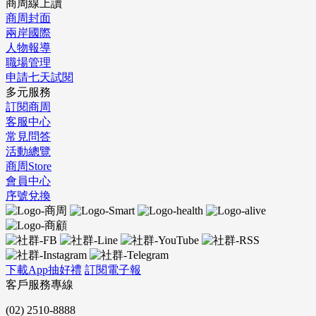
商周線上讀
商周封面
兩岸國際
人物報導
職場管理
申請七天試閱
多元服務
訂閱商周
客服中心
常見問答
活動總覽
商周Store
會員中心
序號兌換
下載App抽好禮
訂閱電子報
客戶服務專線
(02) 2510-8888