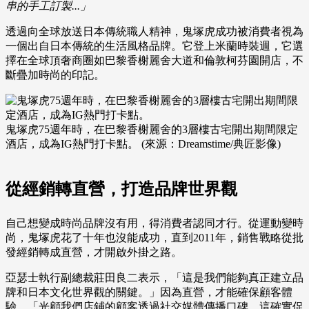
串的手工訂製...」
透過向全球放送日本傳統職人精神，鬼塚虎成功被消費者視為
一個出自日本傳統的生活風格品牌。它登上米蘭時裝週，它選
擇在全球頂奢商圈如巴黎香榭麗舍大道和倫敦柯芬園開店，不
斷疊加時尚的印記。
鬼塚虎75週年時，在巴黎香榭麗舍的3層樓古宅開出期間限定
酒店，成為IG熱門打卡點。 (來源：Dreamstime/典匠影像)
從經銷轉直營，打造品牌世界觀
自己想變成時尚品牌沒有用，得消費者認同才行。從運動變時
尚，鬼塚虎花了十年也沒能成功，直到2011年，銷售戰略從批
發經銷轉成直營，才開啟外掛之路。
亞瑟士執行副總裁莊田良二表示，「這是我們能夠真正建立品
牌和日本文化世界觀的關鍵。」因為直營，才能確保顧客體
驗，「光顧我們店鋪的顧客透過社交媒體傳播口碑，這確實促