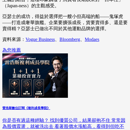
（Japan-ness）的主觀感受。
亞瑟士的成功，得益於選擇把一艘小但高端的船——鬼塚虎
——打造成奢華旗艦。企業要擴張成長，貨要賣得多、還是要
賣得精？亞瑟士已做出不同於其他運動品牌的選擇。
資料來源：
Vogue Business
、
Bloomberg
、
Modaes
為您推薦
雷浩斯數位訂閱《複利成長學院》
你是否有過這種經驗？ 找到優質公司，結果卻抱不住 常常因
為股價震盪，就被洗出去 看著股價水漲船高，看得到但吃不