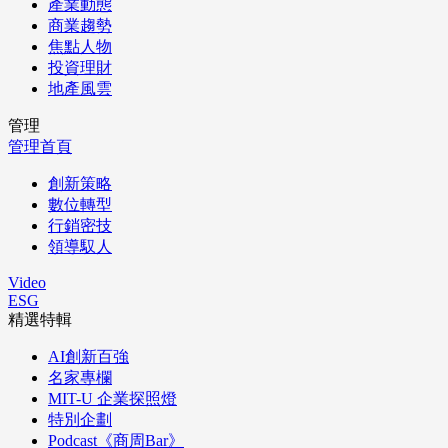
產業動態
商業趨勢
焦點人物
投資理財
地產風雲
管理
管理首頁
創新策略
數位轉型
行銷密技
領導馭人
Video
ESG
精選特輯
AI創新百強
名家專欄
MIT-U 企業探照燈
特別企劃
Podcast《商周Bar》