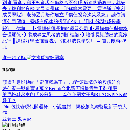
到 想買進，卻不知道現在價格合不合理 猶豫的過程中，就失
去了複利的良機 如果這是你，那你非常需要！ 雷浩斯《複利
成長學院》 老師逐月陪你建立「價值投資決策系統」 讓你讀
懂公司價值、養成有紀律的投資心法 📊 訂閱《複利成長學
院》，你將： 🔴 掌握值得長抱的優質公司 🔴 看懂價值與價格
合理關係 🔴 養成獨立思考的判斷框架 🔴 培養長期勝出的贏家
紀律 ▌課程好學激推雷浩斯《複利成長學院》 → 首月限時899
元
進一步了解
延伸閱讀
預備升息期轉向「定價權為王」，3對策重構你的股債組合
憑什麼一雙鞋賣50萬？Berluti台北新店揭最貴手工鞋秘密
羊毛拖鞋起家的「袋鼠鞋」 為何英國女王和BLACKPINK都
愛用？
Dior包款變現代開運符、小說書封 揭秘創意總監最新手袋大
作
亞瑟士
鬼塚虎