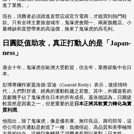
進了業務。」
現在，消費者必須踏進直營店或官方電商，才能買到熱門鞋
款。只有全球主要旅遊城市，鬼塚虎會開一、兩家旗艦店。小
量稀缺和直營帶來的高溢價，換來了鬼塚虎的高毛利。
日圓貶值助攻，真正打動人的是「Japan-
ness」
過去十年，鬼塚虎在歐洲大受歡迎，但去年，業務卻集中在日
本。
彭博專欄作家蓋洛德·雷迪（Gearoid Reidy）表示，後疫情時
代，人們對舒適、經典的運動鞋趨之若鶩。其中，外國遊客的
貢獻幾乎佔了鬼塚虎在日本的所有成長。蓋洛德認為，日圓疲
軟當然是因素之一，但更重要的是
日本正將其軟實力轉化為實
質利潤
。
他指出，除了鬼塚虎，像是優衣庫、無印良品、壽司郎等，這
些公司的共通點是創造了一種：負擔得起、高品質和美學極簡
主義的結合，這種印象觸發了消費者長期以來對「日本性」