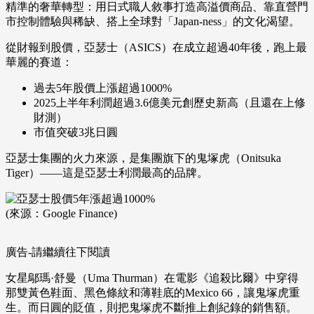
精準的奢華轉型：用日式職人敘事打造高溢價商品、靠直營門
市控制體驗與稀缺、搭上全球對「Japan-ness」的文化渴望。
從財報到股價，亞瑟士（ASICS）在成立超過40年後，跑上最
華麗的賽道：
過去5年股價上漲超過1000%
2025上半年利潤超過3.6億美元創歷史新高（且還在上修
財測）
市值突破3兆日圓
亞瑟士集團的火力來源，是集團旗下的鬼塚虎（Onitsuka
Tiger）——這是亞瑟士利潤最高的品牌。
(來源：Google Finance)
廣告-請繼續往下閱讀
女星鄔瑪·舒曼（Uma Thurman）在電影《追殺比爾》中穿得
那雙黃色鞋面、黑色條紋和薄鞋底的Mexico 66，讓鬼塚虎重
生。而日圓的貶值，則把鬼塚虎不斷推上創紀錄的銷售額。