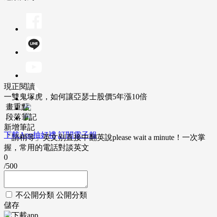
現正閱讀
一雙鬼塚虎，如何讓亞瑟士股價5年漲10倍
畫重點
段落筆記
新增筆記
下載App抽好禮
訂閱電子報
「請稍等」英文別直接中翻英說please wait a minute！一次掌
握，常用的電話對談英文
0
/500
不公開分類
公開分類
儲存