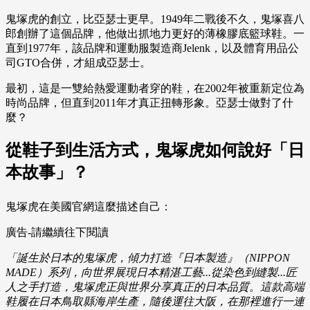
鬼塚虎的創立，比亞瑟士更早。1949年二戰後不久，鬼塚喜八
郎創辦了這個品牌，他做出抓地力更好的薄橡膠底籃球鞋。一
直到1977年，該品牌和運動服製造商Jelenk，以及體育用品公
司GTO合併，才組成亞瑟士。
最初，這是一雙給熱愛運動者穿的鞋，在2002年被重新定位為
時尚品牌，但直到2011年才真正扭轉形象。亞瑟士做對了什
麼？
從鞋子到生活方式，鬼塚虎如何說好「日
本故事」？
鬼塚虎在美國官網這麼描述自己：
廣告-請繼續往下閱讀
「誕生於日本的鬼塚虎，傾力打造『日本製造』（NIPPON
MADE）系列，向世界展現日本精湛工藝...從染色到縫製...匠
人之手打造，鬼塚虎正與世界分享真正的日本品質。
這款高端
鞋履在日本鳥取縣海岸生產，隨後運往大阪，在那裡進行一連