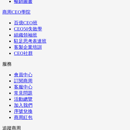
暢銷圖書
商周CEO學院
百億CEO班
CEO50失敗學
組織領袖班
駐足思考表達班
客製企業培訓
CEO社群
服務
會員中心
訂閱商周
客服中心
常見問題
活動總覽
加入我們
序號兌換
商周紅包
追蹤商周