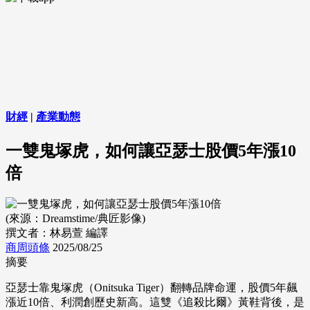
財經
|
產業動態
一雙鬼塚虎，如何讓亞瑟士股價5年漲10
倍
(來源：Dreamstime/典匠影像)
撰文者：林易萱 編譯
商周頭條
2025/08/25
摘要
亞瑟士靠鬼塚虎（Onitsuka Tiger）翻轉品牌命運，股價5年飆
漲近10倍、利潤創歷史新高。這雙《追殺比爾》黃鞋背後，是