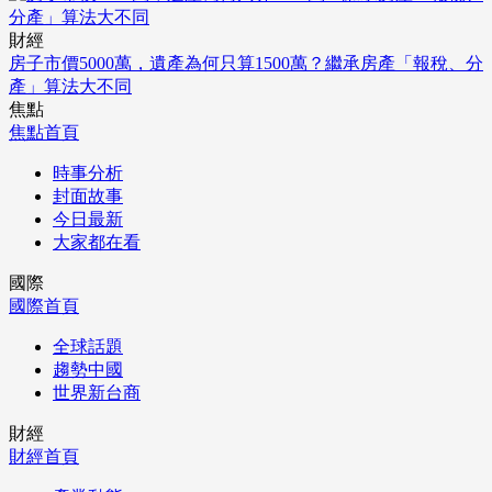
財經
房子市價5000萬，遺產為何只算1500萬？繼承房產「報稅、分
產」算法大不同
焦點
焦點首頁
時事分析
封面故事
今日最新
大家都在看
國際
國際首頁
全球話題
趨勢中國
世界新台商
財經
財經首頁