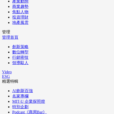
產業動態
商業趨勢
焦點人物
投資理財
地產風雲
管理
管理首頁
創新策略
數位轉型
行銷密技
領導馭人
Video
ESG
精選特輯
AI創新百強
名家專欄
MIT-U 企業探照燈
特別企劃
Podcast《商周Bar》