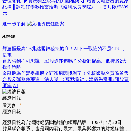
合理關係 🔴 養成獨立思考的判斷框架 🔴 培養長期勝出的贏家
紀律 ▌課程好學激推雷浩斯《複利成長學院》 → 首月限時899
元
進一步了解
延伸閱讀
輝達砸最高1.6兆結盟神秘挖礦商！AI下一戰搶的不是GPU，
是電
台股強到不可思議！AI股還能追嗎？分析師揭高、低持股2大
操作策略
金融股為何變身飆股？狂漲原因找到了！分析師點名買進首選
台股反彈別急著追！法人曝上5萬點關鍵，建議先避開2類股票
匯率
AI
經濟日報
看更多
經濟日報
經濟日報為台灣財經新聞媒體的領導品牌，1967年4月20日，
隸屬聯合報系，也是國內發行最大、最具影響力的財經媒體，