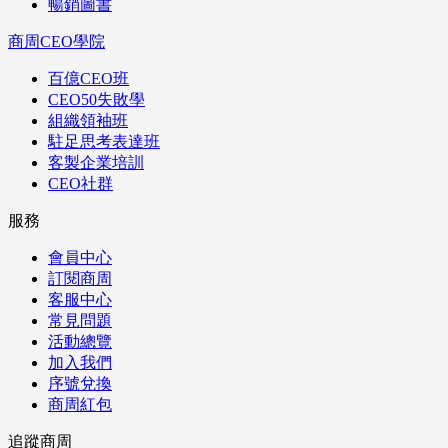
暢銷圖書
商周CEO學院
百億CEO班
CEO50失敗學
組織領袖班
駐足思考表達班
客製企業培訓
CEO社群
服務
會員中心
訂閱商周
客服中心
常見問題
活動總覽
加入我們
序號兌換
商周紅包
追蹤商周