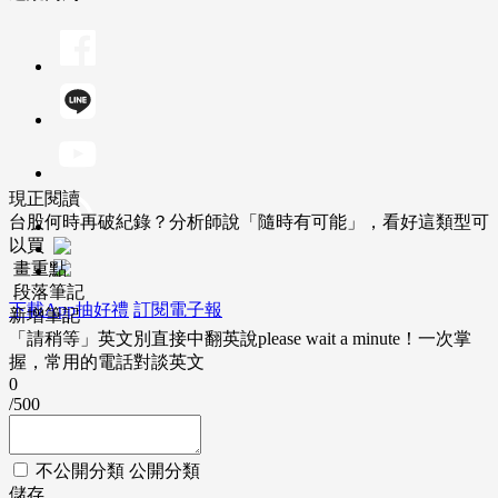
現正閱讀
台股何時再破紀錄？分析師說「隨時有可能」，看好這類型可
以買
畫重點
段落筆記
下載App抽好禮
訂閱電子報
新增筆記
「請稍等」英文別直接中翻英說please wait a minute！一次掌
握，常用的電話對談英文
0
/500
不公開分類
公開分類
儲存