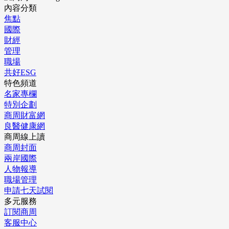
內容分類
焦點
國際
財經
管理
職場
共好ESG
特色頻道
名家專欄
特別企劃
商周財富網
良醫健康網
商周線上讀
商周封面
兩岸國際
人物報導
職場管理
申請七天試閱
多元服務
訂閱商周
客服中心