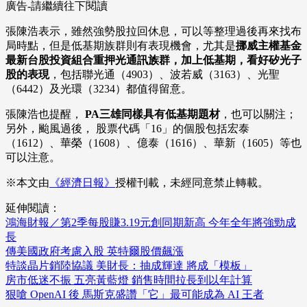
廣告-請繼續往下閱讀
張陳浩表示，雖然強勢股拉回休息，可以等整理過後再來找布
局時點，但是低基期族群則有表現機會，尤其是
挪威主權基金
最新台股投資組合重押光通訊族群，加上低基期，看好矽光子
股的表現
，包括聯光通（4903）、波若威（3163）、光聖
（6442）及光環（3234）都值得留意。
張陳浩也提醒，
PA三雄同樣具有低基期題材
，也可以關注；
另外，颱風過後， 股票代碼「16」的個股包括宏泰
（1612）、華榮（1608）、億泰（1616）、華新（1605）等也
可以注意。
※本文由
《經濟日報》
授權刊載，未經同意禁止轉載。
延伸閱讀：
鴻海財報／第2季每股賺3.19元創同期新高 今年全年將強勁成
長
傳美國政府考慮入股 英特爾股價飆漲
特談晶片銷陸協議 美財長：抽成輝達 將成「模板」
房市低迷不振 五亮黃藍燈 銷售時間拉長到以年計算
狠嗆 OpenAI 後 馬斯克盛讚「它」最可能成為 AI 王者