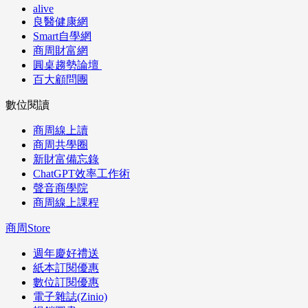
alive
良醫健康網
Smart自學網
商周財富網
圓桌趨勢論壇
百大顧問團
數位閱讀
商周線上讀
商周共學圈
新財富備忘錄
ChatGPT效率工作術
聲音商學院
商周線上課程
商周Store
週年慶好禮送
紙本訂閱優惠
數位訂閱優惠
電子雜誌(Zinio)