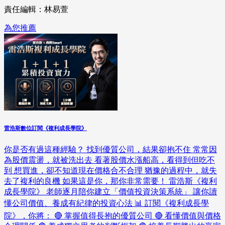
責任編輯：林易萱
為您推薦
雷浩斯數位訂閱《複利成長學院》
你是否有過這種經驗？ 找到優質公司，結果卻抱不住 常常因
為股價震盪，就被洗出去 看著股價水漲船高，看得到但吃不
到 想買進，卻不知道現在價格合不合理 猶豫的過程中，就失
去了複利的良機 如果這是你，那你非常需要！ 雷浩斯《複利
成長學院》 老師逐月陪你建立「價值投資決策系統」 讓你讀
懂公司價值、養成有紀律的投資心法 📊 訂閱《複利成長學
院》，你將： 🔴 掌握值得長抱的優質公司 🔴 看懂價值與價格