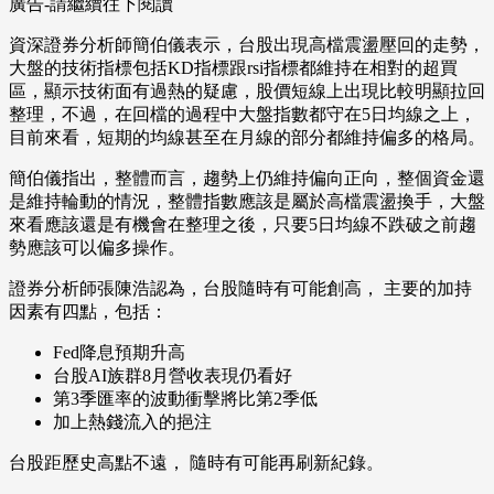
廣告-請繼續往下閱讀
資深證券分析師簡伯儀表示，台股出現高檔震盪壓回的走勢，
大盤的技術指標包括KD指標跟rsi指標都維持在相對的超買
區，顯示技術面有過熱的疑慮，股價短線上出現比較明顯拉回
整理，不過，在回檔的過程中大盤指數都守在5日均線之上，
目前來看，短期的均線甚至在月線的部分都維持偏多的格局。
簡伯儀指出，整體而言，趨勢上仍維持偏向正向，整個資金還
是維持輪動的情況，整體指數應該是屬於高檔震盪換手，大盤
來看應該還是有機會在整理之後，只要5日均線不跌破之前趨
勢應該可以偏多操作。
證券分析師張陳浩認為，台股隨時有可能創高， 主要的加持
因素有四點，包括：
Fed降息預期升高
台股AI族群8月營收表現仍看好
第3季匯率的波動衝擊將比第2季低
加上熱錢流入的挹注
台股距歷史高點不遠， 隨時有可能再刷新紀錄。