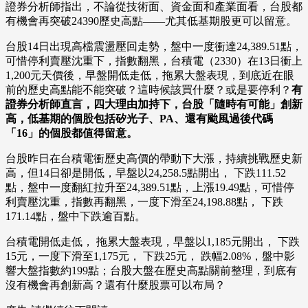
證券分析師指出，不論從技術面、資金面和產業面看，台股都
有機會再突破24390歷史高點——尤其低基期股更可以留意。
台股14日出現高檔震盪壓回走勢，盤中一度衝達24,389.51點，
可惜停利賣壓沈重下，指數翻黑，台積電（2330）在13日衝上
1,200元天價後，早盤開低走低，拖累大盤表現，到底近在眼
前的歷史高點能不能突破？這時候該買什麼？或是要停利？
有
證券分析師直言，四大理由加持下，台股「隨時有可能」創新
高，低基期的個股包括矽光子、PA、還有颱風過後代碼
「16」的個股都值得留意。
台股昨日在台積電衝歷史高價的帶動下大漲，持續挑戰歷史新
高，但14日卻是開低，早盤以24,258.5點開出， 下跌111.52
點，盤中一度翻紅拉升至24,389.51點，上漲19.49點，可惜停
利賣壓沈重，指數再翻黑，一度下滑至24,198.88點， 下跌
171.14點，盤中下跌逾百點。
台積電開低走低， 拖累大盤表現，早盤以1,185元開出， 下跌
15元，一度下滑至1,175元， 下跌25元， 跌幅2.08%，盤中影
響大盤指數約199點；台股大盤在歷史高點關前整理，到底有
沒有機會再創新高？還有什麼股票可以布局？