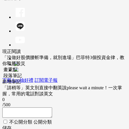
現正閱讀
「沒做好股價腰斬準備，就別進場」巴菲特3個投資金律，教
你戰勝股災
畫重點
段落筆記
下載App抽好禮
訂閱電子報
新增筆記
「請稍等」英文別直接中翻英說please wait a minute！一次掌
握，常用的電話對談英文
0
/500
不公開分類
公開分類
儲存