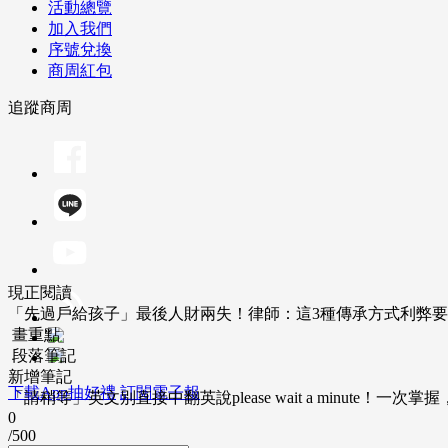
活動總覽
加入我們
序號兌換
商周紅包
追蹤商周
現正閱讀
「先過戶給孩子」最後人財兩失！律師：這3種傳承方式利弊
畫重點
段落筆記
新增筆記
下載App抽好禮
訂閱電子報
「請稍等」英文別直接中翻英說please wait a minute！一
0
/500