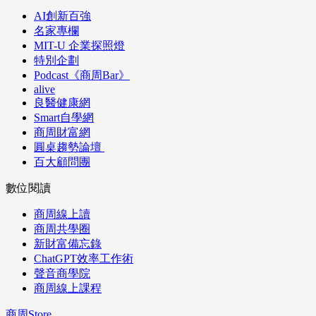
AI創新百強
名家專欄
MIT-U 企業探照燈
特別企劃
Podcast《商周Bar》
alive
良醫健康網
Smart自學網
商周財富網
圓桌趨勢論壇
百大顧問團
數位閱讀
商周線上讀
商周共學圈
新財富備忘錄
ChatGPT效率工作術
聲音商學院
商周線上課程
商周Store