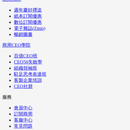
週年慶好禮送
紙本訂閱優惠
數位訂閱優惠
電子雜誌(Zinio)
暢銷圖書
商周CEO學院
百億CEO班
CEO50失敗學
組織領袖班
駐足思考表達班
客製企業培訓
CEO社群
服務
會員中心
訂閱商周
客服中心
常見問題