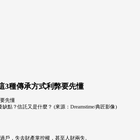
這3種傳承方式利弊要先懂
信託又是什麼？ (來源：Dreamstime/典匠影像)
過戶，失去財產掌控權，甚至人財兩失。