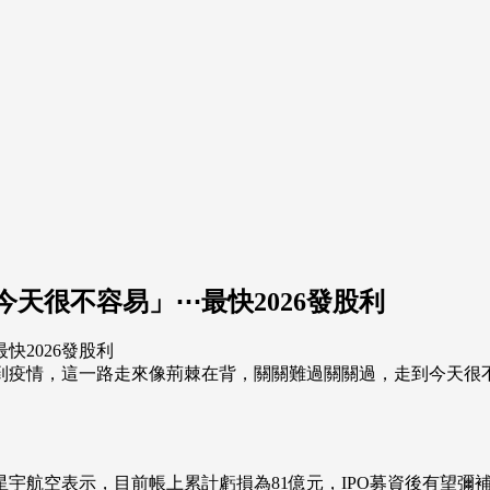
天很不容易」⋯最快2026發股利
到疫情，這一路走來像荊棘在背，關關難過關關過，走到今天很不
宇航空表示，目前帳上累計虧損為81億元，IPO募資後有望彌補