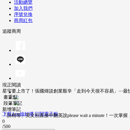
活動總覽
加入我們
序號兌換
商周紅包
追蹤商周
現正閱讀
星宇要上市了！張國煒談創業艱辛「走到今天很不容易」⋯最快2
畫重點
段落筆記
新增筆記
下載App抽好禮
訂閱電子報
「請稍等」英文別直接中翻英說please wait a minute！一
0
/500