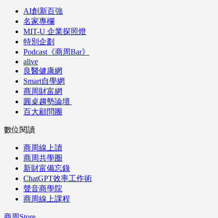
AI創新百強
名家專欄
MIT-U 企業探照燈
特別企劃
Podcast《商周Bar》
alive
良醫健康網
Smart自學網
商周財富網
圓桌趨勢論壇
百大顧問團
數位閱讀
商周線上讀
商周共學圈
新財富備忘錄
ChatGPT效率工作術
聲音商學院
商周線上課程
商周Store