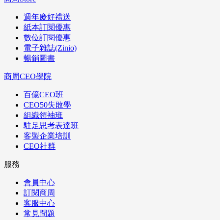
週年慶好禮送
紙本訂閱優惠
數位訂閱優惠
電子雜誌(Zinio)
暢銷圖書
商周CEO學院
百億CEO班
CEO50失敗學
組織領袖班
駐足思考表達班
客製企業培訓
CEO社群
服務
會員中心
訂閱商周
客服中心
常見問題