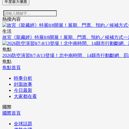
年度最大優惠
熱搜內容
生活
故宮《龍藏經》特展8/8開展！展期、門票、預約／候補方式一
焦點
2026防空演習8/7-8/13登場！北中南時間、14縣市行動斷網、
焦點
焦點首頁
時事分析
封面故事
今日最新
大家都在看
國際
國際首頁
全球話題