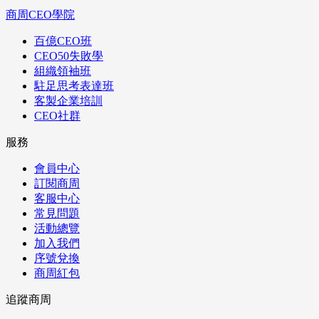
商周CEO學院
百億CEO班
CEO50失敗學
組織領袖班
駐足思考表達班
客製企業培訓
CEO社群
服務
會員中心
訂閱商周
客服中心
常見問題
活動總覽
加入我們
序號兌換
商周紅包
追蹤商周