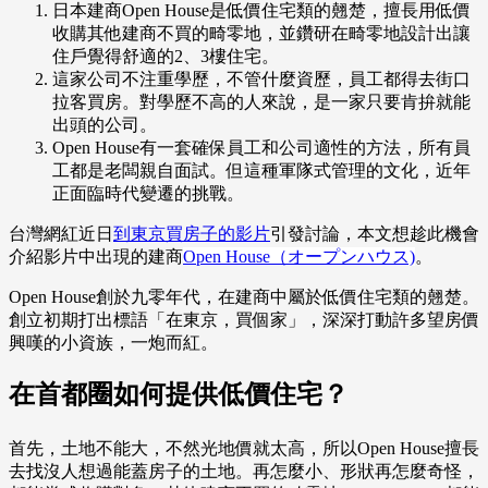
日本建商Open House是低價住宅類的翹楚，擅長用低價
收購其他建商不買的畸零地，並鑽研在畸零地設計出讓
住戶覺得舒適的2、3樓住宅。
這家公司不注重學歷，不管什麼資歷，員工都得去街口
拉客買房。對學歷不高的人來說，是一家只要肯拚就能
出頭的公司。
Open House有一套確保員工和公司適性的方法，所有員
工都是老闆親自面試。但這種軍隊式管理的文化，近年
正面臨時代變遷的挑戰。
台灣網紅近日
到東京買房子的影片
引發討論，本文想趁此機會
介紹影片中出現的建商
Open House（オープンハウス)
。
Open House創於九零年代，在建商中屬於低價住宅類的翹楚。
創立初期打出標語「在東京，買個家」，深深打動許多望房價
興嘆的小資族，一炮而紅。
在首都圈如何提供低價住宅？
首先，土地不能大，不然光地價就太高，所以Open House擅長
去找沒人想過能蓋房子的土地。再怎麼小、形狀再怎麼奇怪，