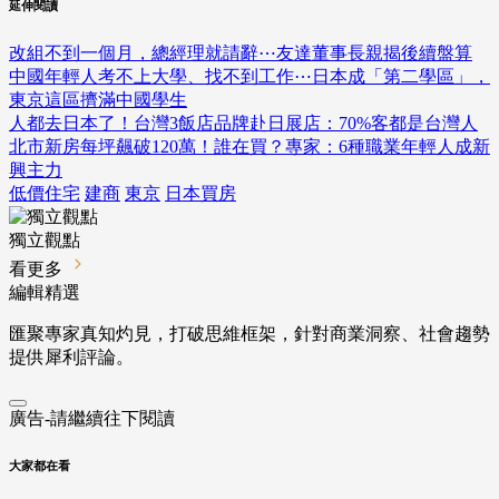
延伸閱讀
改組不到一個月，總經理就請辭⋯友達董事長親揭後續盤算
中國年輕人考不上大學、找不到工作⋯日本成「第二學區」，
東京這區擠滿中國學生
人都去日本了！台灣3飯店品牌赴日展店：70%客都是台灣人
北市新房每坪飆破120萬！誰在買？專家：6種職業年輕人成新
興主力
低價住宅
建商
東京
日本買房
獨立觀點
看更多
編輯精選
匯聚專家真知灼見，打破思維框架，針對商業洞察、社會趨勢
提供犀利評論。
廣告-請繼續往下閱讀
大家都在看