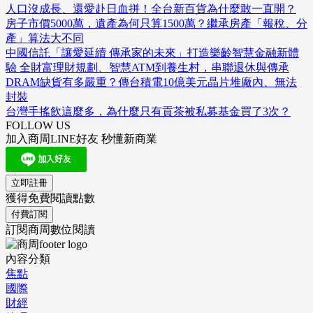
人口沒成長、還愛赴日血拼！全台新百貨為什麼敢一直開？
房子市價5000萬，遺產為何只算1500萬？繼承房產「報稅、分
產」算法大不同
中國信託「讓愛延續 傳承家的未來」打造樂齡智慧金融新體
驗 全財富理財規劃、智慧ATM到養生村，串聯退休與傳承
DRAM缺貨有多嚴重？傳台積電10億美元晶片堆廠內、無法
封裝
台灣手搖飲這麼多，為什麼只有貢茶被私募基金買了3次？
FOLLOW US
加入商周LINE好友 秒懂新商業
立即註冊
獲得免費閱讀點數
付費訂閱
訂閱商周數位閱讀
內容分類
焦點
國際
財經