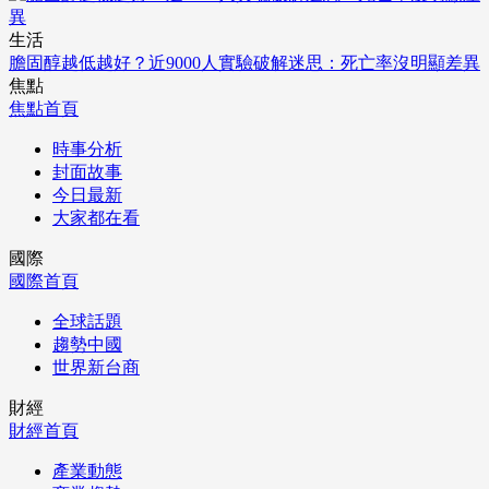
生活
膽固醇越低越好？近9000人實驗破解迷思：死亡率沒明顯差異
焦點
焦點首頁
時事分析
封面故事
今日最新
大家都在看
國際
國際首頁
全球話題
趨勢中國
世界新台商
財經
財經首頁
產業動態