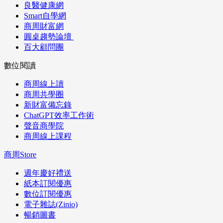
良醫健康網
Smart自學網
商周財富網
圓桌趨勢論壇
百大顧問團
數位閱讀
商周線上讀
商周共學圈
新財富備忘錄
ChatGPT效率工作術
聲音商學院
商周線上課程
商周Store
週年慶好禮送
紙本訂閱優惠
數位訂閱優惠
電子雜誌(Zinio)
暢銷圖書