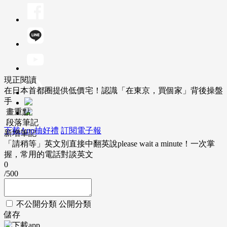
現正閱讀
在日本首都圈提供低價宅！認識「在東京，買個家」背後操盤
手
畫重點
段落筆記
下載App抽好禮
訂閱電子報
新增筆記
「請稍等」英文別直接中翻英說please wait a minute！一次掌
握，常用的電話對談英文
0
/500
不公開分類
公開分類
儲存