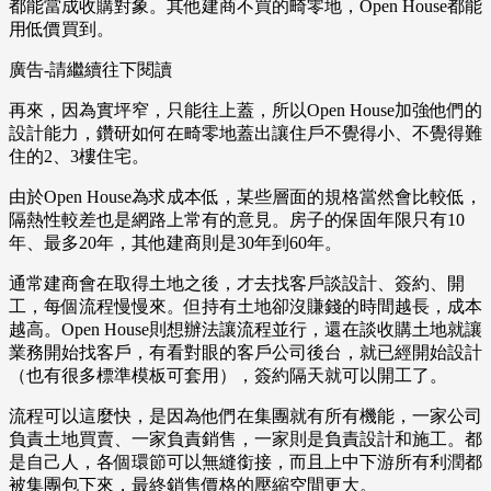
都能當成收購對象。其他建商不買的畸零地，Open House都能
用低價買到。
廣告-請繼續往下閱讀
再來，因為實坪窄，只能往上蓋，所以Open House加強他們的
設計能力，鑽研如何在畸零地蓋出讓住戶不覺得小、不覺得難
住的2、3樓住宅。
由於Open House為求成本低，某些層面的規格當然會比較低，
隔熱性較差也是網路上常有的意見。房子的保固年限只有10
年、最多20年，其他建商則是30年到60年。
通常建商會在取得土地之後，才去找客戶談設計、簽約、開
工，每個流程慢慢來。但持有土地卻沒賺錢的時間越長，成本
越高。Open House則想辦法讓流程並行，還在談收購土地就讓
業務開始找客戶，有看對眼的客戶公司後台，就已經開始設計
（也有很多標準模板可套用），簽約隔天就可以開工了。
流程可以這麼快，是因為他們在集團就有所有機能，一家公司
負責土地買賣、一家負責銷售，一家則是負責設計和施工。都
是自己人，各個環節可以無縫銜接，而且上中下游所有利潤都
被集團包下來，最終銷售價格的壓縮空間更大。