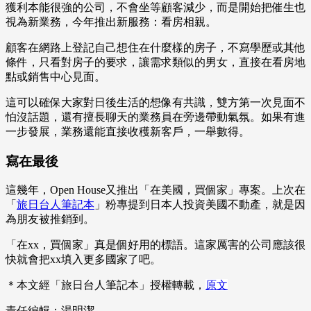
獲利本能很強的公司，不會坐等顧客減少，而是開始把催生也
視為新業務，今年推出新服務：看房相親。
顧客在網路上登記自己想住在什麼樣的房子，不寫學歷或其他
條件，只看對房子的要求，讓需求類似的男女，直接在看房地
點或銷售中心見面。
這可以確保大家對日後生活的想像有共識，雙方第一次見面不
怕沒話題，還有擅長聊天的業務員在旁邊帶動氣氛。如果有進
一步發展，業務還能直接收穫新客戶，一舉數得。
寫在最後
這幾年，Open House又推出「在美國，買個家」專案。上次在
「
旅日台人筆記本
」粉專提到日本人投資美國不動產，就是因
為朋友被推銷到。
「在xx，買個家」真是個好用的標語。這家厲害的公司應該很
快就會把xx填入更多國家了吧。
＊本文經「旅日台人筆記本」授權轉載，
原文
責任編輯：湯明潔