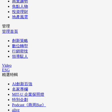
商業趨勢
焦點人物
投資理財
地產風雲
管理
管理首頁
創新策略
數位轉型
行銷密技
領導馭人
Video
ESG
精選特輯
AI創新百強
名家專欄
MIT-U 企業探照燈
特別企劃
Podcast《商周Bar》
alive