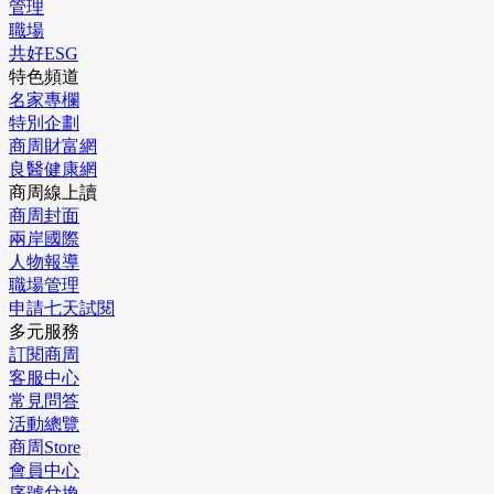
管理
職場
共好ESG
特色頻道
名家專欄
特別企劃
商周財富網
良醫健康網
商周線上讀
商周封面
兩岸國際
人物報導
職場管理
申請七天試閱
多元服務
訂閱商周
客服中心
常見問答
活動總覽
商周Store
會員中心
序號兌換