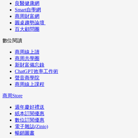
良醫健康網
Smart自學網
商周財富網
圓桌趨勢論壇
百大顧問團
數位閱讀
商周線上讀
商周共學圈
新財富備忘錄
ChatGPT效率工作術
聲音商學院
商周線上課程
商周Store
週年慶好禮送
紙本訂閱優惠
數位訂閱優惠
電子雜誌(Zinio)
暢銷圖書