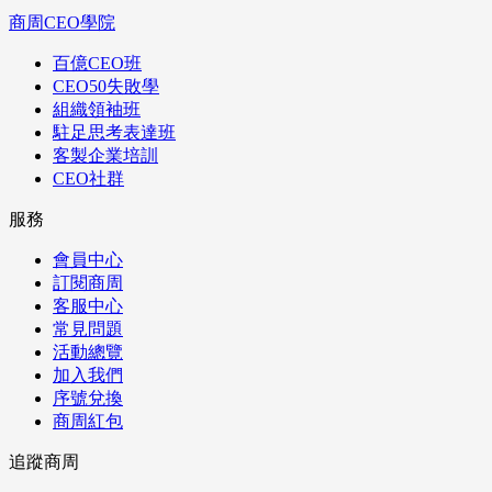
商周CEO學院
百億CEO班
CEO50失敗學
組織領袖班
駐足思考表達班
客製企業培訓
CEO社群
服務
會員中心
訂閱商周
客服中心
常見問題
活動總覽
加入我們
序號兌換
商周紅包
追蹤商周