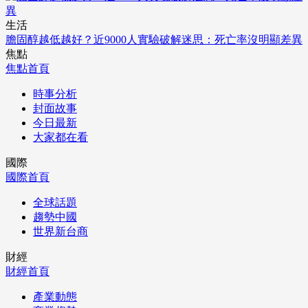
生活
膽固醇越低越好？近9000人實驗破解迷思：死亡率沒明顯差異
焦點
焦點首頁
時事分析
封面故事
今日最新
大家都在看
國際
國際首頁
全球話題
趨勢中國
世界新台商
財經
財經首頁
產業動態