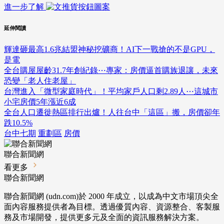
進一步了解
延伸閱讀
輝達砸最高1.6兆結盟神秘挖礦商！AI下一戰搶的不是GPU，
是電
全台購屋屋齡31.7年創紀錄⋯專家：房價逼首購族退讓，未來
恐變「老人住老屋」
台灣進入「微型家庭時代」！平均家戶人口剩2.89人⋯這城市
小宅房價5年漲近6成
全台人口遷徙熱區排行出爐！人往台中「這區」搬，房價卻年
跌10.5%
台中七期
重劃區
房價
聯合新聞網
看更多
聯合新聞網
聯合新聞網 (udn.com)於 2000 年成立，以成為中文市場頂尖全
面內容服務提供者為目標。透過優質內容、資源整合、客製服
務及市場開發，提供更多元及全面的資訊服務解決方案。