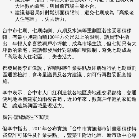
大坪數的豪宅，與目前市場主流不合。
建議都發局針對鬆綁面積限制，避免七期成為「高級老
人住宅區」，失去活力。
台中市七期、七期南側、八期及水湳等重劃區若接受容積移
轉，有最小興建面積100平方公尺以上的限制。議員李中指
出，年輕人多喜歡獨戶小坪數，成為市場主流，但七期只有大
坪數的豪宅，建議都發局針對鬆綁面積限制，避免七期成為
「高級老人住宅區」，失去活力。
都發局長李正偉說，容積移轉作業要點及即將進行的七期重劃
區通盤檢討，會考量議員及各方建議，如可行再擬妥配套措
施。
李中表示，台中市人口紅利造就各地區房地產交易熱絡，交通
便利地區新建案如雨後春筍，近10年來，數萬戶年輕的家庭進
駐，讓這新興區域呈現活力。
廣告-請繼續往下閱讀
但李中指出，2011年公布實施「台中市實施都市計畫容積移轉
審查許可條件及作業要點」，豐樂里附近地區、新市政中心專