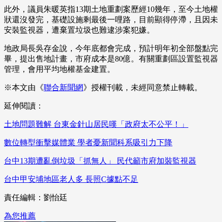
此外，議員朱暖英指13期土地重劃案歷經10幾年，至今土地權
狀還沒發完，基礎設施剩最後一哩路，目前顯得停滯，且因未
安裝監視器，遭棄置垃圾也難逮涉案犯嫌。
地政局長吳存金說，今年底都會完成，預計明年初全部盤點完
畢，提出售地計畫，市府成本是80億。有關重劃區設置監視器
管理，會用平均地權基金建置。
※本文由《
聯合新聞網
》授權刊載，未經同意禁止轉載。
延伸閱讀：
土地問題難解 台東金針山居民嘆「政府太不公平！」
數位轉型衝擊媒體業 學者憂新聞科系吸引力下降
台中13期遭亂倒垃圾「抓無人」 民代籲市府加裝監視器
台中甲安埔地區老人多 長照C據點不足
責任編輯：劉怡廷
為您推薦