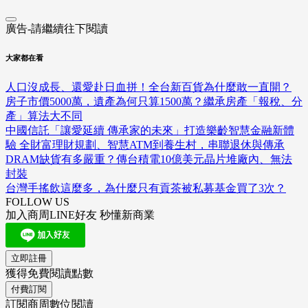
廣告-請繼續往下閱讀
大家都在看
人口沒成長、還愛赴日血拼！全台新百貨為什麼敢一直開？
房子市價5000萬，遺產為何只算1500萬？繼承房產「報稅、分
產」算法大不同
中國信託「讓愛延續 傳承家的未來」打造樂齡智慧金融新體
驗 全財富理財規劃、智慧ATM到養生村，串聯退休與傳承
DRAM缺貨有多嚴重？傳台積電10億美元晶片堆廠內、無法
封裝
台灣手搖飲這麼多，為什麼只有貢茶被私募基金買了3次？
FOLLOW US
加入商周LINE好友 秒懂新商業
立即註冊
獲得免費閱讀點數
付費訂閱
訂閱商周數位閱讀