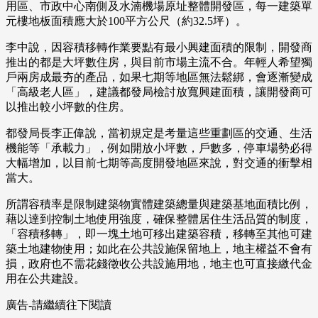
用區、市政中心南側及水湳機場原址整體開發區，每一建築單
元樓地板面積應大於100平方公尺（約32.5坪）。
李中說，因容積移轉作業要點有最小興建面積的限制，開發商
推出的都是大坪數住房，與目前市場主流不合。年輕人希望獨
戶兩房成最夯的產品，如果七期等地區無法鬆綁，會逐漸變成
「高級老人區」，建議都發局檢討放寬興建面積，讓開發商可
以推出較小坪數的住房。
都發局長李正偉說，當初規定是考量這些重劃區的交通、生活
機能等「承載力」，例如開放小坪數，戶數多，停車場勢必得
大幅增加，以目前七期等高度開發地區來說，對交通的衝擊相
當大。
所謂容積率是限制建築物實體建築總量與建築基地面積比例，
藉以達到控制土地使用強度，確保整體居住生活品質的制度，
「容積移轉」，即一塊土地可移出建築容積，移轉至其他可建
築土地建物使用；如此在公共設施保留地上，地主權益不會有
損，政府也不需花錢徵收公共設施用地，地主也可直接繳代金
用在公共建設。
廣告-請繼續往下閱讀