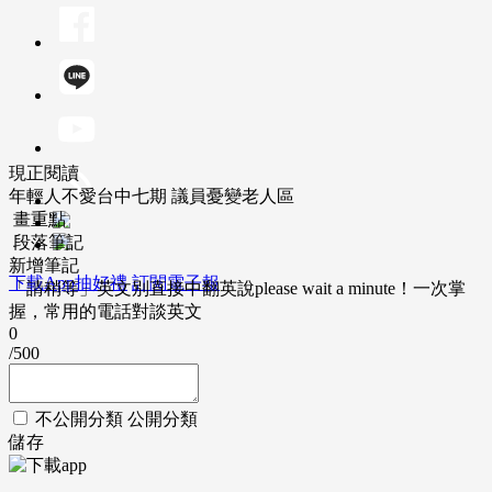
現正閱讀
年輕人不愛台中七期 議員憂變老人區
畫重點
段落筆記
新增筆記
下載App抽好禮
訂閱電子報
「請稍等」英文別直接中翻英說please wait a minute！一次掌
握，常用的電話對談英文
0
/500
不公開分類
公開分類
儲存