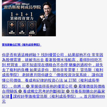
雷浩斯數位訂閱《複利成長學院》
你是否有過這種經驗？ 找到優質公司，結果卻抱不住 常常因
為股價震盪，就被洗出去 看著股價水漲船高，看得到但吃不
到 想買進，卻不知道現在價格合不合理 猶豫的過程中，就失
去了複利的良機 如果這是你，那你非常需要！ 雷浩斯《複利
成長學院》 老師逐月陪你建立「價值投資決策系統」 讓你讀
懂公司價值、養成有紀律的投資心法 📊 訂閱《複利成長學
院》，你將： 🔴 掌握值得長抱的優質公司 🔴 看懂價值與價格
合理關係 🔴 養成獨立思考的判斷框架 🔴 培養長期勝出的贏家
紀律 ▌課程好學激推雷浩斯《複利成長學院》 → 首月限時899
元