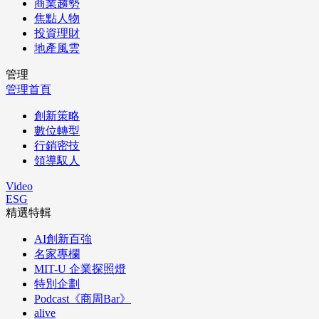
商業趨勢
焦點人物
投資理財
地產風雲
管理
管理首頁
創新策略
數位轉型
行銷密技
領導馭人
Video
ESG
精選特輯
AI創新百強
名家專欄
MIT-U 企業探照燈
特別企劃
Podcast《商周Bar》
alive