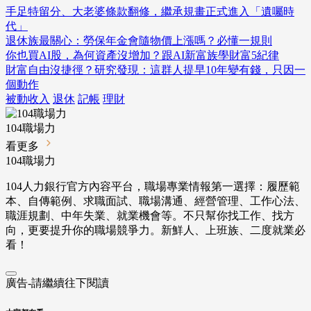
手足特留分、大老婆條款翻修，繼承規畫正式進入「遺囑時
代」
退休族最關心：勞保年金會隨物價上漲嗎？必懂一規則
你也買AI股，為何資產沒增加？跟AI新富族學財富5紀律
財富自由沒捷徑？研究發現：這群人提早10年變有錢，只因一
個動作
被動收入
退休
記帳
理財
104職場力
看更多
104職場力
104人力銀行官方內容平台，職場專業情報第一選擇：履歷範
本、自傳範例、求職面試、職場溝通、經營管理、工作心法、
職涯規劃、中年失業、就業機會等。不只幫你找工作、找方
向，更要提升你的職場競爭力。新鮮人、上班族、二度就業必
看！
廣告-請繼續往下閱讀