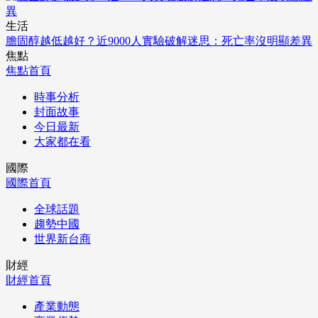
生活
膽固醇越低越好？近9000人實驗破解迷思：死亡率沒明顯差異
焦點
焦點首頁
時事分析
封面故事
今日最新
大家都在看
國際
國際首頁
全球話題
趨勢中國
世界新台商
財經
財經首頁
產業動態