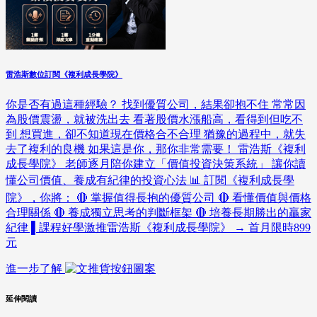
雷浩斯數位訂閱《複利成長學院》
你是否有過這種經驗？ 找到優質公司，結果卻抱不住 常常因
為股價震盪，就被洗出去 看著股價水漲船高，看得到但吃不
到 想買進，卻不知道現在價格合不合理 猶豫的過程中，就失
去了複利的良機 如果這是你，那你非常需要！ 雷浩斯《複利
成長學院》 老師逐月陪你建立「價值投資決策系統」 讓你讀
懂公司價值、養成有紀律的投資心法 📊 訂閱《複利成長學
院》，你將： 🔴 掌握值得長抱的優質公司 🔴 看懂價值與價格
合理關係 🔴 養成獨立思考的判斷框架 🔴 培養長期勝出的贏家
紀律 ▌課程好學激推雷浩斯《複利成長學院》 → 首月限時899
元
進一步了解
延伸閱讀