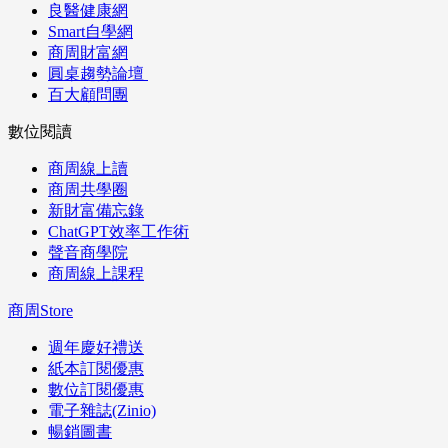
良醫健康網
Smart自學網
商周財富網
圓桌趨勢論壇
百大顧問團
數位閱讀
商周線上讀
商周共學圈
新財富備忘錄
ChatGPT效率工作術
聲音商學院
商周線上課程
商周Store
週年慶好禮送
紙本訂閱優惠
數位訂閱優惠
電子雜誌(Zinio)
暢銷圖書