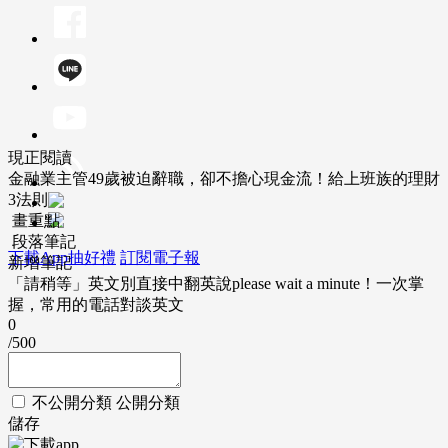
現正閱讀
金融業主管49歲被迫辭職，卻不擔心現金流！給上班族的理財
3法則
畫重點
段落筆記
下載App抽好禮
訂閱電子報
新增筆記
「請稍等」英文別直接中翻英說please wait a minute！一次掌
握，常用的電話對談英文
0
/500
不公開分類
公開分類
儲存