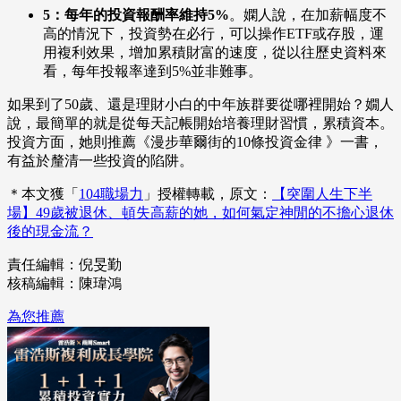
5：每年的投資報酬率維持5%
。嫻人說，在加薪幅度不
高的情況下，投資勢在必行，可以操作ETF或存股，運
用複利效果，增加累積財富的速度，從以往歷史資料來
看，每年投報率達到5%並非難事。
如果到了50歲、還是理財小白的中年族群要從哪裡開始？嫺人
說，最簡單的就是從每天記帳開始培養理財習慣，累積資本。
投資方面，她則推薦《漫步華爾街的10條投資金律 》一書，
有益於釐清一些投資的陷阱。
＊本文獲「
104職場力
」授權轉載，原文：
【突圍人生下半
場】49歲被退休、頓失高薪的她，如何氣定神閒的不擔心退休
後的現金流？
責任編輯：倪旻勤
核稿編輯：陳瑋鴻
為您推薦