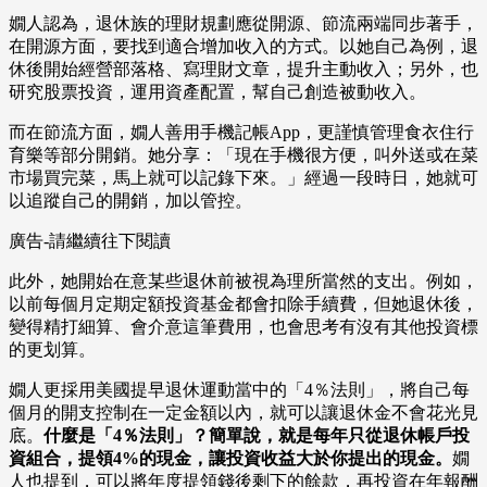
嫺人認為，退休族的理財規劃應從開源、節流兩端同步著手，
在開源方面，要找到適合增加收入的方式。以她自己為例，退
休後開始經營部落格、寫理財文章，提升主動收入；另外，也
研究股票投資，運用資產配置，幫自己創造被動收入。
而在節流方面，嫺人善用手機記帳App，更謹慎管理食衣住行
育樂等部分開銷。她分享：「現在手機很方便，叫外送或在菜
市場買完菜，馬上就可以記錄下來。」經過一段時日，她就可
以追蹤自己的開銷，加以管控。
廣告-請繼續往下閱讀
此外，她開始在意某些退休前被視為理所當然的支出。例如，
以前每個月定期定額投資基金都會扣除手續費，但她退休後，
變得精打細算、會介意這筆費用，也會思考有沒有其他投資標
的更划算。
嫺人更採用美國提早退休運動當中的「4％法則」，將自己每
個月的開支控制在一定金額以內，就可以讓退休金不會花光見
底。
什麼是「4％法則」？簡單說，就是每年只從退休帳戶投
資組合，提領4%的現金，讓投資收益大於你提出的現金。
嫺
人也提到，可以將年度提領錢後剩下的餘款，再投資在年報酬