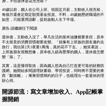
務，不怕退休金花光光呢？
49歲以前，嫺人在公司上班、領固定月薪，主動收入很充裕，
每個月還會定期定額買基金投資。不料，49歲她歷經職場的不
如意，只能選擇請辭，提前啟動人生下半場。
廣告-請繼續往下閱讀
退休後，主動收入沒了，舉凡生活的柴米油鹽都要拿捏，原本
不太留意的消費習慣都要改變。「就像有上班族的朋友邀約去
旅行，我估算2天1夜要1萬塊，真的花不下去。」她笑著說，
上班族朋友很難想像，原本收入頗為豐厚的嫻人，退休後怎麼
變「摳」了。
其實，這是懂得取捨，因為嫺人想為自己打造更可靠的財務防
護網。她開始多閱讀理財書籍、學習投資，同時將不需要的東
西「斷捨離」；漸漸習慣簡約的日子，也梳理出一套退休的理
財心得。
開源節流：寫文章增加收入、App記帳掌
握開銷