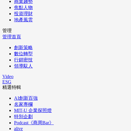
商業趨勢
焦點人物
投資理財
地產風雲
管理
管理首頁
創新策略
數位轉型
行銷密技
領導馭人
Video
ESG
精選特輯
AI創新百強
名家專欄
MIT-U 企業探照燈
特別企劃
Podcast《商周Bar》
alive