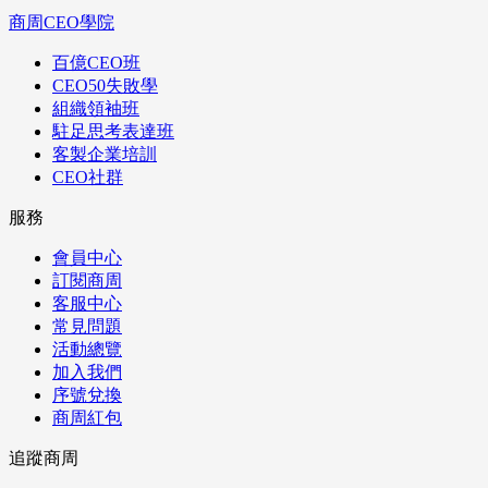
商周CEO學院
百億CEO班
CEO50失敗學
組織領袖班
駐足思考表達班
客製企業培訓
CEO社群
服務
會員中心
訂閱商周
客服中心
常見問題
活動總覽
加入我們
序號兌換
商周紅包
追蹤商周