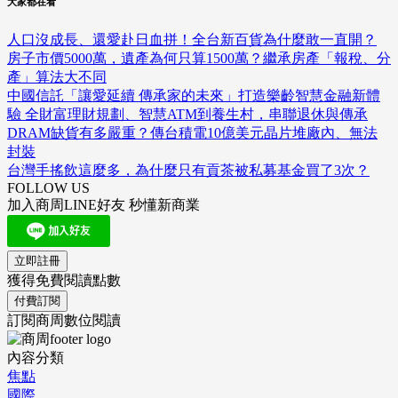
大家都在看
人口沒成長、還愛赴日血拼！全台新百貨為什麼敢一直開？
房子市價5000萬，遺產為何只算1500萬？繼承房產「報稅、分
產」算法大不同
中國信託「讓愛延續 傳承家的未來」打造樂齡智慧金融新體
驗 全財富理財規劃、智慧ATM到養生村，串聯退休與傳承
DRAM缺貨有多嚴重？傳台積電10億美元晶片堆廠內、無法
封裝
台灣手搖飲這麼多，為什麼只有貢茶被私募基金買了3次？
FOLLOW US
加入商周LINE好友 秒懂新商業
立即註冊
獲得免費閱讀點數
付費訂閱
訂閱商周數位閱讀
內容分類
焦點
國際