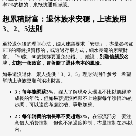
率7%的標的，來抵抗通貨膨脹。
想累積財富：退休族求安穩，上班族用
3、2、5法則
至於退休後的理財心法，嫺人建議要求「安穩」，盡量參考如
ETF的穩健投資標的，或透過存股方式，細水長流的累積財
富。「50歲、60歲族群要避免犯錯。」她說，
別聽信飆股名
牌，幻想一夜致富，冒著賠了退休老本的風險。
如果還沒退休，嫺人提供「3、2、5」理財法則作參考，希望
幫助上班族更順利滾出財富。
3：每年能調薪3%。
嫻人了解現今大環境不比以前經濟
成長的年代，但如果薪資漲幅跟不上通膨每年漲幅2%的
步調，可以適度考慮跳槽、爭取加薪。
2：每年消費的增長率不要超過2%。
在節流部分，要注
意個人消費控制，但也不須過度抑制，盡量控制在2%以
內。