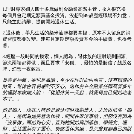
1.理財專家嫺人四十多歲做到金融業高階主管，收入很充裕，
每個月會定期定額買基金投資。沒想到49歲歷經職場不如意，
只能主動請辭、提前開始退休生活。
2.退休後，舉凡生活的柴米油鹽都要拿捏，原本不太留意的消
費習慣都要改變。連每月定期定額投資基金的手續費，也得考
慮。
3.經歷一段時間的摸索，嫺人認為，退休族的理財規劃開源、
節流兩端都得做，而且要求「安穩」，最怕的是聽信了飆股名
牌，幻想一夜致富。
長壽是福氣，卻也是風險，至少在理財面向而言，沒有穩健的
財富，退休會容易感到不安心。退休前在金融業任職高管多年
的理財專家嫺人說：「從退休第一天起，就覺得自己開始吃老
本了。」
她是嫺人，現在人稱她是退休理財規劃達人，之所以取名「嫺
人」，是因為她突然退休後，閒閒在家沒事做，但卻沒有因為
「沒事做」而感到心安，直到她開始寫部落格、學語文、理
財，生活重新有了重心。突然退休的她，是怎麼規劃自己的財