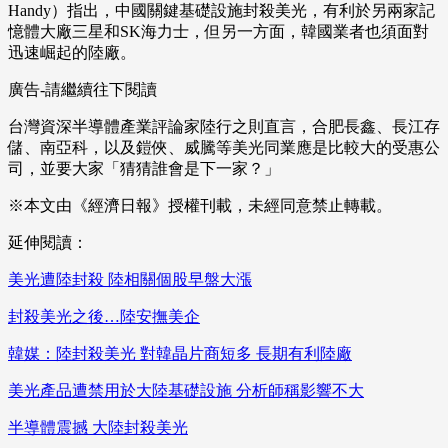
Handy）指出，中國關鍵基礎設施封殺美光，有利於另兩家記
憶體大廠三星和SK海力士，但另一方面，韓國業者也須面對
迅速崛起的陸廠。
廣告-請繼續往下閱讀
台灣資深半導體產業評論家陸行之則直言，合肥長鑫、長江存
儲、南亞科，以及鎧俠、威騰等美光同業應是比較大的受惠公
司，並要大家「猜猜誰會是下一家？」
※本文由《經濟日報》授權刊載，未經同意禁止轉載。
延伸閱讀：
美光遭陸封殺 陸相關個股早盤大漲
封殺美光之後…陸安撫美企
韓媒：陸封殺美光 對韓晶片商短多 長期有利陸廠
美光產品遭禁用於大陸基礎設施 分析師稱影響不大
半導體震撼 大陸封殺美光