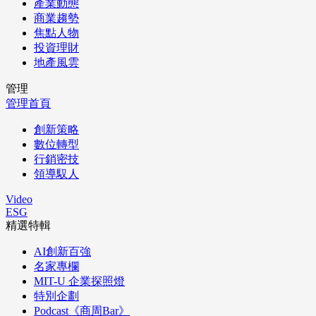
產業動態
商業趨勢
焦點人物
投資理財
地產風雲
管理
管理首頁
創新策略
數位轉型
行銷密技
領導馭人
Video
ESG
精選特輯
AI創新百強
名家專欄
MIT-U 企業探照燈
特別企劃
Podcast《商周Bar》