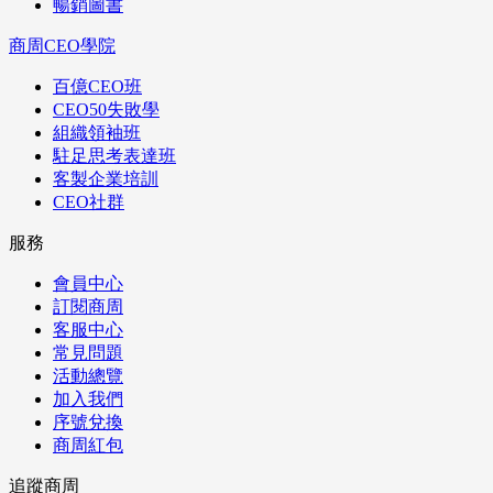
暢銷圖書
商周CEO學院
百億CEO班
CEO50失敗學
組織領袖班
駐足思考表達班
客製企業培訓
CEO社群
服務
會員中心
訂閱商周
客服中心
常見問題
活動總覽
加入我們
序號兌換
商周紅包
追蹤商周