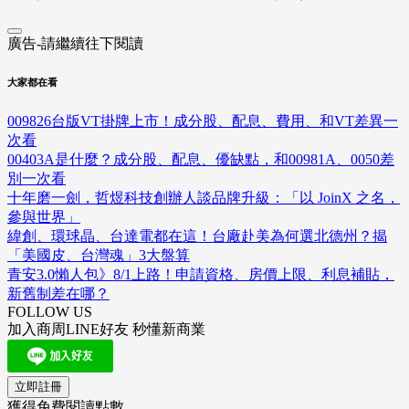
廣告-請繼續往下閱讀
大家都在看
009826台版VT掛牌上市！成分股、配息、費用、和VT差異一
次看
00403A是什麼？成分股、配息、優缺點，和00981A、0050差
別一次看
十年磨一劍，哲煜科技創辦人談品牌升級：「以 JoinX 之名，
參與世界」
緯創、環球晶、台達電都在這！台廠赴美為何選北德州？揭
「美國皮、台灣魂」3大盤算
青安3.0懶人包》8/1上路！申請資格、房價上限、利息補貼，
新舊制差在哪？
FOLLOW US
加入商周LINE好友 秒懂新商業
立即註冊
獲得免費閱讀點數