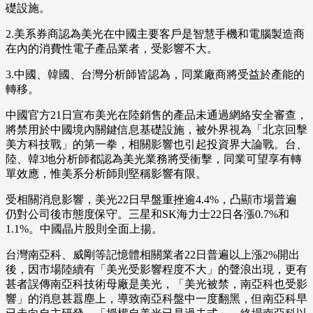
礎設施。
2.美系券商認為美光在中國主要客戶是智慧手機和電腦製造商
在內的消費性電子產品業者，受影響不大。
3.中國、韓國、台灣分析師皆認為，同業廠商將受益於產能的
轉移。
中國官方21日宣布美光在陸銷售的產品未通過網絡安全審查，
將禁用於中國境內關鍵信息基礎設施，被外界視為「北京回擊
美方科技戰」的第一拳，相關影響也引起投資界大論戰。台、
陸、韓3地分析師都認為美光業務將受衝擊，同業可望享有轉
單效應，惟美系分析師則堅稱影響有限。
受相關消息影響，美光22日早盤重挫逾4.4%，凸顯市場普遍
仍對公司後市態度保守。三星和SK海力士22日各漲0.7%和
1.1%。中國晶片股則全面上揚。
台灣南亞科、威剛等記憶體相關業者22日普遍以上漲2%開出
後，因市場陸續有「美光受影響程度不大」的聲浪出現，更有
甚者誤傳南亞科技術母廠是美光，「美光被禁，南亞科也受影
響」的消息甚囂塵上，導致南亞科盤中一度翻黑，但南亞科早