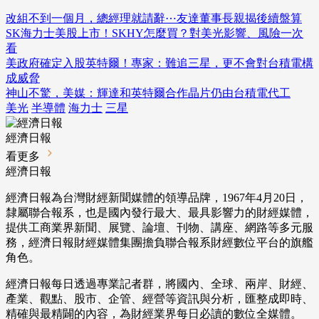
改組不到一個月，總經理就請辭⋯友達董事長親揭後續盤算
SK海力士美股上市！SKHY怎麼買？對美光影響、風險一次
看
美政府確定入股英特爾！專家：難追三星，更不會對台積電構
成威脅
神山不驚，美媒：輝達和英特爾合作晶片仍由台積電代工
美光
半導體
海力士
三星
經濟日報
看更多
經濟日報
經濟日報為台灣財經新聞媒體的領導品牌，1967年4月20日，
隸屬聯合報系，也是國內發行最大、最具影響力的財經媒體，
提供工商業界新聞、展覽、論壇、刊物、講座、網路等多元服
務，經濟日報財經媒體集團擔負聯合報系財經數位平台的旗艦
角色。
經濟日報每日透過專業記者群，將國內、全球、兩岸、財經、
產業、觀點、股市、企管、經營等資訊與分析，匯整成即時、
精確與最精闢的內容，為財經業界每日必讀的數位全媒體。