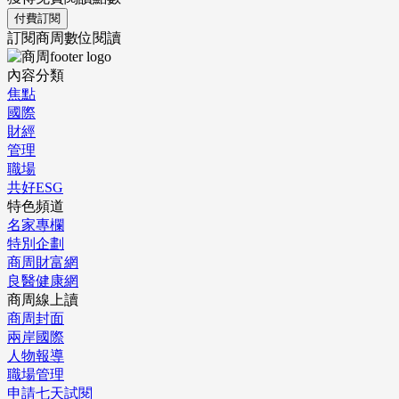
付費訂閱
訂閱商周數位閱讀
內容分類
焦點
國際
財經
管理
職場
共好ESG
特色頻道
名家專欄
特別企劃
商周財富網
良醫健康網
商周線上讀
商周封面
兩岸國際
人物報導
職場管理
申請七天試閱