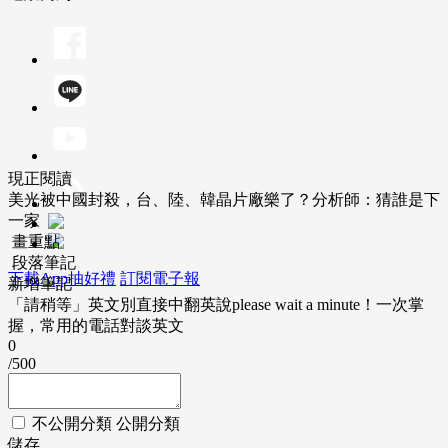
現正閱讀
美光被中國封殺，台、陸、韓晶片廠樂了？分析師：猜誰是下
一家
畫重點
段落筆記
下載App抽好禮
訂閱電子報
新增筆記
「請稍等」英文別直接中翻英說please wait a minute！一次掌
握，常用的電話對談英文
0
/500
不公開分類
公開分類
儲存