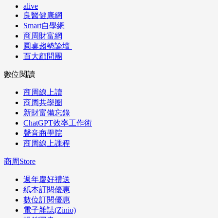
alive
良醫健康網
Smart自學網
商周財富網
圓桌趨勢論壇
百大顧問團
數位閱讀
商周線上讀
商周共學圈
新財富備忘錄
ChatGPT效率工作術
聲音商學院
商周線上課程
商周Store
週年慶好禮送
紙本訂閱優惠
數位訂閱優惠
電子雜誌(Zinio)