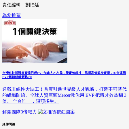
責任編輯：劉怡廷
為您推薦
台灣科技與醫療產業已經EVP加速人才布局，看豪勉科技、風澤高管親身實證，如何運用
EVP解鎖組織新戰力!
迎戰非線性大缺工！首度引進世界級人才戰略，打造不可替代
的組織防線。全球人資巨頭Mercer教你用 EVP 把留才效益翻 3
倍。 全台唯一，限額招生。
解鎖團隊3倍戰力
延伸閱讀