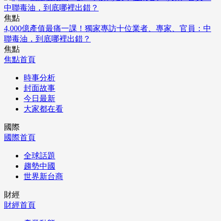
焦點
4,000億產值最痛一課！獨家專訪十位業者、專家、官員：中
聯毒油，到底哪裡出錯？
焦點
焦點首頁
時事分析
封面故事
今日最新
大家都在看
國際
國際首頁
全球話題
趨勢中國
世界新台商
財經
財經首頁