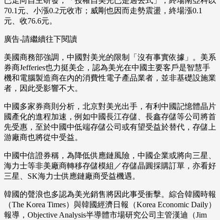
已走向自主研發，「授權自美光已是過去式」，終場南亞科以
70.1元、小漲0.2元收市；威剛也因而走勢震盪，終場漲0.1
元、收76.6元。
廣告-請繼續往下閱讀
美國商務部強調，中國對美光的限制「沒有事實依據」。美系
券商Jefferies也力挺美企，認為美光在中國主要客戶是智慧手
機和電腦製造商在內的消費性電子產品業者，並非基礎設施業
者，因此受影響不大。
中國多家券商則分析，北京對美光出手，有利中國記憶體晶片
國產化的進程加速，例如中國長江存儲、長鑫存儲等公司將首
先受惠，至於中國中低端存儲公司或有望受益於替代，存儲上
游廠商也將從中受益。
中國中信證券稱，為降低供應鏈風險，中國企業或將向三星、
海力士等非美廠商轉移存儲模組／存儲晶圓採購訂單，亦看好
三星、SK海力士供應鏈廠商受益機遇。
韓國的聲浪也多認為美光銷售將因此事受衝擊。綜合韓國時報
（The Korea Times）與韓國經濟日報（Korea Economic Daily）
報導，Objective Analysis半導體市場研究公司主管漢迪（Jim