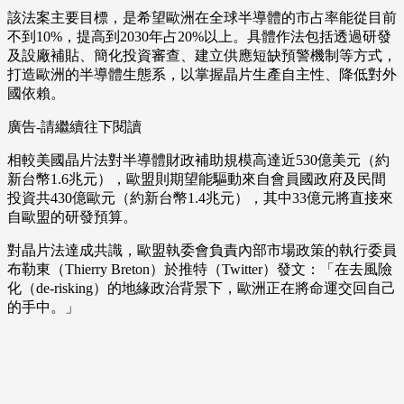
該法案主要目標，是希望歐洲在全球半導體的市占率能從目前
不到10%，提高到2030年占20%以上。具體作法包括透過研發
及設廠補貼、簡化投資審查、建立供應短缺預警機制等方式，
打造歐洲的半導體生態系，以掌握晶片生產自主性、降低對外
國依賴。
廣告-請繼續往下閱讀
相較美國晶片法對半導體財政補助規模高達近530億美元（約
新台幣1.6兆元），歐盟則期望能驅動來自會員國政府及民間
投資共430億歐元（約新台幣1.4兆元），其中33億元將直接來
自歐盟的研發預算。
對晶片法達成共識，歐盟執委會負責內部市場政策的執行委員
布勒東（Thierry Breton）於推特（Twitter）發文：「在去風險
化（de-risking）的地緣政治背景下，歐洲正在將命運交回自己
的手中。」