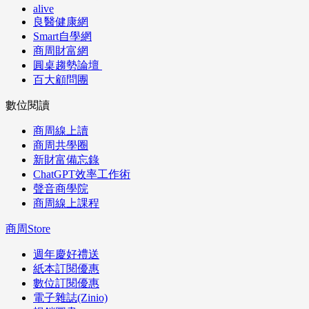
alive
良醫健康網
Smart自學網
商周財富網
圓桌趨勢論壇
百大顧問團
數位閱讀
商周線上讀
商周共學圈
新財富備忘錄
ChatGPT效率工作術
聲音商學院
商周線上課程
商周Store
週年慶好禮送
紙本訂閱優惠
數位訂閱優惠
電子雜誌(Zinio)