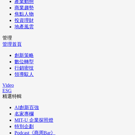
產業動態
商業趨勢
焦點人物
投資理財
地產風雲
管理
管理首頁
創新策略
數位轉型
行銷密技
領導馭人
Video
ESG
精選特輯
AI創新百強
名家專欄
MIT-U 企業探照燈
特別企劃
Podcast《商周Bar》