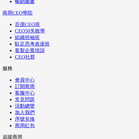
暢銷圖書
商周CEO學院
百億CEO班
CEO50失敗學
組織領袖班
駐足思考表達班
客製企業培訓
CEO社群
服務
會員中心
訂閱商周
客服中心
常見問題
活動總覽
加入我們
序號兌換
商周紅包
追蹤商周