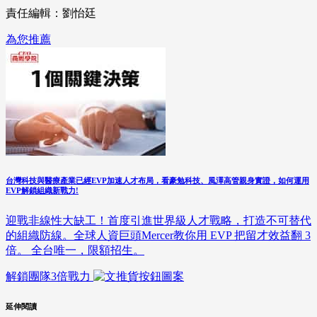
責任編輯：劉怡廷
為您推薦
台灣科技與醫療產業已經EVP加速人才布局，看豪勉科技、風澤高管親身實證，如何運用
EVP解鎖組織新戰力!
迎戰非線性大缺工！首度引進世界級人才戰略，打造不可替代
的組織防線。全球人資巨頭Mercer教你用 EVP 把留才效益翻 3
倍。 全台唯一，限額招生。
解鎖團隊3倍戰力
延伸閱讀