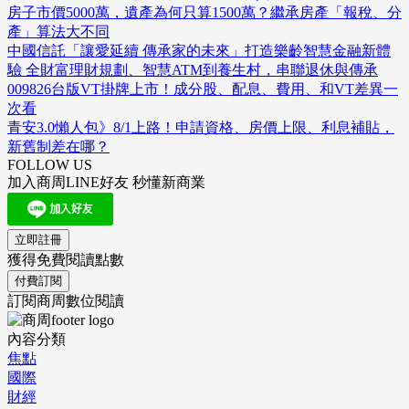
房子市價5000萬，遺產為何只算1500萬？繼承房產「報稅、分
產」算法大不同
中國信託「讓愛延續 傳承家的未來」打造樂齡智慧金融新體
驗 全財富理財規劃、智慧ATM到養生村，串聯退休與傳承
009826台版VT掛牌上市！成分股、配息、費用、和VT差異一
次看
青安3.0懶人包》8/1上路！申請資格、房價上限、利息補貼，
新舊制差在哪？
FOLLOW US
加入商周LINE好友 秒懂新商業
立即註冊
獲得免費閱讀點數
付費訂閱
訂閱商周數位閱讀
內容分類
焦點
國際
財經