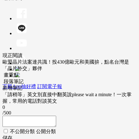
現正閱讀
歐盟晶片法案達共識！投430億歐元和美國拚，點名台灣是
「晶片外交」夥伴
畫重點
段落筆記
下載App抽好禮
訂閱電子報
新增筆記
「請稍等」英文別直接中翻英說please wait a minute！一次掌
握，常用的電話對談英文
0
/500
不公開分類
公開分類
儲存