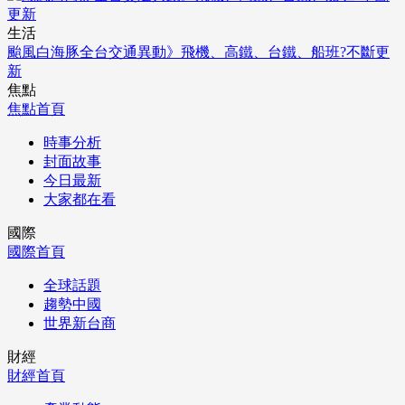
生活
颱風白海豚全台交通異動》飛機、高鐵、台鐵、船班?不斷更
新
焦點
焦點首頁
時事分析
封面故事
今日最新
大家都在看
國際
國際首頁
全球話題
趨勢中國
世界新台商
財經
財經首頁