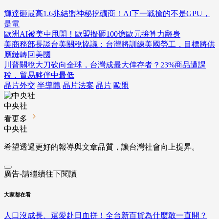
輝達砸最高1.6兆結盟神秘挖礦商！AI下一戰搶的不是GPU，
是電
歐洲AI被美中甩開！歐盟擬砸100億歐元拚算力翻身
美商務部長談台美關稅協議：台灣將訓練美國勞工，目標將供
應鏈轉回美國
川普關稅大刀砍向全球，台灣成最大倖存者？23%商品遭課
稅，貿易夥伴中最低
晶片外交
半導體
晶片法案
晶片
歐盟
中央社
看更多
中央社
希望透過更好的報導與文章品質，讓台灣社會向上提昇。
廣告-請繼續往下閱讀
大家都在看
人口沒成長、還愛赴日血拼！全台新百貨為什麼敢一直開？