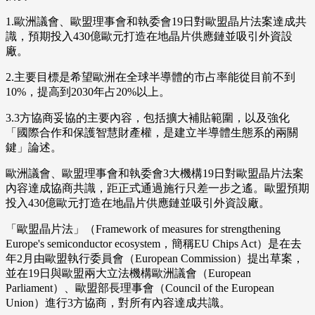
1.歐洲議會、歐盟理事會和執委會19日對歐盟晶片法案達成共
識，預期投入430億歐元打造在地晶片供應鏈並吸引外資設
廠。
2.主要目標是希望歐洲在全球半導體的市占率能從目前不到
10%，提高到2030年占20%以上。
3.3方協商妥協的主要內容，包括擴大補貼範圍，以及強化
「國際合作和保護智慧財產權，是建立半導體生態系的兩關
鍵」論述。
歐洲議會、歐盟理事會和執委會3大機構19日對歐盟晶片法案
內容達成協商共識，距正式通過施行只差一步之遙。歐盟預期
投入430億歐元打造在地晶片供應鏈並吸引外資設廠。
「歐盟晶片法」（Framework of measures for strengthening
Europe's semiconductor ecosystem，簡稱EU Chips Act）是在去
年2月由歐盟執行委員會（European Commission）提出草案，
並在19日與歐盟兩大立法機構歐洲議會（European
Parliament）、歐盟部長理事會（Council of the European
Union）進行3方協商，對所有內容達成共識。