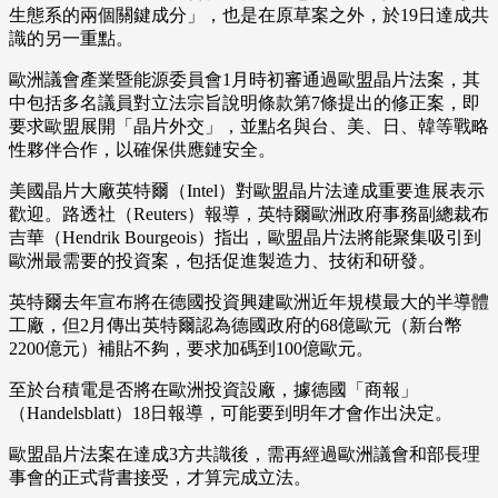
生態系的兩個關鍵成分」，也是在原草案之外，於19日達成共
識的另一重點。
歐洲議會產業暨能源委員會1月時初審通過歐盟晶片法案，其
中包括多名議員對立法宗旨說明條款第7條提出的修正案，即
要求歐盟展開「晶片外交」，並點名與台、美、日、韓等戰略
性夥伴合作，以確保供應鏈安全。
美國晶片大廠英特爾（Intel）對歐盟晶片法達成重要進展表示
歡迎。路透社（Reuters）報導，英特爾歐洲政府事務副總裁布
吉華（Hendrik Bourgeois）指出，歐盟晶片法將能聚集吸引到
歐洲最需要的投資案，包括促進製造力、技術和研發。
英特爾去年宣布將在德國投資興建歐洲近年規模最大的半導體
工廠，但2月傳出英特爾認為德國政府的68億歐元（新台幣
2200億元）補貼不夠，要求加碼到100億歐元。
至於台積電是否將在歐洲投資設廠，據德國「商報」
（Handelsblatt）18日報導，可能要到明年才會作出決定。
歐盟晶片法案在達成3方共識後，需再經過歐洲議會和部長理
事會的正式背書接受，才算完成立法。