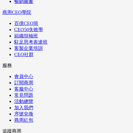
暢銷圖書
商周CEO學院
百億CEO班
CEO50失敗學
組織領袖班
駐足思考表達班
客製企業培訓
CEO社群
服務
會員中心
訂閱商周
客服中心
常見問題
活動總覽
加入我們
序號兌換
商周紅包
追蹤商周