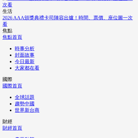
生活
2026 AAA頒獎典禮卡司陣容出爐！時間、票價、座位圖一次
看
焦點
焦點首頁
時事分析
封面故事
今日最新
大家都在看
國際
國際首頁
全球話題
趨勢中國
世界新台商
財經
財經首頁