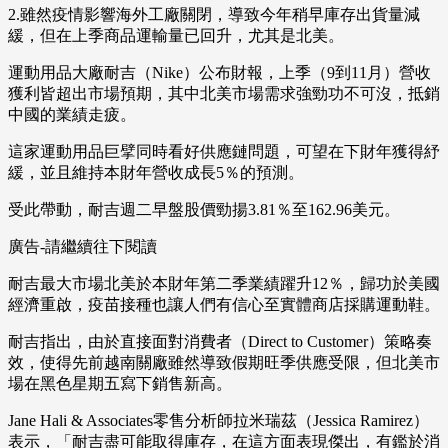
2.雖然疫情影響海外工廠關閉，導致今年稍早庫存出貨量減
緩，但在上季商品運輸量已回升，尤其是北美。
運動用品大廠耐吉（Nike）公布財報，上季（9到11月）營收
獲利皆超出市場預期，其中北美市場需求強勁功不可沒，抵銷
中國的業績走疲。
這家運動用品巨擘同時看好供應鏈問題，可望在下財年獲得紓
緩，並且維持本財年營收成長5％的預測。
受此帶動，耐吉週二早盤股價勁揚3.81％至162.96美元。
廣告-請繼續往下閱讀
耐吉最大市場北美於本財年第二季業績躍升12％，歸功於美國
經濟重啟，疫苗接種也讓人們有信心至實體商店採購運動鞋。
耐吉指出，由於直接面對消費者（Direct to Customer）策略奏
效，使得先前越南關廠雖然導致假期旺季供應受限，但北美市
場在黑色星期五寫下銷售新高。
Jane Hali & Associates零售分析師拉米瑞茲（Jessica Ramirez）
表示，「耐吉盡可能取得庫存，在這方面表現傑出，有鑑於消