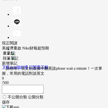
現正閱讀
美經濟重啟 Nike財報超預期
畫重點
段落筆記
新增筆記
下載App抽好禮
訂閱電子報
「請稍等」英文別直接中翻英說please wait a minute！一次掌
握，常用的電話對談英文
0
/500
不公開分類
公開分類
儲存