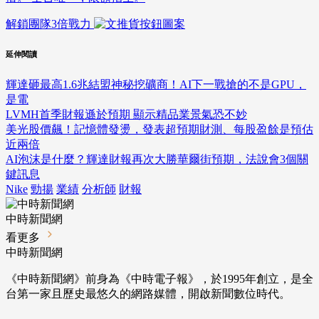
解鎖團隊3倍戰力
延伸閱讀
輝達砸最高1.6兆結盟神秘挖礦商！AI下一戰搶的不是GPU，
是電
LVMH首季財報遜於預期 顯示精品業景氣恐不妙
美光股價飆！記憶體發燙，發表超預期財測、每股盈餘是預估
近兩倍
AI泡沫是什麼？輝達財報再次大勝華爾街預期，法說會3個關
鍵訊息
Nike
勁揚
業績
分析師
財報
中時新聞網
看更多
中時新聞網
《中時新聞網》前身為《中時電子報》，於1995年創立，是全
台第一家且歷史最悠久的網路媒體，開啟新聞數位時代。