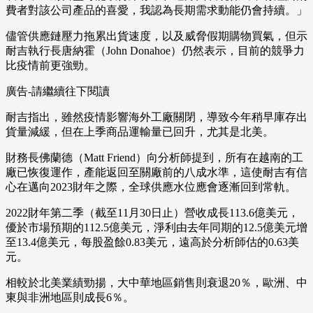
費者對該公司產品的喜愛，我認為長期需求動能仍會持續。」
儘管供應鏈壓力拖累出貨速度，以及威脅假期購物買氣，但示
耐吉執行長唐納霍（John Donahoe）仍然表示，目前的競爭力
比疫情前更強勁。
廣告-請繼續往下閱讀
耐吉指出，雖然疫情影響海外工廠關閉，導致今年稍早庫存出
貨量減緩，但在上季商品運輸量已回升，尤其是北美。
財務長佛蘭德（Matt Friend）向分析師提到，所有在越南的工
廠已恢復運作，產能返回至關廠前的八成水準，這使耐吉有信
心在邁向2023財年之際，全球供應水位應會逐漸回到常軌。
2022財年第二季（截至11月30日止）營收成長113.6億美元，
優於市場預期的112.5億美元，淨利由去年同期的12.5億美元增
至13.4億美元，每股盈餘0.83美元，遠高於分析師估的0.63美
元。
相較於北美業績勁揚，大中華地區銷售則衰退20％，歐洲、中
東與非洲地區則成長6％。