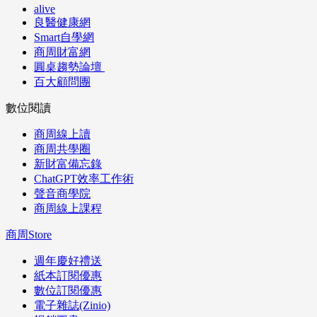
alive
良醫健康網
Smart自學網
商周財富網
圓桌趨勢論壇
百大顧問團
數位閱讀
商周線上讀
商周共學圈
新財富備忘錄
ChatGPT效率工作術
聲音商學院
商周線上課程
商周Store
週年慶好禮送
紙本訂閱優惠
數位訂閱優惠
電子雜誌(Zinio)