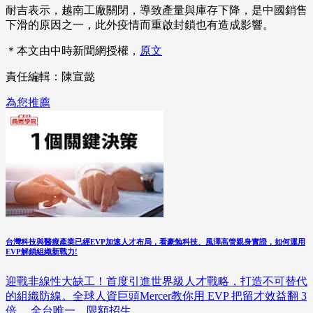
耐吉表示，越南工廠關閉，導致產量與庫存下降，是中國銷售
下滑的原因之一，此外疫情而重啟封鎖也有造成影響。
＊本文由中時新聞網授權，
原文
責任編輯：陳宣懿
為您推薦
台灣科技與醫療產業已經EVP加速人才布局，看豪勉科技、風澤高管親身實證，如何運用
EVP解鎖組織新戰力!
迎戰非線性大缺工！首度引進世界級人才戰略，打造不可替代
的組織防線。全球人資巨頭Mercer教你用 EVP 把留才效益翻 3
倍。 全台唯一，限額招生。