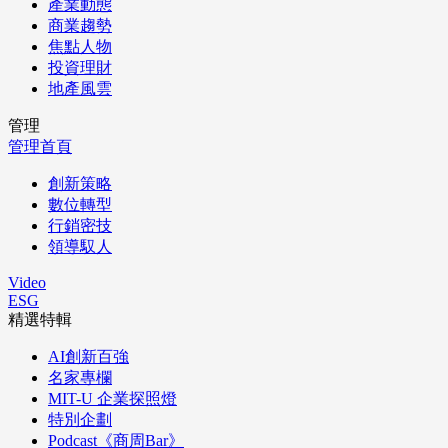
產業動態
商業趨勢
焦點人物
投資理財
地產風雲
管理
管理首頁
創新策略
數位轉型
行銷密技
領導馭人
Video
ESG
精選特輯
AI創新百強
名家專欄
MIT-U 企業探照燈
特別企劃
Podcast《商周Bar》