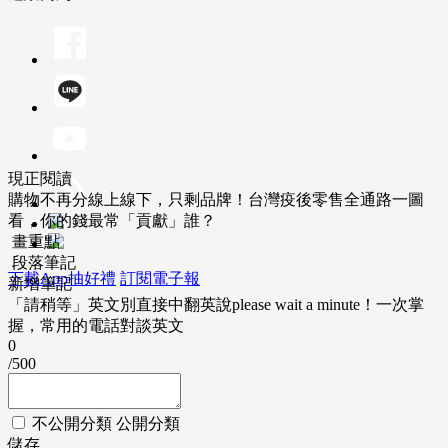
現正閱讀
購物不再分線上線下，只剩品牌！台灣疫後零售全通路一圖
看，你的錢最常「貢獻」誰？
畫重點
段落筆記
下載App抽好禮
訂閱電子報
新增筆記
「請稍等」英文別直接中翻英說please wait a minute！一次掌
握，常用的電話對談英文
0
/500
不公開分類
公開分類
儲存