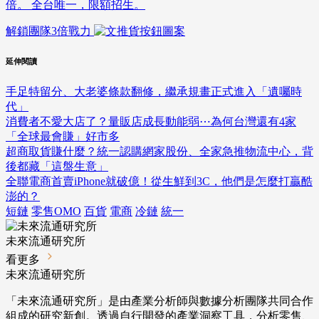
倍。 全台唯一，限額招生。
解鎖團隊3倍戰力
延伸閱讀
手足特留分、大老婆條款翻修，繼承規畫正式進入「遺囑時
代」
消費者不愛大店了？量販店成長動能弱⋯為何台灣還有4家
「全球最會賺」好市多
超商取貨賺什麼？統一認購網家股份、全家急推物流中心，背
後都藏「這盤生意」
全聯電商首賣iPhone就破億！從生鮮到3C，他們是怎麼打贏酷
澎的？
短鏈
零售OMO
百貨
電商
冷鏈
統一
未來流通研究所
看更多
未來流通研究所
「未來流通研究所」是由產業分析師與數據分析團隊共同合作
組成的研究新創。透過自行開發的產業洞察工具，分析零售、