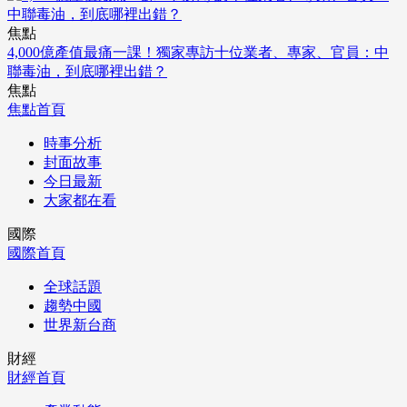
焦點
4,000億產值最痛一課！獨家專訪十位業者、專家、官員：中
聯毒油，到底哪裡出錯？
焦點
焦點首頁
時事分析
封面故事
今日最新
大家都在看
國際
國際首頁
全球話題
趨勢中國
世界新台商
財經
財經首頁