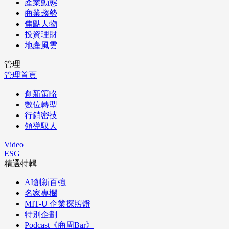
產業動態
商業趨勢
焦點人物
投資理財
地產風雲
管理
管理首頁
創新策略
數位轉型
行銷密技
領導馭人
Video
ESG
精選特輯
AI創新百強
名家專欄
MIT-U 企業探照燈
特別企劃
Podcast《商周Bar》