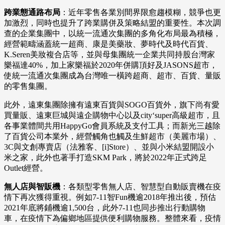
跨業態通路布局
：近年零售各業別間界限愈趨模糊，競爭也更
加激烈，同時也提升了跨業購併及策略結盟的重要性。本次調
查的企業集團中，以統一流通次集團的多角化布局最為積極，
經營範疇涵蓋統一超商、康是美藥妝、夢時代及時代百貨、
K.Seren美妝複合店等，並與母集團統一企業共同持股台灣家
樂福達40%，加上家樂福於2020年併購頂好及JASONS超市，
使統一流通次集團成為台灣唯一橫跨超商、超市、百貨、量販
的零售集團。
此外，遠東集團除擁有遠東百貨與SOGO百貨外，旗下尚有愛
買量販、遠東巨城與遠企購物中心以及city‘super高級超市，且
各事業體間共用HappyGo會員系統及支付工具；而新光三越除
了百貨公司本業外，經營觸角也觸及生鮮超市（美麗市場）、
3C與文創專賣店（法雅客、[i]Store）、並與小米結盟開設小
米之家，此外也著手打造SKM Park，將於2022年正式跨足
Outlet經營。
無人店與智販機
：各類型零售無人店、智慧型自動販賣機在疫
情下再次獲得重視。例如7-11智Fun機逾2018年推出後，預估
2021年底將鋪機逾1,500台，此外7-11也同步推出行動購物
車，在疫情下為偏鄉地區提供便利購物服務。整體來看，疫情