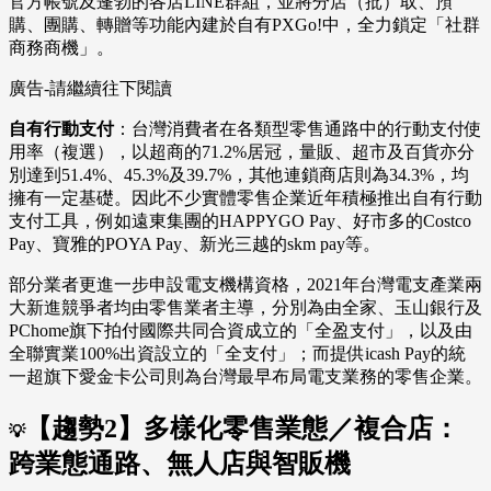
官方帳號及蓬勃的各店LINE群組，並將分店（批）取、預
購、團購、轉贈等功能內建於自有PXGo!中，全力鎖定「社群
商務商機」。
廣告-請繼續往下閱讀
自有行動支付
：台灣消費者在各類型零售通路中的行動支付使
用率（複選），以超商的71.2%居冠，量販、超市及百貨亦分
別達到51.4%、45.3%及39.7%，其他連鎖商店則為34.3%，均
擁有一定基礎。因此不少實體零售企業近年積極推出自有行動
支付工具，例如遠東集團的HAPPYGO Pay、好市多的Costco
Pay、寶雅的POYA Pay、新光三越的skm pay等。
部分業者更進一步申設電支機構資格，2021年台灣電支產業兩
大新進競爭者均由零售業者主導，分別為由全家、玉山銀行及
PChome旗下拍付國際共同合資成立的「全盈支付」，以及由
全聯實業100%出資設立的「全支付」；而提供icash Pay的統
一超旗下愛金卡公司則為台灣最早布局電支業務的零售企業。
【趨勢2】多樣化零售業態／複合店：
💡
跨業態通路、無人店與智販機