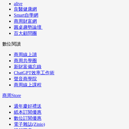
alive
良醫健康網
Smart自學網
商周財富網
圓桌趨勢論壇
百大顧問團
數位閱讀
商周線上讀
商周共學圈
新財富備忘錄
ChatGPT效率工作術
聲音商學院
商周線上課程
商周Store
週年慶好禮送
紙本訂閱優惠
數位訂閱優惠
電子雜誌(Zinio)