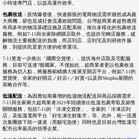
小時達專門店，以提高運作效率。
包裹收送
：疫情爆發後，快速膨脹的電商物流需求雖然成為龐
大商機，卻也造成社會流通效能問題。台灣超商業者趁勢應用
布局多年的物流基礎設施及店配系統，推出多樣化的包裹收送
服務。例如7-11與全家除網購店取外，也提供宅轉店服務，緩
解物流士重複配送的負擔，而店到店、店到宅及到府收件服
務，則提供民眾更方便的收寄選項。
7-11更進一步推出「國際交貨便」，提供海外店取及宅配服
務，目前可送達7個國家。不僅如此，超商業者更以包裹收送
服務為切入點，將服務範疇擴大推展至開店平台，例如7-11的
賣貨便、全家的好開店／好店+／好賣+以及與Shoplus展開的
策略合作等。
低溫配送
：為因應短期暴增的低溫物流配送與商品採購需求，
7-11與全家兩大超商業者2021年陸續推出低溫包裹寄取及銷售
關聯服務，包括7-11的「冷凍交貨便」、全家的「冷凍店到
店」及低溫電商平台「好生凍生鮮集市」等。此外，統一流通
次集團旗下統一速達（黑貓宅急便）同時也是目前台灣低溫宅
配市佔率最高的領導企業。