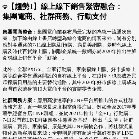
【趨勢1】線上線下銷售緊密融合：
💡
集團電商、社群商務、行動支付
集團電商整合：
集團電商業務布局最完整的為統一流通次集
團，旗下除由線上書店轉型為綜合電商的博客來外，尚有分別
應對各通路的7-11線上購及i預購、康是美網購、夢時代線上
購及時代百貨線上購，關聯企業統一數網亦於2020年推出生鮮
食材線上銷售平台「鮮拾」。
此外，全聯PXGo!、全家行動購、家樂福線上購、好市多線上
購等綜合零售通路開設的自有線上平台，在疫情下也都成為民
眾採購日用品的主要替代通路，其中2020年好市多線上購成為
台灣首家躋身前10大電商平台的實體零售企業。
社群商務方案：
應用高滲透率的LINE平台所推出的各式社群
商務方案，近一年成長速度相當值得注目。例如全家2017年即
著手經營各店LINE群組，並於2021年推出「全+1」行動購；
7-11以門市LINE群組熟客生態圈為基礎，推出「i划算」社群
團購；寶雅、家樂福、康是美與LINE購物合作，將社群流量
轉化為新客增長來源；全聯則是擁有超過千萬好友數的LINE