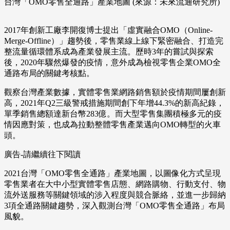
台灣「OMO零售全通路」產業地圖 (來源：未來流通研究所)
2017年創新工廠李開復博士提出「虛實融合OMO（Online-
Merge-Offline）」趨勢後，零售業線上線下緊密融合、打造完
整流量循環體系成為產業發展主流。歷時3年的嘗試與探索
後，2020年驟然爆發的疫情，意外成為檢視零售企業OMO全
通路布局的關鍵考核點。
觀察台灣產業數據，實體零售業網路銷售額於疫情期間屢創新
高，2021年Q2三級警戒措施期間創下年增44.3%的新高紀錄，
單季銷售總額達新台幣283億。而大型零售集團積極多元的疫
情因應對策，也成為拉動整體零售產業邁向OMO轉型的火車
頭。
廣告-請繼續往下閱讀
2021台灣「OMO零售全通路」產業地圖，以圖像化方式呈現
零售業者在大中小型實體零售店態、網路購物、行動支付、物
流外送服務等關鍵領域的涉入程度與競合脈絡，並進一步歸納
3項全通路關鍵趨勢，深入觀測台灣「OMO零售全通路」布局
風貌。