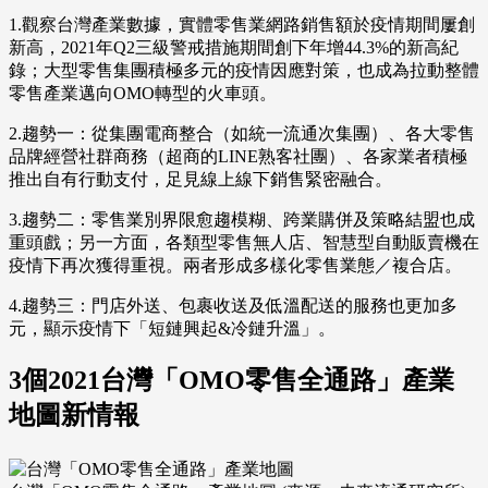
1.觀察台灣產業數據，實體零售業網路銷售額於疫情期間屢創
新高，2021年Q2三級警戒措施期間創下年增44.3%的新高紀
錄；大型零售集團積極多元的疫情因應對策，也成為拉動整體
零售產業邁向OMO轉型的火車頭。
2.趨勢一：從集團電商整合（如統一流通次集團）、各大零售
品牌經營社群商務（超商的LINE熟客社團）、各家業者積極
推出自有行動支付，足見線上線下銷售緊密融合。
3.趨勢二：零售業別界限愈趨模糊、跨業購併及策略結盟也成
重頭戲；另一方面，各類型零售無人店、智慧型自動販賣機在
疫情下再次獲得重視。兩者形成多樣化零售業態／複合店。
4.趨勢三：門店外送、包裹收送及低溫配送的服務也更加多
元，顯示疫情下「短鏈興起&冷鏈升溫」。
3個2021台灣「OMO零售全通路」產業
地圖新情報