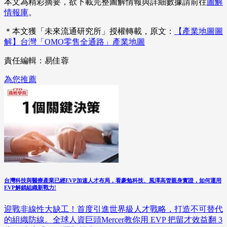
本文為精彩摘要，欲下載完整圖解情報與詳細數據請前往
圖解
情報庫
。
＊本文獲「未來流通研究所」授權轉載，原文：
【產業地圖圖
解】台灣「OMO零售全通路」產業地圖
責任編輯：易佳蓉
為您推薦
台灣科技與醫療產業已經EVP加速人才布局，看豪勉科技、風澤高管親身實證，如何運用
EVP解鎖組織新戰力!
迎戰非線性大缺工！首度引進世界級人才戰略，打造不可替代
的組織防線。全球人資巨頭Mercer教你用 EVP 把留才效益翻 3