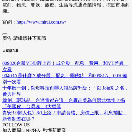
電商、物流、餐飲、旅遊、生活等流通產業情報，挖掘市場商
機。
官網：
https://www.mirai.com.tw/
廣告-請繼續往下閱讀
大家都在看
009826台版VT掛牌上市！成分股、配息、費用、和VT差異一
次看
00403A是什麼？成分股、配息、優缺點，和00981A、0050差
別一次看
十年磨一劍，哲煜科技創辦人談品牌升級：「以 JoinX 之名，
參與世界」
緯創、環球晶、台達電都在這！台廠赴美為何選北德州？揭
「美國皮、台灣魂」3大盤算
青安3.0懶人包》8/1上路！申請資格、房價上限、利息補貼，
新舊制差在哪？
FOLLOW US
加入商周LINE好友 秒懂新商業