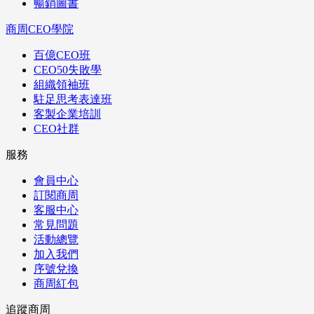
暢銷圖書
商周CEO學院
百億CEO班
CEO50失敗學
組織領袖班
駐足思考表達班
客製企業培訓
CEO社群
服務
會員中心
訂閱商周
客服中心
常見問題
活動總覽
加入我們
序號兌換
商周紅包
追蹤商周