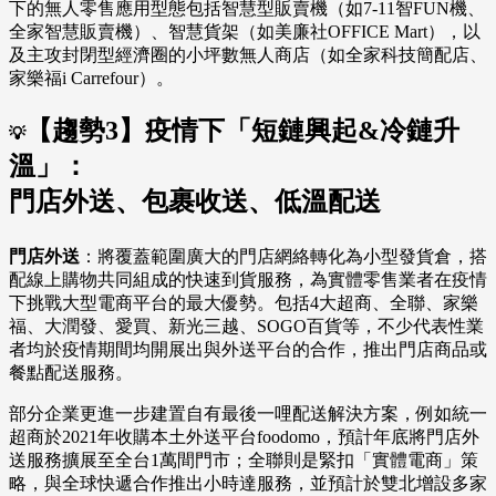
下的無人零售應用型態包括智慧型販賣機（如7-11智FUN機、
全家智慧販賣機）、智慧貨架（如美廉社OFFICE Mart），以
及主攻封閉型經濟圈的小坪數無人商店（如全家科技簡配店、
家樂福i Carrefour）。
【趨勢3】疫情下「短鏈興起&冷鏈升
💡
溫」：
門店外送、包裹收送、低溫配送
門店外送
：將覆蓋範圍廣大的門店網絡轉化為小型發貨倉，搭
配線上購物共同組成的快速到貨服務，為實體零售業者在疫情
下挑戰大型電商平台的最大優勢。包括4大超商、全聯、家樂
福、大潤發、愛買、新光三越、SOGO百貨等，不少代表性業
者均於疫情期間均開展出與外送平台的合作，推出門店商品或
餐點配送服務。
部分企業更進一步建置自有最後一哩配送解決方案，例如統一
超商於2021年收購本土外送平台foodomo，預計年底將門店外
送服務擴展至全台1萬間門市；全聯則是緊扣「實體電商」策
略，與全球快遞合作推出小時達服務，並預計於雙北增設多家