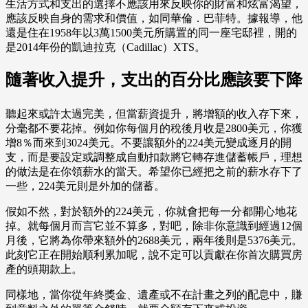
生活方式和支出的選擇不應該用來反映你的財富和炫富渴望，
應該反映自身的需求和價值，如同華倫．巴菲特。據報導，他
還是住在1958年以3萬1500美元所購置的同一座宅邸裡，開的
是2014年份的凱迪拉克（Cadillac）XTS。
隨著收入提升，支出的百分比應該要下降
聽起來或許太過完美，但當薪資提升，將增額的收入存下來，
分毫都不要花掉。例如你每個月的稅後月收是2800美元，你獲
增8％而來到3024美元。不要讓額外的224美元變成逐月的開
支，而是要設定或調整成自動扣款將它轉存進儲蓄帳戶，理想
的做法是在你領薪水的當天。希望你已經把之前的薪水存下了
一些，224美元則是外加的儲蓄。
假如不然，對於額外的224美元，你就會把每一分都開心地花
掉。就每個月而言它並不算多，對吧，除非你意識到經過12個
月後，它將為你帶來額外的2688美元，兩年後則是5376美元。
此刻它正在開始順利累加呢，說不定可以貢獻在你首次購買房
產的頭期款上。
同樣地，當你從年終獎金、遺產或不在計畫之列的配息中，賺