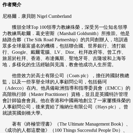
作者簡介
尼格爾．康貝朗 Nigel Cumberland
獲頒全球Top 100領導力教練殊榮，深受另一位知名領導
力教練馬歇爾．葛史密斯（Marshall Goldsmith）所推崇。他是
絲路合夥（The Silk Road Partnership）的共同創辦人，培訓過
眾多全球最富盛名的機構，包括聯合國、世界銀行、渣打銀
行、Google、戴爾電腦、LV、Dior、杜拜政府等。曾工作、
旅居於杜拜、香港、布達佩斯、聖地牙哥、吉隆坡和上海等
地，多樣化的生活經驗與見識，教會他成功人生所需。
他曾效力於高士有限公司（Coats plc），擔任跨國財務總
監，以及一些享譽全球的人事顧問公司，包括藝珂
（Adecco）在內。他具備歐洲指導和指導委員會（EMCC）的
高階執行師（Master Practitioner）資格，並且是英國特許管理
會計師協會會員。他在香港和中國兩地創立了一家屢獲殊榮的
人事顧問公司，後來賣給了瀚納仕有限公司（Hays plc）。曾
就讀英國劍橋大學。
著有《終極管理書》（The Ultimate Management Book）、
《成功的人都這麼做》（100 Things Successful People Do）、