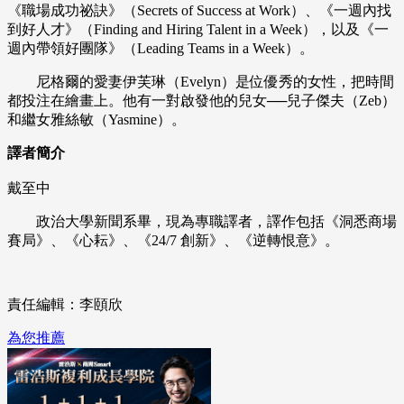
《職場成功祕訣》（Secrets of Success at Work）、《一週內找
到好人才》（Finding and Hiring Talent in a Week），以及《一
週內帶領好團隊》（Leading Teams in a Week）。
尼格爾的愛妻伊芙琳（Evelyn）是位優秀的女性，把時間
都投注在繪畫上。他有一對啟發他的兒女──兒子傑夫（Zeb）
和繼女雅絲敏（Yasmine）。
譯者簡介
戴至中
政治大學新聞系畢，現為專職譯者，譯作包括《洞悉商場
賽局》、《心耘》、《24/7 創新》、《逆轉恨意》。
責任編輯：李頤欣
為您推薦