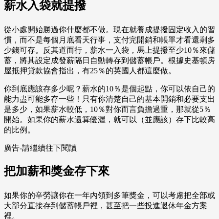
薪水入袋就提撥
從小處開始勝過你什麼都不做。現在就養成提撥固定收入的習
慣，而不是每個月底看天行事，支付完開銷和帳單才看還剩多
少錢可存。反其道而行，薪水一入袋，馬上提撥至少10％來儲
蓄，將其設定成發薪隔日自動轉存到儲蓄帳戶。根據史基頓房
屋抵押貸款協會指出，有25％的英國人都這麼做。
你到底應該存多少呢？薪水的10％是個起點，你可以依自己的
能力盡可能多存一些！只有你清楚自己的基本開銷和必要支出
是多少，如果薪水較低，10％對你而言負擔過重，那就從5％
開始。如果你的薪水還算優渥，就可以（並應該）存下比較高
的比例。
廣告-請繼續往下閱讀
把加薪和獎金存下來
如果你的辛勞讓你在一年內領到多筆獎金，可以考慮把全部或
大部分直接存到儲蓄帳戶裡，甚至把一些投進退休年金方案
裡。