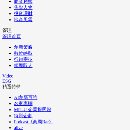
商業趨勢
焦點人物
投資理財
地產風雲
管理
管理首頁
創新策略
數位轉型
行銷密技
領導馭人
Video
ESG
精選特輯
AI創新百強
名家專欄
MIT-U 企業探照燈
特別企劃
Podcast《商周Bar》
alive