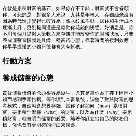
存款是累積財富的基石。如果你存不了錢，財富就不會眷顧
你。可悲的是，對很多人來說，尤其是年輕人，存錢絲毫沒有
因為時代進步變得比較容易；薪水紋風不動，居住和生活成本
逐漸上升，更別提周遭盡是煽動你花錢的誘惑。好消息是。你
不用每個月提撥大筆收入來存錢才能改變你的財務狀況，只要
養成儲蓄習慣就是具備一種富裕心態，靠著時間的複利效應，
你早早提撥的小錢日後都會大有斬獲。
行動方案
養成儲蓄的心態
質疑儲蓄價值的念頭很容易滋生，尤其是當你為了存下區區小
錢而感到手頭拮据。等你讀到本書最後，調整了對於財富的思
考模式，自然就會想要存錢。當你了解如何（how）累積財
富、要累積什麼樣（what）的財富，以及為什麼（why）要累
積財富，就會明白儲蓄的必要。隨著你訂立出自己的財務目
標，你也會有更明確的理由來儲蓄。