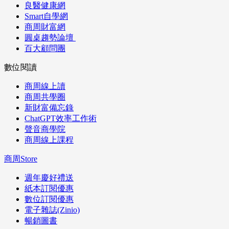
良醫健康網
Smart自學網
商周財富網
圓桌趨勢論壇
百大顧問團
數位閱讀
商周線上讀
商周共學圈
新財富備忘錄
ChatGPT效率工作術
聲音商學院
商周線上課程
商周Store
週年慶好禮送
紙本訂閱優惠
數位訂閱優惠
電子雜誌(Zinio)
暢銷圖書