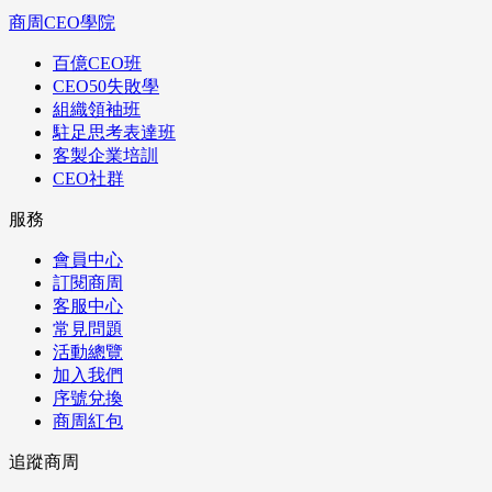
商周CEO學院
百億CEO班
CEO50失敗學
組織領袖班
駐足思考表達班
客製企業培訓
CEO社群
服務
會員中心
訂閱商周
客服中心
常見問題
活動總覽
加入我們
序號兌換
商周紅包
追蹤商周