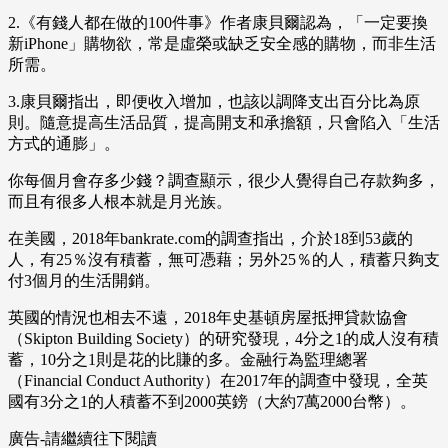
2.《有錢人都在做的100件事》作者康貝爾認為，「一定要換
新iPhone」購物欲，常是虛榮或缺乏安全感的購物，而非生活
所需。
3.康貝爾指出，即便收入增加，也該以調降支出百分比為原
則。隨意提高生活品質，提高開支和承擔額，只會陷入「生活
方式的通膨」。
你每個月會存多少錢？調查顯示，很少人覺得自己存款夠多，
而且有很多人根本就是月光族。
在美國，2018年bankrate.com的調查指出，介於18到53歲的
人，有25％沒有積蓄，無可憑藉；另外25％的人，積蓄只夠支
付3個月的生活開銷。
英國的情況也相去不遠，2018年史基頓房屋抵押貸款協會
（Skipton Building Society）的研究發現，4分之1的成人沒有積
蓄，10分之1則是花的比賺的多。金融行為監理總署
（Financial Conduct Authority）在2017年的調查中發現，全英
國有3分之1的人積蓄不到2000英鎊（大約7萬2000台幣）。
廣告-請繼續往下閱讀