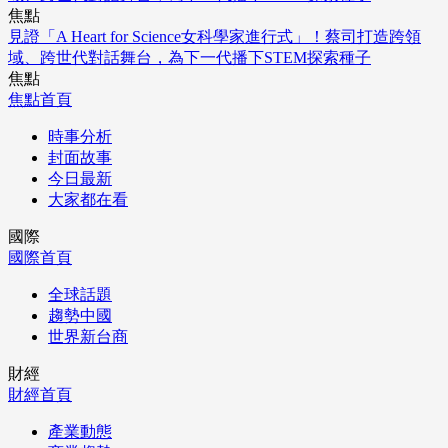
焦點
見證「A Heart for Science女科學家進行式」！蔡司打造跨領
域、跨世代對話舞台，為下一代播下STEM探索種子
焦點
焦點首頁
時事分析
封面故事
今日最新
大家都在看
國際
國際首頁
全球話題
趨勢中國
世界新台商
財經
財經首頁
產業動態