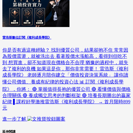
雷浩斯數位訂閱《複利成長學院》
你是否有過這種經驗？ 找到優質公司，結果卻抱不住 常常因
為股價震盪，就被洗出去 看著股價水漲船高，看得到但吃不
到 想買進，卻不知道現在價格合不合理 猶豫的過程中，就失
去了複利的良機 如果這是你，那你非常需要！ 雷浩斯《複利
成長學院》 老師逐月陪你建立「價值投資決策系統」 讓你讀
懂公司價值、養成有紀律的投資心法 📊 訂閱《複利成長學
院》，你將： 🔴 掌握值得長抱的優質公司 🔴 看懂價值與價格
合理關係 🔴 養成獨立思考的判斷框架 🔴 培養長期勝出的贏家
紀律 ▌課程好學激推雷浩斯《複利成長學院》 → 首月限時899
元
進一步了解
延伸閱讀