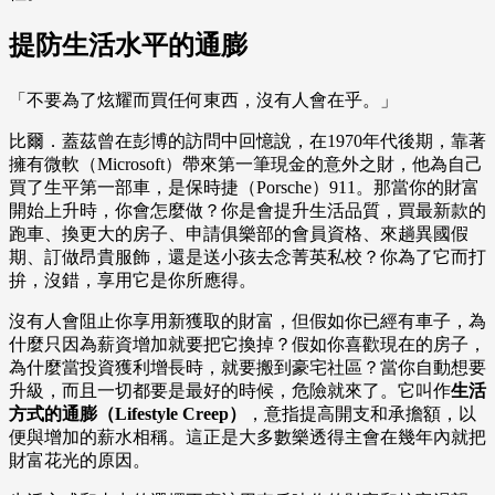
提防生活水平的通膨
「不要為了炫耀而買任何東西，沒有人會在乎。」
比爾．蓋茲曾在彭博的訪問中回憶說，在1970年代後期，靠著
擁有微軟（Microsoft）帶來第一筆現金的意外之財，他為自己
買了生平第一部車，是保時捷（Porsche）911。那當你的財富
開始上升時，你會怎麼做？你是會提升生活品質，買最新款的
跑車、換更大的房子、申請俱樂部的會員資格、來趟異國假
期、訂做昂貴服飾，還是送小孩去念菁英私校？你為了它而打
拚，沒錯，享用它是你所應得。
沒有人會阻止你享用新獲取的財富，但假如你已經有車子，為
什麼只因為薪資增加就要把它換掉？假如你喜歡現在的房子，
為什麼當投資獲利增長時，就要搬到豪宅社區？當你自動想要
升級，而且一切都要是最好的時候，危險就來了。它叫作
生活
方式的通膨（Lifestyle Creep）
，意指提高開支和承擔額，以
便與增加的薪水相稱。這正是大多數樂透得主會在幾年內就把
財富花光的原因。