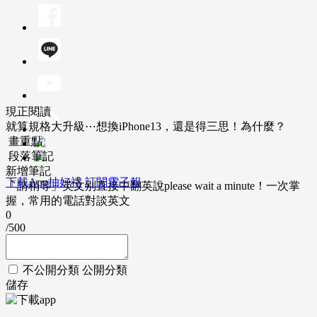
現正閱讀
就算規格大升級⋯想換iPhone13，還是得三思！為什麼？
畫重點
段落筆記
新增筆記
下載App抽好禮
訂閱電子報
「請稍等」英文別直接中翻英說please wait a minute！一次掌
握，常用的電話對談英文
0
/500
不公開分類
公開分類
儲存