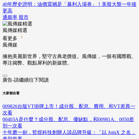
40年歷史證明：油價震撼是「暴利入場券」！美股大盤一年後
更高
通膨率
股市
風傳媒精選
看更多
風傳媒
擁抱美麗新世界，堅守古典老價值。風傳媒，一個有國際觀、
專注揭弊、觀點犀利的新媒體。
廣告-請繼續往下閱讀
大家都在看
009826台版VT掛牌上市！成分股、配息、費用、和VT差異一
次看
00403A是什麼？成分股、配息、優缺點，和00981A、0050差
別一次看
十年磨一劍，哲煜科技創辦人談品牌升級：「以 JoinX 之名，
參與世界」