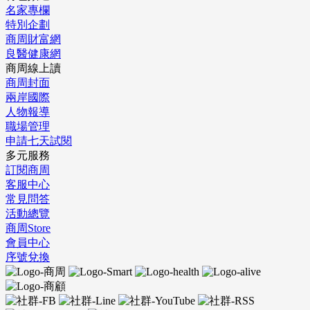
名家專欄
特別企劃
商周財富網
良醫健康網
商周線上讀
商周封面
兩岸國際
人物報導
職場管理
申請七天試閱
多元服務
訂閱商周
客服中心
常見問答
活動總覽
商周Store
會員中心
序號兌換