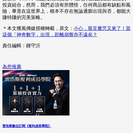
投資組合，然而，我們必須有所體悟，任何商品都有缺點和風
險，畢竟在這世界上，根本不存在無論通膨出現與否，都能大
賺特賺的完美策略。
＊本文獲風傳媒授權轉載，原文：
小心，股災魔咒又來了！當
這個「神奇數字」出現，距離崩盤亦不遠矣？
責任編輯：鍾守沂
為您推薦
雷浩斯數位訂閱《複利成長學院》