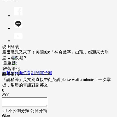
現正閱讀
股災魔咒又來了！美國8次「神奇數字」出現，都迎來大崩
盤，這次呢？
畫重點
段落筆記
下載App抽好禮
訂閱電子報
新增筆記
「請稍等」英文別直接中翻英說please wait a minute！一次掌
握，常用的電話對談英文
0
/500
不公開分類
公開分類
儲存