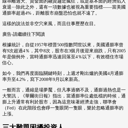
線乖離過大、資金面的融資趨近瘋狂，或是基本面的經濟陷入
衰退⋯除此之外，還有一項數據也被視為重要指標——當美國
通膨率超過4%，距離股市崩盤恐怕也就不遠了。
這樣的說法並非空穴來風，而且往事歷歷在目。
廣告-請繼續往下閱讀
根據統計，自從1957年標普500指數問世以來，美國通膨率曾
有9次超過4％，其中8次，股市在3個月後迎來崩跌，只有2005
年是個例外，當時通膨率迅速回落至4％以下，有效穩住市場
信心。
如今，我們再度面臨關鍵時刻，上週才剛出爐的美國4月通膨
率升至4.2%，寫下2008年9月以來新高。
一般而言，通縮是場夢魘，但凡事過猶不及，通膨過熱也是一
大警訊，《華爾街日報》指出，當通膨率位處低檔的時候，通
膨上升通常有利於股市，因為這意味著經濟走強，聯準會
（Fed）在此階段也會睜一隻眼閉一隻眼，樂於忽略通膨率的
上漲。
三大難題困擾投資人