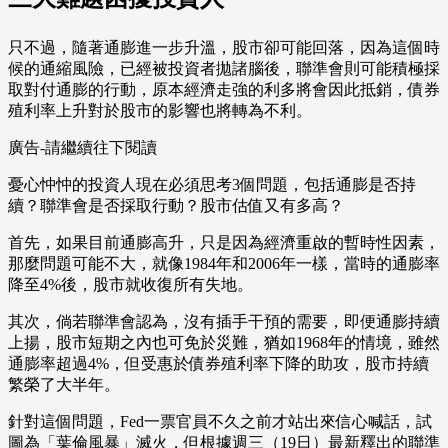
只不過，隨著通膨進一步升溫，股市卻可能回落，因為這個時
候的通縮風險，已經被投資者拋諸腦後，聯準會則可能積極採
取對付通膨的行動，原本經濟走強的利多將會因此抵銷，債券
殖利率上升對於股市的影響也將轉為不利。
廣告-請繼續往下閱讀
憂心忡忡的投資人現在必須思考3個問題，包括通膨是否持
續？聯準會是否採取行動？股市估值又有多高？
首先，如果目前通膨高升，只是因為經濟重啟的暫時性因素，
那麼問題可能不大，就像1984年和2006年一樣，當時的通膨率
降至4%後，股市就收復所有失地。
其次，倘若聯準會認為，沒有插手干預的需要，即便通膨持續
上揚，股市短期之內也可免於災難，猶如1968年的情境，雖然
通膨率超過4%，但受惠於債券殖利率下降的助攻，股市持續
繁榮了大半年。
針對這個問題，Fed一票官員不久之前才站出來信心喊話，試
圖為「葉倫風暴」滅火，但根據週三（19日）最新釋出的聯準