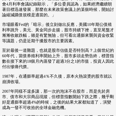
會4月利率會議紀錄顯示，「多位委員認為，如果經濟繼續朝
著目標迅速發展，那麼在未來政策會議上的某個時候，開始討
論縮減購債規模是適當的。」
市場眼看Fed的「暗示」後立刻做出反應，美國10年期公債殖
利率跳升，美元、黃金同步走揚，股市持續下挫，直至尾盤才
漸漸收斂跌幅，雖是有驚無險，但可看出通膨來襲與資金收緊
等議題，仍是近期干擾股市的主要因素。
至於最後一道難題，也就是股市估值是否特別高？上個世紀的
60年代，當債券殖利率開始上升，股市多頭走勢告終，標普指
數在接下來的18個月內蒸發了超過3分之1的市值，投資人因此
付出慘痛代價。
1987年，在通膨率超過4％不久後，原本火熱滾燙的股市就以
崩潰收場。
2007年同樣不遑多讓，那一次的泡沫不在股市，而是先於房
市、債市和大宗商品現蹤，但標普指數開始下跌之際，幾乎剛
好是通膨率超過4%的時候，之後的結果大家都知道了，演變
成為一發不可收拾的全球金融危機。