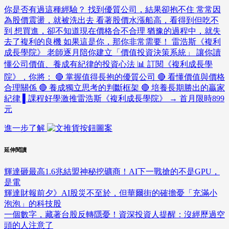
你是否有過這種經驗？ 找到優質公司，結果卻抱不住 常常因
為股價震盪，就被洗出去 看著股價水漲船高，看得到但吃不
到 想買進，卻不知道現在價格合不合理 猶豫的過程中，就失
去了複利的良機 如果這是你，那你非常需要！ 雷浩斯《複利
成長學院》 老師逐月陪你建立「價值投資決策系統」 讓你讀
懂公司價值、養成有紀律的投資心法 📊 訂閱《複利成長學
院》，你將： 🔴 掌握值得長抱的優質公司 🔴 看懂價值與價格
合理關係 🔴 養成獨立思考的判斷框架 🔴 培養長期勝出的贏家
紀律 ▌課程好學激推雷浩斯《複利成長學院》 → 首月限時899
元
進一步了解
延伸閱讀
輝達砸最高1.6兆結盟神秘挖礦商！AI下一戰搶的不是GPU，
是電
輝達財報前夕》AI股災不至於，但華爾街的確擔憂「充滿小
泡泡」的科技股
一個數字，藏著台股反轉隱憂！資深投資人提醒：沒經歷過空
頭的人注意了