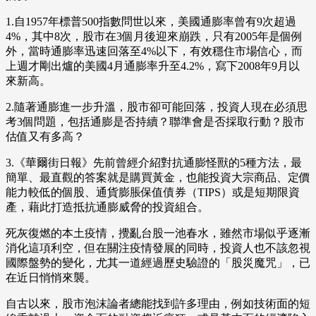
1.自1957年標普500指數問世以來，美國通膨率曾有9次超過
4%，其中8次，股市在3個月後迎來崩跌，只有2005年是個例
外，當時通膨率迅速回落至4%以下，有效穩住市場信心，而
上週才剛出爐的美國4月通膨率升至4.2%，寫下2008年9月以
來新高。
2.隨著通膨進一步升溫，股市卻可能回落，投資人現在必須思
考3個問題，包括通膨是否持續？聯準會是否採取行動？股市
估值又有多高？
3.《華爾街日報》先前曾經介紹對抗通膨怪獸的5種方法，最
簡單、最直觀的答案就是購買黃金，也能投資大宗商品、定價
能力較低的個股、通貨膨脹保值債券（TIPS）或是短期限資
產，藉此打造抵抗通膨威脅的投資組合。
死灰復燃的本土疫情，攪亂台股一池春水，雖然市場似乎逐漸
消化這項利空，但在關注疫情發展的同時，投資人也不該忽視
國際盤勢的變化，尤其一道經過歷史驗證的「股災魔咒」，已
在近日悄悄來襲。
自古以來，股市泡沫論者總能找到許多理由，例如技術面的短