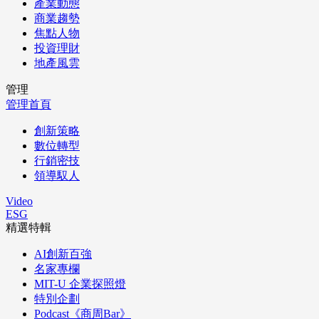
產業動態
商業趨勢
焦點人物
投資理財
地產風雲
管理
管理首頁
創新策略
數位轉型
行銷密技
領導馭人
Video
ESG
精選特輯
AI創新百強
名家專欄
MIT-U 企業探照燈
特別企劃
Podcast《商周Bar》