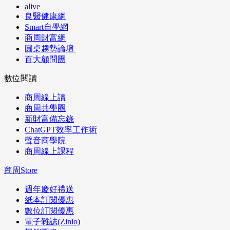
alive
良醫健康網
Smart自學網
商周財富網
圓桌趨勢論壇
百大顧問團
數位閱讀
商周線上讀
商周共學圈
新財富備忘錄
ChatGPT效率工作術
聲音商學院
商周線上課程
商周Store
週年慶好禮送
紙本訂閱優惠
數位訂閱優惠
電子雜誌(Zinio)