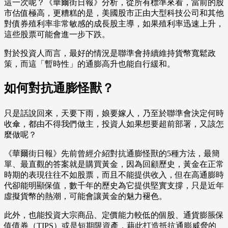
這一次呢？《華爾街日報》分析，從所有標準來看，當前的股
市估值極高，更糟糕的是，美國股市正由大型科技公司和其他
對債券殖利率非常敏感的成長股主導，如果殖利率迅速上升，
這些股票可能會進一步下跌。
對於投資人而言，最好的情況是聯準會持續維持貨幣寬鬆政
策，而這「暫時性」的通膨高升也能自行緩和。
如何對抗通膨怪獸？
只是話說回來，天要下雨，娘要嫁人，乃至於聯準會決定何時
收傘，都由不得我們做主，投資人如果想要超前部署，又該怎
麼做呢？
《華爾街日報》先前曾經介紹對抗通膨怪獸的5種方法，最簡
單、最直觀的答案就是購買黃金，因為回顧歷史，黃金在正常
時期的表現往往不如股票，而且不能提供收入，但在高通膨時
代卻能明顯保值，數千年的歷史為它提供堅實支撐，只是近年
虛擬貨幣的熱潮，可能會讓黃金的魅力褪色。
此外，也能投資大宗商品、定價能力較低的個股、通貨膨脹保
值債券（TIPS）或是短期限資產，藉此打造抵抗通膨威脅的