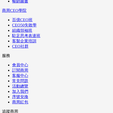
暢銷圖書
商周CEO學院
百億CEO班
CEO50失敗學
組織領袖班
駐足思考表達班
客製企業培訓
CEO社群
服務
會員中心
訂閱商周
客服中心
常見問題
活動總覽
加入我們
序號兌換
商周紅包
追蹤商周