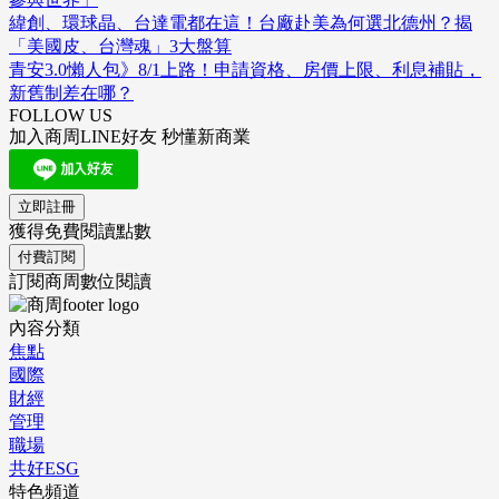
緯創、環球晶、台達電都在這！台廠赴美為何選北德州？揭
「美國皮、台灣魂」3大盤算
青安3.0懶人包》8/1上路！申請資格、房價上限、利息補貼，
新舊制差在哪？
FOLLOW US
加入商周LINE好友 秒懂新商業
立即註冊
獲得免費閱讀點數
付費訂閱
訂閱商周數位閱讀
內容分類
焦點
國際
財經
管理
職場
共好ESG
特色頻道