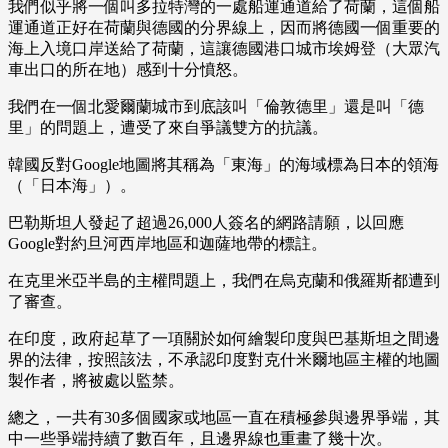
我們似乎將一個叫多拉特灣的一處船運通道給了荷蘭，這個船
運通道正好在荷蘭與德國的分界線上，因而將德國一個重要的
海上入境口岸送給了荷蘭，這讓德國港口城市埃姆登（大眾汽
車出口的所在地）感到十分憤怒。
我們在一個北愛爾蘭城市到底該叫「倫敦德里」還是叫「德
里」的問題上，遭受了來自爭議雙方的抗議。
韓國反對Google地圖將其稱為「東海」的海域標為日本的領海
（「日本海」）。
巴勒斯坦人發起了超過26,000人簽名的網路請願，以回應
Google對約旦河西岸地區和迦薩地帶的標註。
在克里米亞半島的主權問題上，我們在烏克蘭和俄羅斯都遭到
了審查。
在印度，政府起草了一項關於如何繪製印度與巴基斯坦之間邊
界的法律，按照該法，不承認印度對克什米爾地區主權的地圖
製作者，將被處以監禁。
總之，一共有30多個國家或地區一直在積極參與邊界爭端，其
中一些爭端持續了數百年，且邊界線也重畫了幾十次。