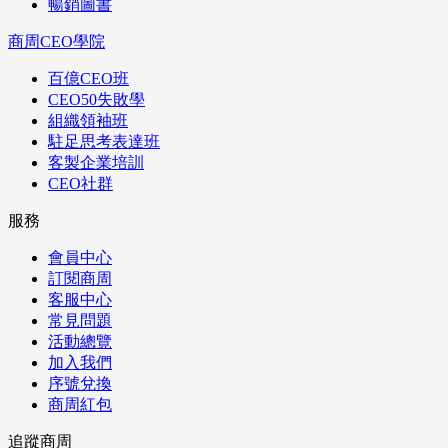
暢銷圖書
商周CEO學院
百億CEO班
CEO50失敗學
組織領袖班
駐足思考表達班
客製企業培訓
CEO社群
服務
會員中心
訂閱商周
客服中心
常見問題
活動總覽
加入我們
序號兌換
商周紅包
追蹤商周