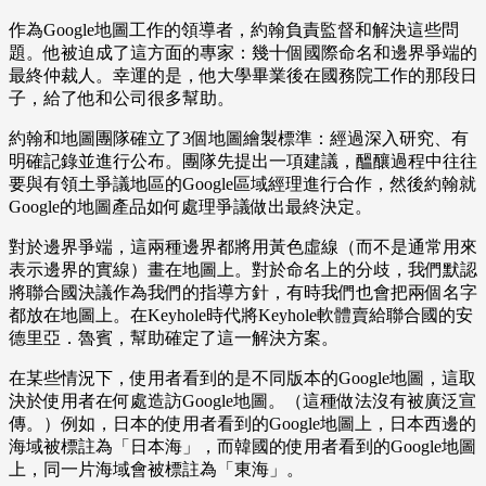
作為Google地圖工作的領導者，約翰負責監督和解決這些問
題。他被迫成了這方面的專家：幾十個國際命名和邊界爭端的
最終仲裁人。幸運的是，他大學畢業後在國務院工作的那段日
子，給了他和公司很多幫助。
約翰和地圖團隊確立了3個地圖繪製標準：經過深入研究、有
明確記錄並進行公布。團隊先提出一項建議，醞釀過程中往往
要與有領土爭議地區的Google區域經理進行合作，然後約翰就
Google的地圖產品如何處理爭議做出最終決定。
對於邊界爭端，這兩種邊界都將用黃色虛線（而不是通常用來
表示邊界的實線）畫在地圖上。對於命名上的分歧，我們默認
將聯合國決議作為我們的指導方針，有時我們也會把兩個名字
都放在地圖上。在Keyhole時代將Keyhole軟體賣給聯合國的安
德里亞．魯賓，幫助確定了這一解決方案。
在某些情況下，使用者看到的是不同版本的Google地圖，這取
決於使用者在何處造訪Google地圖。（這種做法沒有被廣泛宣
傳。）例如，日本的使用者看到的Google地圖上，日本西邊的
海域被標註為「日本海」，而韓國的使用者看到的Google地圖
上，同一片海域會被標註為「東海」。