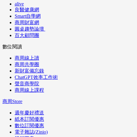
alive
良醫健康網
Smart自學網
商周財富網
圓桌趨勢論壇
百大顧問團
數位閱讀
商周線上讀
商周共學圈
新財富備忘錄
ChatGPT效率工作術
聲音商學院
商周線上課程
商周Store
週年慶好禮送
紙本訂閱優惠
數位訂閱優惠
電子雜誌(Zinio)