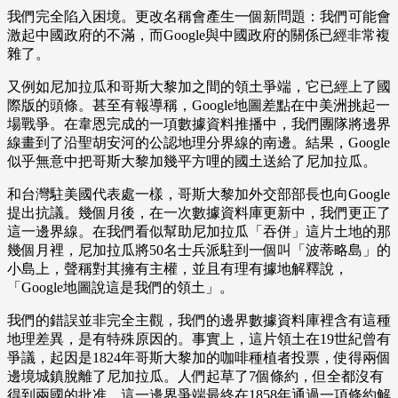
我們完全陷入困境。更改名稱會產生一個新問題：我們可能會
激起中國政府的不滿，而Google與中國政府的關係已經非常複
雜了。
又例如尼加拉瓜和哥斯大黎加之間的領土爭端，它已經上了國
際版的頭條。甚至有報導稱，Google地圖差點在中美洲挑起一
場戰爭。在韋恩完成的一項數據資料推播中，我們團隊將邊界
線畫到了沿聖胡安河的公認地理分界線的南邊。結果，Google
似乎無意中把哥斯大黎加幾平方哩的國土送給了尼加拉瓜。
和台灣駐美國代表處一樣，哥斯大黎加外交部部長也向Google
提出抗議。幾個月後，在一次數據資料庫更新中，我們更正了
這一邊界線。在我們看似幫助尼加拉瓜「吞併」這片土地的那
幾個月裡，尼加拉瓜將50名士兵派駐到一個叫「波蒂略島」的
小島上，聲稱對其擁有主權，並且有理有據地解釋說，
「Google地圖說這是我們的領土」。
我們的錯誤並非完全主觀，我們的邊界數據資料庫裡含有這種
地理差異，是有特殊原因的。事實上，這片領土在19世紀曾有
爭議，起因是1824年哥斯大黎加的咖啡種植者投票，使得兩個
邊境城鎮脫離了尼加拉瓜。人們起草了7個條約，但全都沒有
得到兩國的批准。這一邊界爭端最終在1858年通過一項條約解