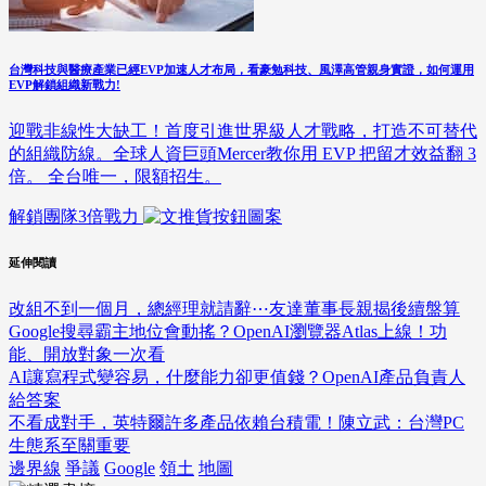
台灣科技與醫療產業已經EVP加速人才布局，看豪勉科技、風澤高管親身實證，如何運用
EVP解鎖組織新戰力!
迎戰非線性大缺工！首度引進世界級人才戰略，打造不可替代
的組織防線。全球人資巨頭Mercer教你用 EVP 把留才效益翻 3
倍。 全台唯一，限額招生。
解鎖團隊3倍戰力
延伸閱讀
改組不到一個月，總經理就請辭⋯友達董事長親揭後續盤算
Google搜尋霸主地位會動搖？OpenAI瀏覽器Atlas上線！功
能、開放對象一次看
AI讓寫程式變容易，什麼能力卻更值錢？OpenAI產品負責人
給答案
不看成對手，英特爾許多產品依賴台積電！陳立武：台灣PC
生態系至關重要
邊界線
爭議
Google
領土
地圖