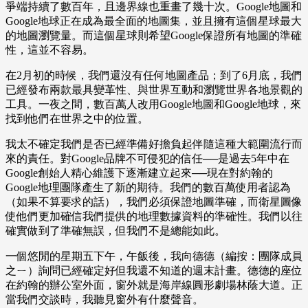
爭端持續了數百年，且邊界線也重畫了幾十次。Google地圖和
Google地球正在成為最全面的地圖集，並且擁有這個星球最大
的地圖瀏覽量。而這個星球則希望Google保證所有地圖的準確
性，這並不容易。
在2月初的時候，我們還沒有任何地圖產品；到了6月底，我們
已經發布兩款最具變革性、與世界互動和瀏覽世界各地景觀的
工具。一夜之間，數百萬人改用Google地圖和Google地球，來
找到他們在世界之中的位置。
我太不確定我們是否已經準備好擔負起伴隨這種大範圍流行而
來的責任。對Google品牌不可侵犯的信任──是過去5年中在
Google創始人精心維護下逐漸建立起來──現在對約翰的
Google地理團隊產生了新的期待。我們的數百萬使用者認為
（如果不算要求的話），我們必須保證地圖準確，而衛星圖像
使他們更加確信我們提供的地理數據資料的準確性。我們以往
確實做到了準確無誤，但我們不是總能如此。
一個悠閒的星期五下午，午飯後，我向德德（編按：團隊成員
之ㄧ）詢問已經確定好但我還不知道的週末計畫。德德的座位
在約翰的辦公室外面，窗外就是海岸線圓形劇場林蔭大道。正
當我們交談時，我聽見窗外有什麼聲音。