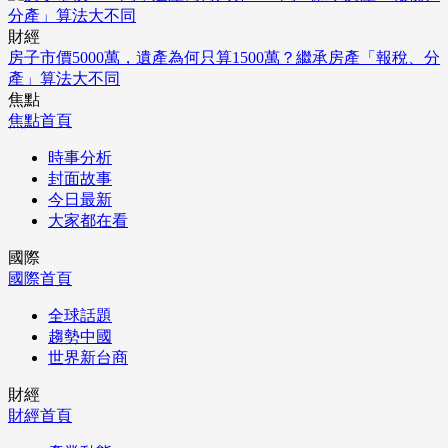
財經
房子市價5000萬，遺產為何只算1500萬？繼承房產「報稅、分
產」算法大不同
焦點
焦點首頁
時事分析
封面故事
今日最新
大家都在看
國際
國際首頁
全球話題
趨勢中國
世界新台商
財經
財經首頁