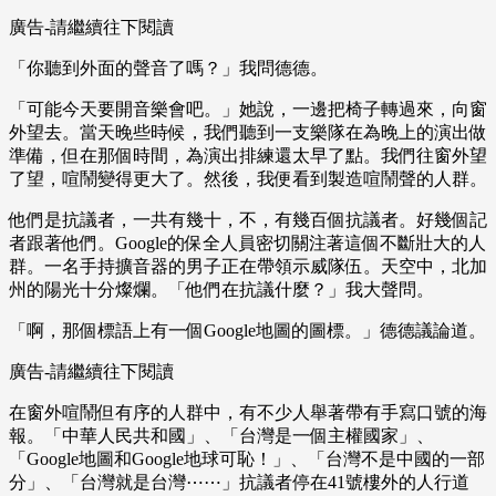
廣告-請繼續往下閱讀
「你聽到外面的聲音了嗎？」我問德德。
「可能今天要開音樂會吧。」她說，一邊把椅子轉過來，向窗
外望去。當天晚些時候，我們聽到一支樂隊在為晚上的演出做
準備，但在那個時間，為演出排練還太早了點。我們往窗外望
了望，喧鬧變得更大了。然後，我便看到製造喧鬧聲的人群。
他們是抗議者，一共有幾十，不，有幾百個抗議者。好幾個記
者跟著他們。Google的保全人員密切關注著這個不斷壯大的人
群。一名手持擴音器的男子正在帶領示威隊伍。天空中，北加
州的陽光十分燦爛。「他們在抗議什麼？」我大聲問。
「啊，那個標語上有一個Google地圖的圖標。」德德議論道。
廣告-請繼續往下閱讀
在窗外喧鬧但有序的人群中，有不少人舉著帶有手寫口號的海
報。「中華人民共和國」、「台灣是一個主權國家」、
「Google地圖和Google地球可恥！」、「台灣不是中國的一部
分」、「台灣就是台灣⋯⋯」抗議者停在41號樓外的人行道