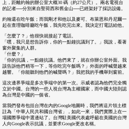
上，距離約翰的辦公室大概30 碼（約27公尺）。兩名電視台
的記者──分別來自聖荷西和舊金山──已經架好了採訪設備。
約翰還在吃午飯；而我剛才和他以及麥可、布萊恩和丹尼爾一
起在查理咖啡廳吃午飯，我先吃完出來。我決定打電話給他。
「怎麼了？」他很快就接起了電話。
「嘿，我只是想告訴你，你的一點鐘抗議到了。」我說，看著
窗外聚集的人群。
「什麼？」
「你的抗議，一點鐘抗議。他們來了，就在你辦公室外面。我
該告訴他們稍等一下，等你吃完午飯嗎？」外面的呼喊聲越來
越響。「你能聽到他們的喊聲嗎？」我把我的手機舉到窗前。
這次邊界爭端是多次爭端中的第一次。示威者認為他們完全獨
立於中國。台灣的一些人視台灣為主權國家，而中國大陸則認
為台灣是中國的一個省。
當我們發布包括台灣在內的Google地圖時，我們將這片領土標
註為「中華人民共和國台灣省」，如此一來，我們實際上在一
場國際爭端中選邊站了。台灣駐美國代表處呼籲在美國的台灣
人向Google表示抗議，並要求Google更改名稱。