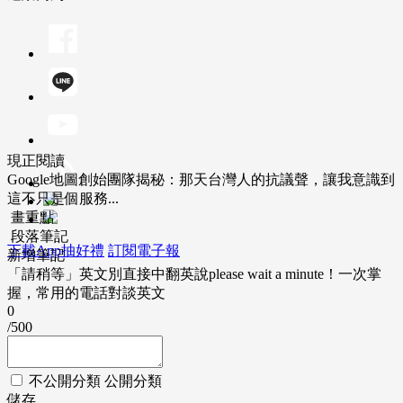
現正閱讀
Google地圖創始團隊揭秘：那天台灣人的抗議聲，讓我意識到
這不只是個服務...
畫重點
段落筆記
下載App抽好禮
訂閱電子報
新增筆記
「請稍等」英文別直接中翻英說please wait a minute！一次掌
握，常用的電話對談英文
0
/500
不公開分類
公開分類
儲存