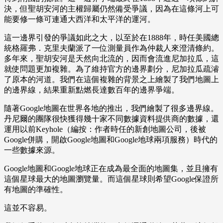
決，但聖胡安河的主權歸屬仍然備受爭議，因為在這條河上可
能要修一條可連通大西洋和太平洋的運河。
這一邊界引發的爭議如此之大，以至於在1888年，時任美國總
統格羅弗．克里夫蘭派了一位測量員作為仲裁人來澄清條約。
多年來，聖胡安河是天然向北流的，因而會流進尼加拉瓜，這
就使問題更加複雜。為了維持官方的邊界劃分，尼加拉瓜疏濬
了原本的河道。我們在這個複雜的背景之上繪製了我們地圖上
的邊界線，結果重新點燃長達數百年的邊界爭端。
隨著Google地圖在世界各地的推出，我們繪製了很多邊界線。
丹尼爾的團隊很快獲得幾十家不同數據資料提供商的數據，還
運用以前Keyhole（編按：作者時任的新創地圖公司，後被
Google併購，開啟Google地圖和Google地球兩項服務）時代的
一些數據來源。
Google地圖和Google地球正在成為最全面的地圖集，並且擁有
這個星球最大的地圖瀏覽量。而這個星球則希望Google保證所
有地圖的準確性。
這並不容易。