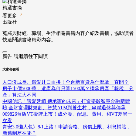
精選書摘
看更多
出版社
蒐羅與財經、職場、生活相關書籍內容介紹及書摘，協助讀者
快速閱讀書籍精彩內容。
廣告-請繼續往下閱讀
大家都在看
人口沒成長、還愛赴日血拼！全台新百貨為什麼敢一直開？
房子市價5000萬，遺產為何只算1500萬？繼承房產「報稅、分
產」算法大不同
中國信託「讓愛延續 傳承家的未來」打造樂齡智慧金融新體
驗 全財富理財規劃、智慧ATM到養生村，串聯退休與傳承
009826台版VT掛牌上市！成分股、配息、費用、和VT差異一
次看
青安3.0懶人包》8/1上路！申請資格、房價上限、利息補貼，
新舊制差在哪？