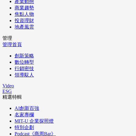
產業動態
商業趨勢
焦點人物
投資理財
地產風雲
管理
管理首頁
創新策略
數位轉型
行銷密技
領導馭人
Video
ESG
精選特輯
AI創新百強
名家專欄
MIT-U 企業探照燈
特別企劃
Podcast《商周Bar》