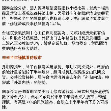
國泰金控分析，國人經濟展望樂觀指數小幅改善，就業市場樂
觀及薪資上漲現況都持續上揚，民眾對今年整體經濟偏樂觀看
待，對未來半年的景氣信心也持續回穩；主計總處也於農曆年
前上修經濟成長率預測值為2.42%。
台經院景氣預測中心主任孫明德認為，民眾對經濟景氣有信
心，與股市站穩萬點、外銷出口去年雙位數成長息息相關，加
上近來軍公教加薪3％，帶動企業加薪、發放獎金，對民間消
費的熱絡有很大助益。
未來半年謹慎看待股市
孫明德指出，除了台積電興建廠房、帶動民間投資外，政府的
前瞻計畫若能於下半年展開，經濟成長動能將能交由民間投
資、公共投資接棒，屆時台灣經濟將由去年的「外熱內溫」轉
變成「外溫內熱」的態勢。
國泰金這份調查期間受美股明顯震盪影響，民眾對風險偏好指
數下降至負2.1，顯示民眾對於未來半年資金投入股市，轉趨
謹慎。有高達39%的民眾認為，台股在未來半年有下跌的可能
性。