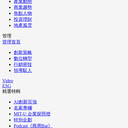
產業動態
商業趨勢
焦點人物
投資理財
地產風雲
管理
管理首頁
創新策略
數位轉型
行銷密技
領導馭人
Video
ESG
精選特輯
AI創新百強
名家專欄
MIT-U 企業探照燈
特別企劃
Podcast《商周Bar》