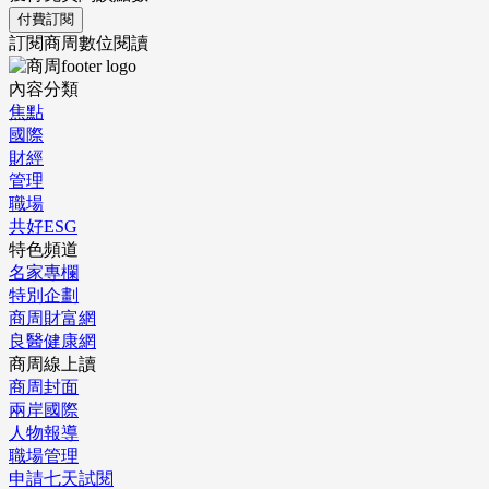
付費訂閱
訂閱商周數位閱讀
內容分類
焦點
國際
財經
管理
職場
共好ESG
特色頻道
名家專欄
特別企劃
商周財富網
良醫健康網
商周線上讀
商周封面
兩岸國際
人物報導
職場管理
申請七天試閱