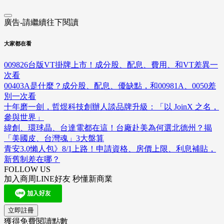
廣告-請繼續往下閱讀
大家都在看
009826台版VT掛牌上市！成分股、配息、費用、和VT差異一
次看
00403A是什麼？成分股、配息、優缺點，和00981A、0050差
別一次看
十年磨一劍，哲煜科技創辦人談品牌升級：「以 JoinX 之名，
參與世界」
緯創、環球晶、台達電都在這！台廠赴美為何選北德州？揭
「美國皮、台灣魂」3大盤算
青安3.0懶人包》8/1上路！申請資格、房價上限、利息補貼，
新舊制差在哪？
FOLLOW US
加入商周LINE好友 秒懂新商業
立即註冊
獲得免費閱讀點數