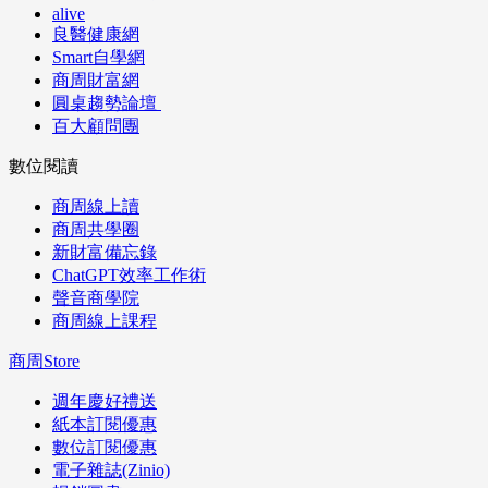
alive
良醫健康網
Smart自學網
商周財富網
圓桌趨勢論壇
百大顧問團
數位閱讀
商周線上讀
商周共學圈
新財富備忘錄
ChatGPT效率工作術
聲音商學院
商周線上課程
商周Store
週年慶好禮送
紙本訂閱優惠
數位訂閱優惠
電子雜誌(Zinio)