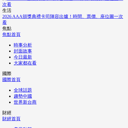
生活
2026 AAA頒獎典禮卡司陣容出爐！時間、票價、座位圖一次
看
焦點
焦點首頁
時事分析
封面故事
今日最新
大家都在看
國際
國際首頁
全球話題
趨勢中國
世界新台商
財經
財經首頁