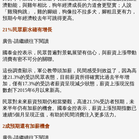
濟動能，與雞年相比，狗年經濟成長的力道會更堅實；人說
「雞飛狗跳」，雞的腳細，狗像拉不拉多犬，腳粗且更有力，
預期今年經濟較去年可跳得更高。
21%民眾薪水確有增長
廣告-請繼續往下閱讀
國泰金控表示，民眾普遍對景氣展望有信心，與薪資上漲帶動
消費有密不可分的關聯。
這份調查顯示，軍公教帶頭加薪，民間感受到效益了，因為高
達21.3%的受訪民眾表態，目前薪資所得確實比過去半年增
加，僅有17.3%的受訪者薪資呈現減少狀態，薪資上漲現況指
數創下2015年6月以來新高。
民眾對未來薪資預期仍相當樂觀，高達21.5%受訪者預期，未
來半年仍有加薪的機會。國泰金控表示，薪資上漲預期指數已
連續5個月呈現正值，有助於民間消費注入更多活力。
2成預期還有加薪機會
廣告-請繼續往下閱讀