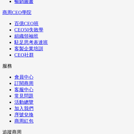
暢銷圖書
商周CEO學院
百億CEO班
CEO50失敗學
組織領袖班
駐足思考表達班
客製企業培訓
CEO社群
服務
會員中心
訂閱商周
客服中心
常見問題
活動總覽
加入我們
序號兌換
商周紅包
追蹤商周