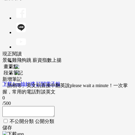
現正閱讀
景氣雞飛狗跳 薪資指數上揚
畫重點
段落筆記
新增筆記
下載App抽好禮
訂閱電子報
「請稍等」英文別直接中翻英說please wait a minute！一次掌
握，常用的電話對談英文
0
/500
不公開分類
公開分類
儲存