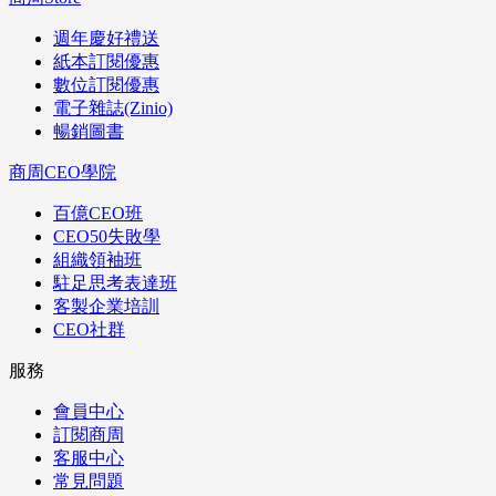
週年慶好禮送
紙本訂閱優惠
數位訂閱優惠
電子雜誌(Zinio)
暢銷圖書
商周CEO學院
百億CEO班
CEO50失敗學
組織領袖班
駐足思考表達班
客製企業培訓
CEO社群
服務
會員中心
訂閱商周
客服中心
常見問題