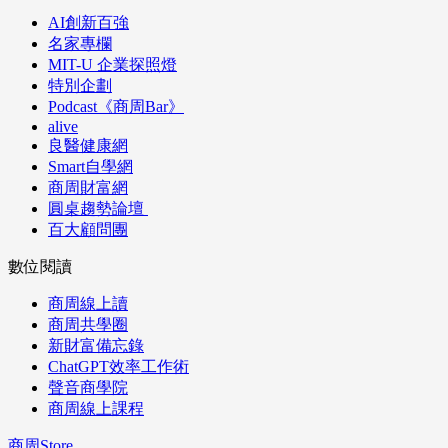
AI創新百強
名家專欄
MIT-U 企業探照燈
特別企劃
Podcast《商周Bar》
alive
良醫健康網
Smart自學網
商周財富網
圓桌趨勢論壇
百大顧問團
數位閱讀
商周線上讀
商周共學圈
新財富備忘錄
ChatGPT效率工作術
聲音商學院
商周線上課程
商周Store