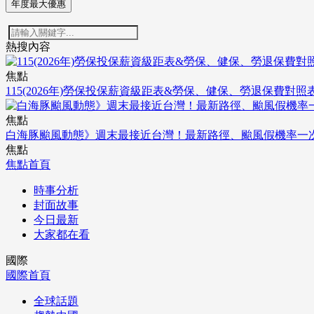
年度最大優惠
熱搜內容
焦點
115(2026年)勞保投保薪資級距表&勞保、健保、勞退保費對照
焦點
白海豚颱風動態》週末最接近台灣！最新路徑、颱風假機率一
焦點
焦點首頁
時事分析
封面故事
今日最新
大家都在看
國際
國際首頁
全球話題