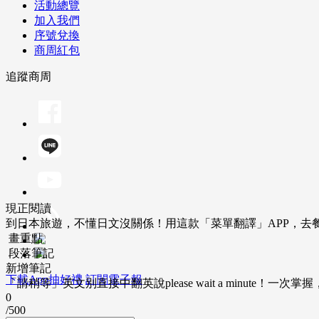
活動總覽
加入我們
序號兌換
商周紅包
追蹤商周
現正閱讀
到日本旅遊，不懂日文沒關係！用這款「菜單翻譯」APP，去
畫重點
段落筆記
新增筆記
下載App抽好禮
訂閱電子報
「請稍等」英文別直接中翻英說please wait a minute！一
0
/500