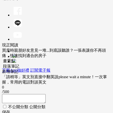
現正閱讀
買房時親朋好友意見一堆...到底該聽誰？一張表讓你不再頭
痛，快速找到適合的房子
畫重點
段落筆記
下載App抽好禮
訂閱電子報
新增筆記
「請稍等」英文別直接中翻英說please wait a minute！一次掌
握，常用的電話對談英文
0
/500
不公開分類
公開分類
儲存