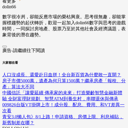
看更多
dolin66
數字很冷冽，卻能反應市場的榮枯興衰。思考很無趣，卻能掌
握標趨勢的起伏轉折，歡迎一起加入dolin66數字與思考的遊戲
時間，一同探討房地產、股票乃至於其他社會及經濟議題，表
象背後的潛在趨勢。
廣告-請繼續往下閱讀
大家都在看
人口沒成長、還愛赴日血拼！全台新百貨為什麼敢一直開？
房子市價5000萬，遺產為何只算1500萬？繼承房產「報稅、分
產」算法大不同
中國信託「讓愛延續 傳承家的未來」打造樂齡智慧金融新體
驗 全財富理財規劃、智慧ATM到養生村，串聯退休與傳承
009826台版VT掛牌上市！成分股、配息、費用、和VT差異一
次看
青安3.0懶人包》8/1上路！申請資格、房價上限、利息補貼，
新舊制差在哪？