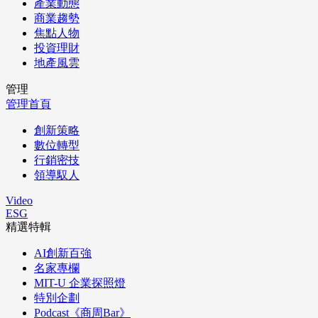
產業動態
商業趨勢
焦點人物
投資理財
地產風雲
管理
管理首頁
創新策略
數位轉型
行銷密技
領導馭人
Video
ESG
精選特輯
AI創新百強
名家專欄
MIT-U 企業探照燈
特別企劃
Podcast《商周Bar》