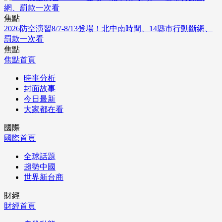
焦點
2026防空演習8/7-8/13登場！北中南時間、14縣市行動斷網、
罰款一次看
焦點
焦點首頁
時事分析
封面故事
今日最新
大家都在看
國際
國際首頁
全球話題
趨勢中國
世界新台商
財經
財經首頁