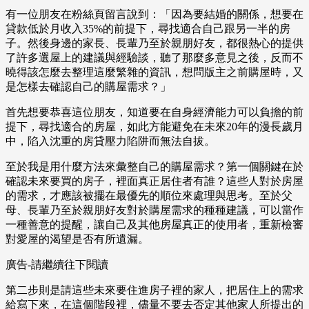
有一位朋友在粉絲頁留言說到：「因為要結婚的關係，想要在
貸款低於月收入35%的前提下，尋找適合自己跟另一半的房
子。然後身邊的家長、長輩乃至於親朋好友，都很熱心的提供
了許多選屋上的建議與經驗談，聽了那麼多意見之後，反而不
曉得該怎麼去整理這麼繁雜的資訊，想問版主之前購屋時，又
是怎樣去確認自己的購屋需求？」
首先想要恭喜這位朋友，知道要在自身經濟能力可以負擔的前
提下，尋找適合的房屋，如此方能避免在未來20年的漫長歲月
中，陷入沈重的房貸壓力陷阱而無法自拔。
至於我是用什麼方法來彙整自己的購屋需求？第一個關鍵在於
確認未來要買的房子，裡面真正居住者有誰？這些人對於房屋
的需求，才應該被擺在最優先的順位來處理與思考。至於父
母、長輩乃至於親朋好友對於購屋需求的種種建議，可以當作
一種善意的提醒，讓自己及其他房屋真正的使用者，重新檢審
對愛屋的渴望是否有所遺漏。
廣告-請繼續往下閱讀
第二步則是請這些未來要住進房子裡的家人，把居住上的需求
給寫下來，在這個階段裡，儘量不要去否定其他家人所提出的