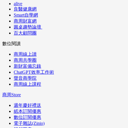
alive
良醫健康網
Smart自學網
商周財富網
圓桌趨勢論壇
百大顧問團
數位閱讀
商周線上讀
商周共學圈
新財富備忘錄
ChatGPT效率工作術
聲音商學院
商周線上課程
商周Store
週年慶好禮送
紙本訂閱優惠
數位訂閱優惠
電子雜誌(Zinio)