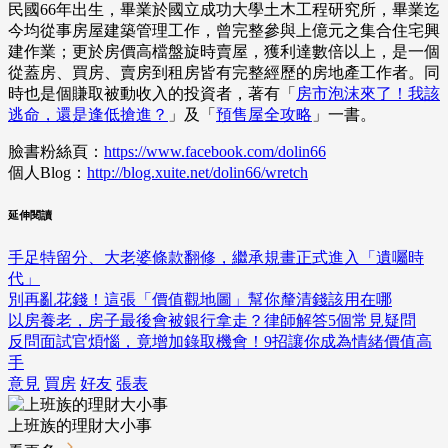
民國66年出生，畢業於國立成功大學土木工程研究所，畢業迄
今均從事房屋建築管理工作，曾完整參與上億元之集合住宅興
建作業；更於房價高檔盤旋時賣屋，獲利達數倍以上，是一個
從蓋房、買房、賣房到租房皆有完整經歷的房地產工作者。同
時也是個賺取被動收入的投資者，著有「
房市泡沫來了！我該
逃命，還是逢低搶進？
」及「
預售屋全攻略
」一書。
臉書粉絲頁：
https://www.facebook.com/dolin66
個人Blog：
http://blog.xuite.net/dolin66/wretch
延伸閱讀
手足特留分、大老婆條款翻修，繼承規畫正式進入「遺囑時
代」
別再亂花錢！這張「價值觀地圖」幫你釐清錢該用在哪
以房養老，房子最後會被銀行拿走？律師解答5個常見疑問
反問面試官煩惱，竟增加錄取機會！9招讓你成為情緒價值高
手
意見
買房
好友
張表
上班族的理財大小事