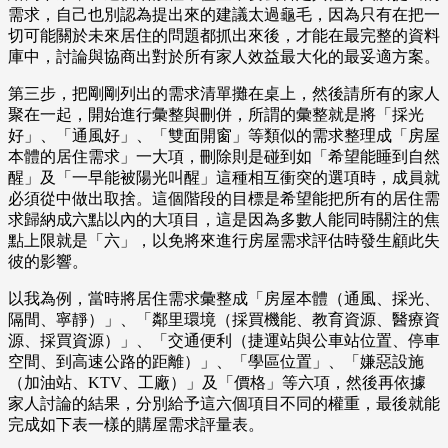
需求，自己也別認為提出來的建議太過龜毛，因為只有在把一
切可能關於未來居住的問題都抓出來後，才能在最完整的資料
庫中，討論與協商出對於所有家人效益最大化的最妥適方案。
第三步，把剛剛列出的需求清單攤在桌上，然後請所有的家人
聚在一起，開始進行彙整與刪併，所謂的彙整就是將「採光
好」、「通風好」、「雙面開窗」等類似的需求整理成「房屋
本體的居住需求」一大項，刪除則是碰到如「希望能睡到自然
醒」及「一早能被陽光叫醒」這種相互衝突的選項時，成員就
必須從中做出取捨。這個階段的目標是希望能把所有的居住需
求歸納成六點以內的大項目，這是因為多數人能同時關注的焦
點上限就是「六」，以免將來進行房屋需求評估時發生顧此失
彼的影響。
以我為例，當時將居住需求彙整成「房屋本體（通風、採光、
隔間、寧靜）」、「鄰里環境（採買機能、教育資源、醫療資
源、採買資源）」、「交通便利（捷運站與公車站位置、停車
空間、到高速公路的距離）」、「學區位置」、「嫌惡設施
（加油站、KTV、工廠）」及「價格」等六項，然後再依據
家人討論的結果，分別給予這六個項目不同的權重，最後就能
完成如下表一樣的購屋需求評量表。