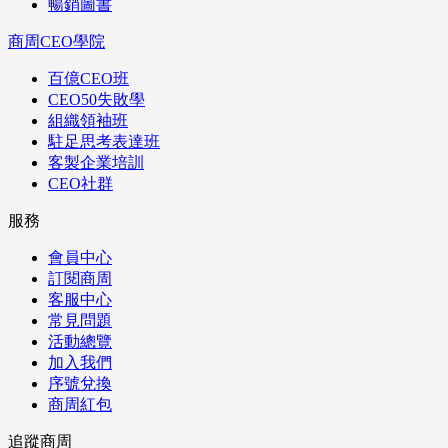
暢銷圖書
商周CEO學院
百億CEO班
CEO50失敗學
組織領袖班
駐足思考表達班
客製企業培訓
CEO社群
服務
會員中心
訂閱商周
客服中心
常見問題
活動總覽
加入我們
序號兌換
商周紅包
追蹤商周