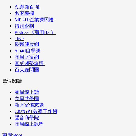
AI創新百強
名家專欄
MIT-U 企業探照燈
特別企劃
Podcast《商周Bar》
alive
良醫健康網
Smart自學網
商周財富網
圓桌趨勢論壇
百大顧問團
數位閱讀
商周線上讀
商周共學圈
新財富備忘錄
ChatGPT效率工作術
聲音商學院
商周線上課程
商周Store