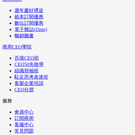
週年慶好禮送
紙本訂閱優惠
數位訂閱優惠
電子雜誌(Zinio)
暢銷圖書
商周CEO學院
百億CEO班
CEO50失敗學
組織領袖班
駐足思考表達班
客製企業培訓
CEO社群
服務
會員中心
訂閱商周
客服中心
常見問題