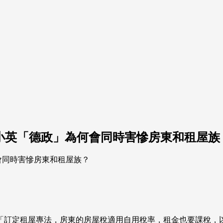
.小英「德政」為何會同時害慘房東和租屋族
「訂定租屋專法，房東的房屋稅適用自用稅率，租金也要課稅，