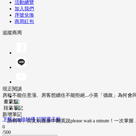
活動總覽
加入我們
序號兌換
商周紅包
追蹤商周
現正閱讀
房租不能任意漲、房客想續住不能拒絕...小英「德政」為何會
畫重點
段落筆記
新增筆記
下載App抽好禮
訂閱電子報
「請稍等」英文別直接中翻英說please wait a minute！一
0
/500