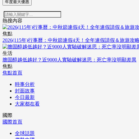
年度最大優惠
熱搜內容
焦點
2026(115年)行事曆：中秋節連假4天！全年連假請假＆旅遊攻
生活
膽固醇越低越好？近9000人實驗破解迷思：死亡率沒明顯差異
焦點
焦點首頁
時事分析
封面故事
今日最新
大家都在看
國際
國際首頁
全球話題