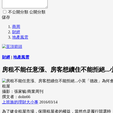
不公開分類
公開分類
儲存
商周
財經
地產風雲
財經
|
地產風雲
房租不能任意漲、房客想續住不能拒絕..
租屋
攝影：張家毓/商業周刊
撰文者：dolin66
上班族的理財大小事
2016/03/14
為了健全租屋市場，保障租屋者的權益，當然也是履行競選時