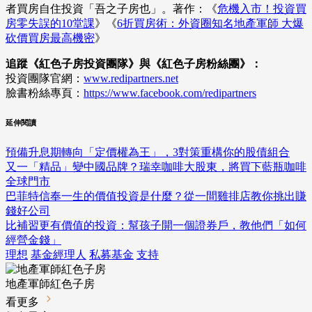
者買房自住投資「吾之子房也」。著作：《
危機入市！投資買
房零失誤的10堂課
》《
6折買房術：外資圈知名地產軍師 大爆
砍價買房最高機密
》
追蹤《紅色子房投資團隊》與《紅色子房粉絲團》：
投資團隊官網：
www.redipartners.net
臉書粉絲專頁：
https://www.facebook.com/redipartners
延伸閱讀
預備升息期轉向「定價權為王」，3對策重構你的股債組合
又一「精品」變中國品牌？瑞幸咖啡大股東，將買下藍瓶咖啡
全球門市
巴菲特信奉一生的價值投資是什麼？從一間雞排店教你挑出賺
錢好公司
比補習更有價值的投資：幫孩子開一個證券戶，教他們「如何
經營金錢」
理想
基金經理人
私募基金
支持
地產軍師紅色子房
看更多