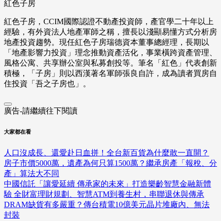
紅色子房
紅色子房，CCIM國際認證不動產投資師，產官學二十年以上
經驗，有外資法人地產軍師之稱，擅長以淺顯易懂方式分析房
地產投資趨勢。現任紅色子房瑞德資本董事總經理，長期以
「地產影響力投資」理念推動資產活化，事業橫跨資產管理、
風格公寓、共享辦公室與私募創投等。筆名「紅色」代表創新
積極，「子房」則以西漢著名軍師張良自許，成為讀者買房自
住投資「吾之子房也」。
廣告-請繼續往下閱讀
大家都在看
人口沒成長、還愛赴日血拼！全台新百貨為什麼敢一直開？
房子市價5000萬，遺產為何只算1500萬？繼承房產「報稅、分
產」算法大不同
中國信託「讓愛延續 傳承家的未來」打造樂齡智慧金融新體
驗 全財富理財規劃、智慧ATM到養生村，串聯退休與傳承
DRAM缺貨有多嚴重？傳台積電10億美元晶片堆廠內、無法
封裝