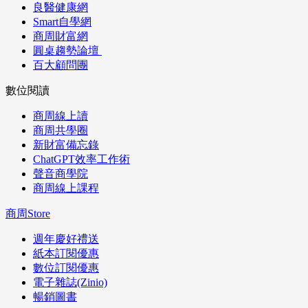
良醫健康網
Smart自學網
商周財富網
圓桌趨勢論壇
百大顧問團
數位閱讀
商周線上讀
商周共學圈
新財富備忘錄
ChatGPT效率工作術
聲音商學院
商周線上課程
商周Store
週年慶好禮送
紙本訂閱優惠
數位訂閱優惠
電子雜誌(Zinio)
暢銷圖書