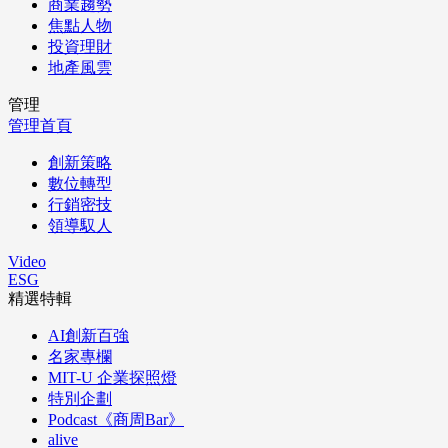
商業趨勢
焦點人物
投資理財
地產風雲
管理
管理首頁
創新策略
數位轉型
行銷密技
領導馭人
Video
ESG
精選特輯
AI創新百強
名家專欄
MIT-U 企業探照燈
特別企劃
Podcast《商周Bar》
alive