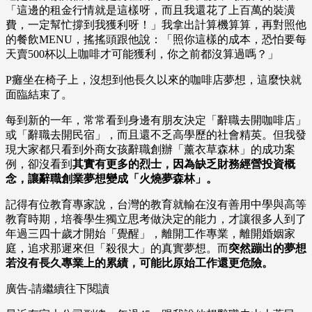
「這邊的租金行情就是這樣呀，而且我還花了上百萬的裝潢
費，一定幫忙撐到我獲利呀！」我拿出計算機算算，再對照他
的餐飲MENU，搖搖頭跟他說：「照你這樣的成本，恐怕要每
天賣500杯以上咖啡才可能獲利，你之前都沒算過嗎？」
P癱坐在椅子上，沒想到他長久以來的咖啡店夢想，這麼快就
面臨結束了。
每到新的一年，常常看到身邊有朋友決定「辭職去開咖啡店」
或「辭職去開民宿」，而且還不乏高學歷的社會精英。但我發
現大家都只看到外商女孩辭職創辦「薰衣草森林」的成功案
例，卻沒看到
其實有更多的烈士，因為缺乏財務經營投資概
念，讓辭職創業夢想變成「火燒夢森林」。
記得有位教育專家說，台灣的教育就輸在沒有善用中學與高等
教育時期，培養學生獨立思考做決定的能力，才讓很多人到了
年過三四十歲才開始「覺醒」，離開工作專業，離開婚姻家
庭，追求那遲來但「殺很大」的真實夢想。而
突然蹦出的夢想
若沒有長久專業上的累績，可能比原始工作還更危險。
廣告-請繼續往下閱讀