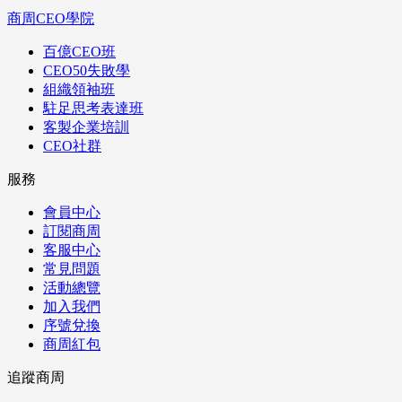
商周CEO學院
百億CEO班
CEO50失敗學
組織領袖班
駐足思考表達班
客製企業培訓
CEO社群
服務
會員中心
訂閱商周
客服中心
常見問題
活動總覽
加入我們
序號兌換
商周紅包
追蹤商周