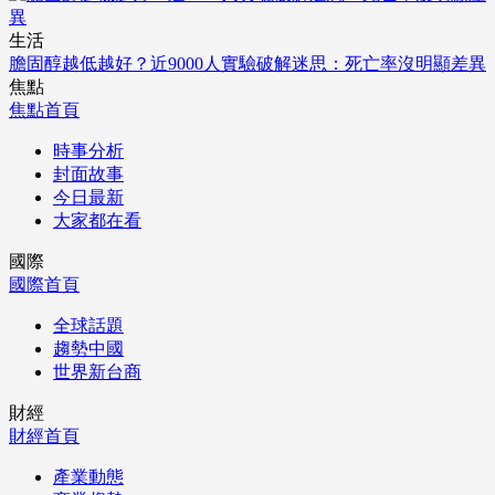
生活
膽固醇越低越好？近9000人實驗破解迷思：死亡率沒明顯差異
焦點
焦點首頁
時事分析
封面故事
今日最新
大家都在看
國際
國際首頁
全球話題
趨勢中國
世界新台商
財經
財經首頁
產業動態