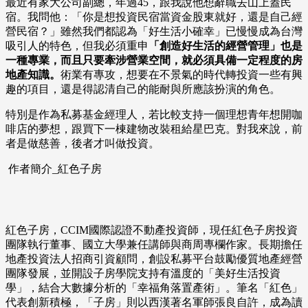
最近有家大公司副總，年過45，跟我說他想辭職去山上蓋民
宿。我問他：「你是想投資民宿當資金股東就好，還是自己經
營民宿？」雖然我們都認為「好生活小確幸」已慢慢成為台灣
吸引人的特色，但我必須重申
「創造好生活的經營管理」也是
一種專業，而且只要牽涉營業空間，就必須具備一定程度的房
地產知識。
術業有專攻，想要在不景氣的時代轉投資一些有興
趣的項目，還是得認清自己的能耐與所應該扮演的角色。
特別是作為私募基金經理人，若比較支持一個理想青年想開咖
啡店的夢想，跟買下一棟建物改裝租給星巴克。對我來說，前
者是做慈善，後者才叫做投資。
作者簡介_紅色子房
紅色子房，CCIM國際認證不動產投資師，現任紅色子房投資
團隊執行董事、國立大學兼任講師與商周專欄作家。長期擔任
地產投資法人招商引資顧問，創設私募平台鼓勵優質地產經營
團隊發展，並開設子房學院支持有溫度的「美好生活投資
學」，結合大數據分析的「幸福角落置產術」。筆名「紅色」
代表創新積極，「子房」則以西漢著名軍師張良自許，成為讀