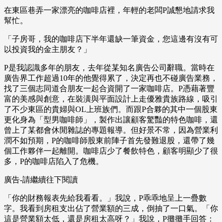
在東區巷弄一家漂亮的咖啡店裡，年輕的老闆P誠懇地請求我
幫忙。
「子房哥，我的咖啡店下半年還缺一筆資金，您這邊有沒有可
以投資我的金主朋友？」
P是我認識多年的朋友，去年從某知名廣告公司辭職。當時在
廣告界工作超過10年的他覺得累了，決定再也不碰廣告業務，
找了三個志同道合朋友一起合資開了一家咖啡店。P憑藉著豐
富的美感與創意，在裝潢與平面設計上走優雅貴族路線，吸引
了不少東區的貴婦與OL上班族們。而跟P合夥的其中一個股東
更化身為「型男咖啡師」，製作出讓顧客驚豔的特色咖啡，還
曾上了某都會休閒雜誌的專題報導。但好景不常，因為營業利
潤不如預期，P的咖啡師股東前陣子首先發難退股，還帶了幾
個工作夥伴一起離開。咖啡店少了餐飲特色，顧客明顯少了很
多，P的咖啡店陷入了危機。
廣告-請繼續往下閱讀
「你的財務報表先給我看看。」我說，P乖乖地呈上一疊數
字。我看到房租支出佔了營業額的三成，倒抽了一口氣。「你
這是營業額太低，還是房租太高呀？」我說，P攤攤手回答：