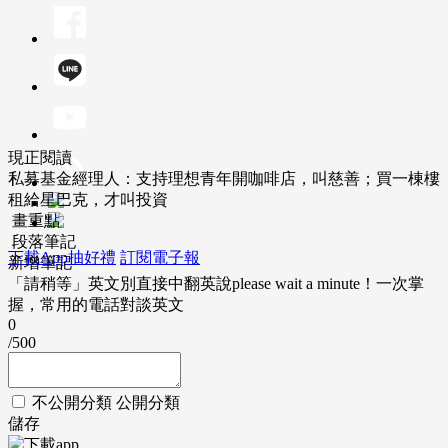
現正閱讀
私募基金經理人：支持理想青年開咖啡店，叫慈善；買一棟樓
租給星巴克，才叫投資
畫重點
段落筆記
下載App抽好禮
訂閱電子報
新增筆記
「請稍等」英文別直接中翻英說please wait a minute！一次掌
握，常用的電話對談英文
0
/500
不公開分類
公開分類
儲存