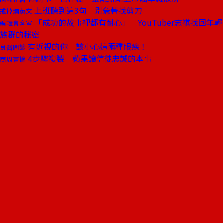
上班聽到這3句 別急著找剪刀
戒掉爛英文
「成功的故事裡都有耐心」 YouTuber志祺找回年輕
編輯會客室
族群的秘密
有近視的你 該小心這兩種眼疾！
良醫問診
4步驟複製 蘋果讓信徒忠誠的本事
商周書摘