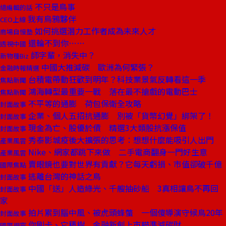
不只是鳥事
總編輯的話
我有烏鴉夥伴
CEO上線
如何挑選潛力工作者成為未來人才
商場自慢塾
還輪不到你……
透視中國
師字輩，消失中？
新物種Biz
中國大推減碳 歐洲為何緊張？
金融時報精選
台積電帶動狂歡到明年？科技業景氣反轉看這一季
焦點新聞
鴻海轉型最重要一戰 落在最不搶戲的電動巴士
焦點新聞
不平等的通膨 荷包保衛全攻略
封面故事
企業、個人五招抗通膨 別被「貨幣幻覺」綁架了！
封面故事
現金為亡、股優於債 精選3大類股抗漲保值
封面故事
秀泰影城疫後大擴張的思考：想想什麼能吸引人出門
產業風雲
Nike、網家都跳下來做 二手電商翻身一門好生意
產業風雲
賣眼鏡也要對世界有貢獻？它每天虧損、市值卻破千億
國際焦點
逃離台灣的神話之鳥
封面故事
中國「送」人造綠光、千艘抽砂船 3真相讓鳥不再回
封面故事
家
拍片累到腦中風、被虎頭蜂螫 一個傻導演守候鳥20年
封面故事
你刷卡、它種樹 金融新創上市瞄準減碳財
國際視窗