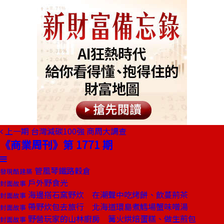
上一期
台灣減碳100強 商周大調查
《商業周刊》第 1771 期
管風琴鐵路穀倉
發現酷建築
戶外野食光
封面故事
海邊搭石窯野炊 在潮聲中吃烤餅、飲蔓荊茶
封面故事
帶野炊包去旅行 北海道環島煮鱈場蟹味噌湯
封面故事
野營玩家的山林廚房 篝火烘焙蛋糕、做生煎包
封面故事