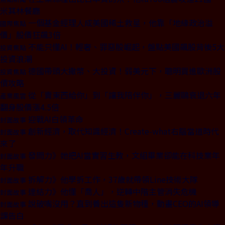
米其林餐廳
一個基金經理人成美國稀土救星，他靠「地緣政治溢
國際焦點
價」股價狂飆3倍
不能只懂AI！輕奢、罪惡股崛起，盤點美國飆股背後5大
投資焦點
投資浪潮
德國帶頭大撒幣、大投資！弱美元下，聰明買進歐洲股
投資焦點
債攻略
從「賣東西給你」到「讓我陪伴你」，三麗鷗衰退六年
產業風雲
翻身股價漲4.5倍
迎戰AI白領革命
封面故事
創新經濟，取代知識經濟！Create-what右腦當道時代
封面故事
來了
發問力》她把AI當實習生教，文組畢業卻能在科技業年
封面故事
年升職
拆解力》他學拆工作，37歲就帶領Line技術大隊
封面故事
連結力》他懂「喬人」，逆轉中階主管消失危機
封面故事
說破嘴沒用？直到養出這隻新物種，動畫CEO的AI領導
封面故事
課告白