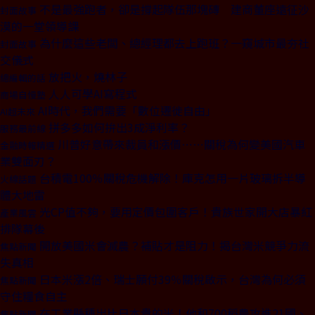
不是最強跑者，卻是撐起隊伍那塊磚 建商董座遠征沙
封面故事
漠的一堂領導課
為什麼這些老闆、總經理都去上跑班？一窺城市最夯社
封面故事
交儀式
放把火，燒林子
總編輯的話
人人可學AI寫程式
商場自慢塾
AI時代，我們需要「數位遷徙自由」
AI超未來
拼多多如何拚出3成淨利率？
服務最前線
川普好意帶來裁員和漲價⋯⋯關稅為何變美國汽車
金融時報精選
業雙面刃？
台積電100％關稅危機解除！庫克怎用一片玻璃拆半導
火線話題
體大地雷
光CP值不夠，要用定價包圍客戶！貴族世家開大店暴紅
產業風雲
排隊幕後
開放美國米會滅農？補貼才是阻力！揭台灣米競爭力流
焦點新聞
失真相
日本米漲2倍、瑞士願付39％關稅啟示，台灣為何必須
焦點新聞
守住糧食自主
在工業縣種出比日本貴的米！他和700稻農攻進21國、
焦點新聞