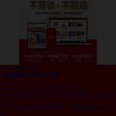
上一期
汽車生死戰
《商業周刊》第 1970 期
不只是裝老！塑造穩重感的形象策略
魅力領導學
鄭宗龍雲門新作超有梗！ 劇場裡沒有畫面，只有聲音和
特別報導
你的想像
從全美最討厭重返社群寵兒 A&F翻紅密碼藏在台北首
特別報導
店