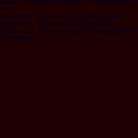
「有8成需求不是AI該解的問題」5工作難題揭露你真懂
封面故事
AI嗎
關稅戰、中國加一失靈，印尼950萬中產階級消失
國際視窗
睡不好、情緒變差？留意六個內分泌失調症狀
良醫問診
Threads、Airbnb如何精準推薦？揭密讓演算法更聰明
商周書摘
的「數據圖譜」