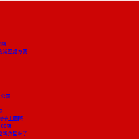
酒店
的減壓處方箋
不公義
股
灣帶上國際
00店
癌新救星來了