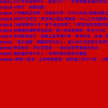
AI打考評省時95％、還更公平！一家老傳產怎讓40年
管理線上
AI時代 技職復興！
封面故事
不想輪夜班有解、百萬助升學！日月光年砸2億寵技職
封面故事
從剩47名學生、教室漏水變企業最愛，中山工商怎翻身
封面故事
16歲進職場太早？會不會淪為學工？4問答破除技職刻
封面故事
德美韓技職教育這麼做！國小就探索職業、學生可分紅
封面故事
老師都寫論文、高職生都準備升學，教育部長：我會心
封面故事
「當兵抽籤，網路部隊先挑人」揭以色列怎麼變全球資
國際焦點
樂高營收、淨利逆勢增，一道比創新更重要的秘訣
國際視窗
脂肪瘤好發中年人！有兩特徵恐是惡性腫瘤
良醫問診
3問幫小股東、企業老闆看懂，經營權之爭吵什麼、人
商周書摘