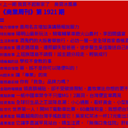
上一期
我買不起新家了 房貸冰風暴
《商業周刊》第 1921 期
善用名言增加演講簡報說服力
魅力領導學
陽明山最新玩法，騎電輔單車遊火山農村、享田間盛宴
特別報導
酒鬼們的大阪奢華旅行，必訪一層一室全球首家香檳
生活新鮮事
邊走路環島、邊照顧失智爸爸，徒步醫生吳佳璇送自己
封面故事
上班族環島不請假！設主題分段走、輕裝成行
封面故事
學校不會教的事
總編輯的話
哥、姊不是你可以隨便叫的！
商場自慢塾
讓「專業」的來
AI超未來
你有「救急」品牌力嗎？
服務最前線
領高額補貼、卻不受碳排限制，農牧業比你想的更
金融時報精選
一紙中國車禁令不只擋MG！2漏洞，台灣便宜車再見
焦點新聞
全球衍生品之王談降息潮：小心通膨，看好黃金、小型
投資焦點
世界第一人！開MIT電動車比賽，60歲陳和皇：我想把台
壯世代
稱霸越南的台灣手搖飲是它！吳家紅茶冰一杯17元衝出3
產業風雲
它讓李嘉誠罕見站台、嬌生注資，「無傷口免住院」肝
產業風雲