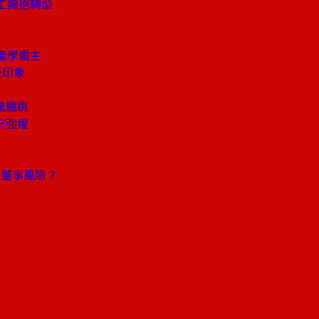
員工擁抱轉型
生
產學霸主
板印象
驚膽跳
安強權
頭董事風險？