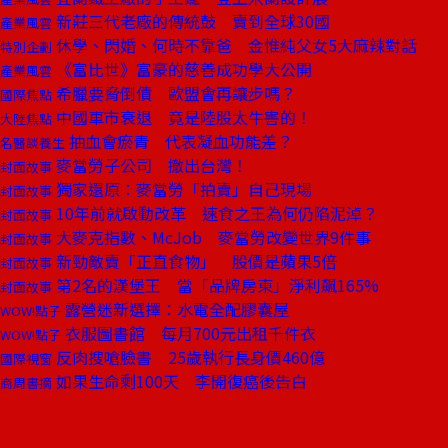
新莊三代老廠的傳統鼓 賣到全球30國
產業風雲
休學、閃婚、何時不靠爸 金惟純父女5大麻辣對話
特別企劃
《富比世》富豪的慈善成功學大公開
產業風雲
希臘要脅倒債 歐盟會再讓步嗎？
國際焦點
中國車市衰退 竟是陸股太牛害的！
大陸焦點
抽血會瘀青 代表凝血功能差？
名醫談養生
麥當勞子公司 撤出台灣！
封面故事
獨家還原：麥當勞「拍賣」自己現場
封面故事
10年前就啟動改革 速食之王為何仍陷泥淖？
封面故事
大麥克指數、McJob 麥當勞改變世界9件事
封面故事
新勁敵賣「正直食物」 股價是蘋果5倍
封面故事
第2名的漢堡王 當「品牌房東」淨利飆165%
封面故事
露營迷新選擇：水電全配膠囊屋
WOW!點子
衣服圖書館 每月700元出租千件衣
WOW!點子
反肉搜嗆臉書 25歲執行長身價460億
國際視窗
如果生命剩100天 李開復癌後告白
商周書摘