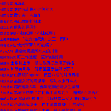
赤峰街
封面故事
跟時光走進小時候的店
封面故事
散步去，赤峰街
封面故事
亮出你的粉絲來
編者的話
遺失的保溫杯
CEO上線
不墜紅塵？不昧紅塵！
商場自慢塾
「注意力經濟」之王：閃聊
金融時報精選
快樂學習有可能嗎？
教養私房話
選總統罵遍所有人的川普
View人物
盯工作進度 這8句最好用
戒掉爛英文
土銀拚上市 最怕政府打房壞了價格
金融街
加碼買彰銀 龍巖董座想當銀行家？
金融街
山寨版Gogoro 便宜八成的背後真相
科技風雲
晶圓女將的彎腰學 成功收服日本人
科技風雲
超微連虧3年 要靠這個台灣女生翻身
人物特寫
為何不訪美？如何與中國談判？ 嗆辣6問洪秀柱
人物特寫
清粥蔡VS.辣味洪 2個非典型女人選戰怎麼打？
焦點人物
台灣面膜女王 在中國賣贏SK–Ⅱ的秘密
人物特寫
宜蘭鐵工廠的手工鑼 登上米蘭設計展
產業風雲