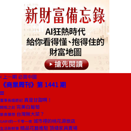
上一期
必買中國
《商業周刊》第 1441 期
真是甘甜啊！
董事長嬉遊記
完美白葡萄
開瓶之前
台灣無大菜？
旅食隨想
城市裡的桃花源旅店
GARY的一千零一夜
精品花藝進駐 頂級家具賣場
生活新鮮事