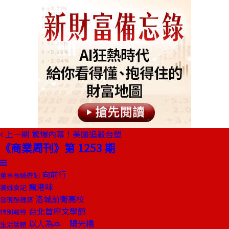
上一期
驚爆內幕！美國追殺台塑
《商業周刊》第 1253 期
向前行
董事長嬉遊記
瘋港味
饕姊食記
洛城前衛高校
發現酷建築
台北首座文學館
特別報導
以人為本 陽光橋
生活話題