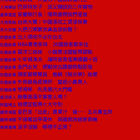
巴菲特兒子 談父親送的三件寶物
人物專訪
安麗執行長：隨時要問我們是誰
產業風雲
台商大驚！中國漲完工資漲保費
大陸焦點
九把刀頻繁流鼻血該就醫？
百大良醫
出人頭地不必在台北
封面故事
MBA賣老家味 26國旅客都來住
封面故事
留洋三姊妹 小鎮賣法國藍帶甜點
封面故事
七年級漁夫 讓阿爸魚塭業績翻十倍
封面故事
金門女兒 把戰地古蹟變時髦民宿
封面故事
頭家變導覽員 推銷《無米樂》故鄉
封面故事
外商廠長拒爆肝 當起小農貴人
封面故事
想南移 先克服六大門檻
封面故事
房價高漲不算害人嗎？
經濟達人
撿便宜股票七大守則
財富線上
星巴克「出走」賣果汁 搶一．五兆養生財
國際視窗
不捨電話亭退休 英國掀改造新商機
國際視窗
沒手沒腳 哪裡不正常？
商周書摘