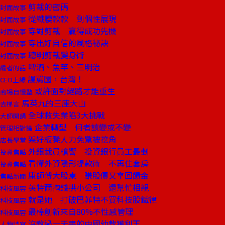
剪裁的密碼
封面故事
從纖腰款款 到個性展現
封面故事
穿對剪裁 贏得成功先機
封面故事
穿出好自信的風格秘訣
封面故事
聰明剪裁變身術
封面故事
啤酒、魚竿、三明治
編者的話
謾罵國，台灣！
CEO上線
或許面對絕路才能重生
商場自慢塾
馬英九的三座大山
去梯言
全球救失業陷3大挑戰
大師開講
企業轉型 何者該變或不變
管理相對論
架好板凳人力免驚被挖角
店長學堂
外銀裁員槍響 投資銀行員工最剉
投資焦點
看懂外資隱形提款術 不再住套房
投資焦點
康師傅大股東 賺股價又拿回饋金
焦點新聞
英特爾掏錢拱小公司 還幫忙相親
科技風雲
就是她 打破巴菲特不買科技股鐵律
科技風雲
最棒創新來自80%不性感管理
科技風雲
沒教過一天書的中國幼教獲利王
人物特寫