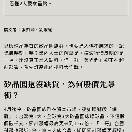
看懂2大觀察重點。
撰文者：張如嫻、劉燿瑜
以環球晶為首的矽晶圓族群，也要進入供不應求的「記
憶體時刻」嗎？業內人士的解讀是，這波行情反映的是
一場，還沒真正進入缺料，但一群「美光們」卻正在超
前部署、預先訂產能的搶料大作戰。
矽晶圓還沒缺貨，為何股價先暴
衝？
4月迄今，矽晶圓族群在資本市場，宛如睡獅般「爆
發」：台灣第1大、全球第3大矽晶圓廠環球晶，不僅股
價破千元，累計漲幅最高更來到1.67倍，「二哥」台勝
科漲也漲近2倍，第三大廠合晶，期間累計漲幅更超過3