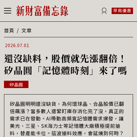
早鳥優惠
首頁
/
文章
2026.07.01
還沒缺料，股價就先漲翻倍！
矽晶圓「記憶體時刻」來了嗎
矽晶圓
矽晶圓明明還沒缺貨，為何環球晶、合晶股價已翻
倍飆漲？當多數人還緊盯庫存消化完了沒，真正的
需求已在發動。AI帶動高頻寬記憶體需求爆發，讓
美光、三星、SK海力士等記憶體大廠積極提前搶
料，替產能卡位。這波搶料效應，會延燒到何時？