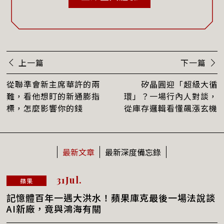
上一篇
下一篇
從聯準會新主席華許的兩
矽晶圓迎「超級大循
難，看他想盯的新通膨指
環」？一場行內人對談，
標，怎麼影響你的錢
從庫存邏輯看懂飆漲玄機
最新文章
最新深度備忘錄
31Jul.
蘋果
記憶體百年一遇大洪水！蘋果庫克最後一場法說談
AI新廠，竟與鴻海有關