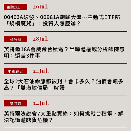
29Jul.
主動式ETF
00403A破發、00981A跑輸大盤…主動式ETF陷
「規模魔咒」，投資人怎麼辦？
28Jul.
英特爾
英特爾18A會威脅台積電？半導體權威分析師陳慧
明：還差3件事
24Jul.
中東戰火
全球2大石油命脈都被封！會卡多久？油價會飆多
高？「雙海峽僵局」解讀
24Jul.
英特爾
英特爾法說會7大重點實錄：如何挑戰台積電、解
決記憶體缺貨危機？