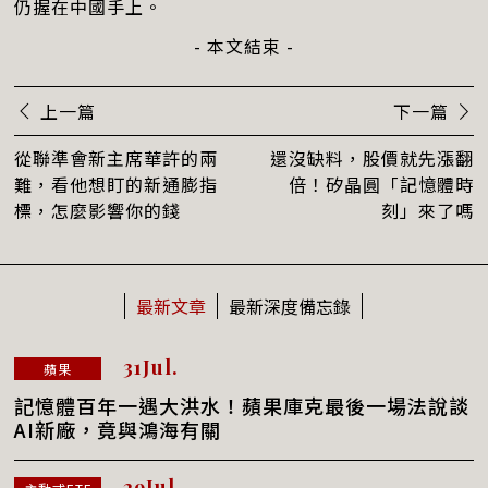
仍握在中國手上。
- 本文結束 -
上一篇
下一篇
從聯準會新主席華許的兩
還沒缺料，股價就先漲翻
難，看他想盯的新通膨指
倍！矽晶圓「記憶體時
標，怎麼影響你的錢
刻」來了嗎
最新文章
最新深度備忘錄
31Jul.
蘋果
記憶體百年一遇大洪水！蘋果庫克最後一場法說談
AI新廠，竟與鴻海有關
29Jul.