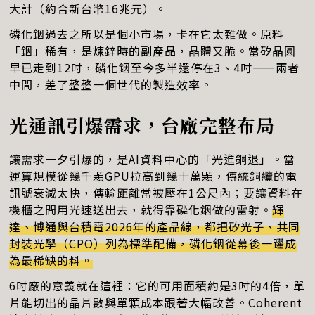
大計（約合新台幣16兆元）。
磷化銦過去之所以是個小市場，卡在它太難做。原料
「銦」稀有，是煉鋅時的副產品，晶體又脆。當矽晶圓
早已走到12吋，磷化銦至今多半還停在3、4吋——兩者
中間，差了整整一個世代的製造效率。
光通訊引爆需求，台廠完整布局
讓需求一夕引爆的，是AI資料中心的「光進銅退」。當
運算規模從幾千顆GPU拉高到幾十萬顆，傳統銅纜的電
訊號衰減太快，傳輸距離常被壓在1公尺內；要讓資料在
機櫃之間用光速送出去，就得靠磷化銦做的雷射。
輝
達、博通與台積電2026年的產品線，都把矽光子、共同
封裝光學（CPO）列為標準配備，磷化銦從幕後一躍成
為最稀缺的料。
6吋廠的意義就在這裡：它的可用面積約是3吋的4倍，單
片能切出的晶片數與單顆成本跟著大幅改善。Coherent