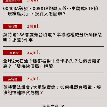
主動式ETF
00403A破發、00981A跑輸大盤…主動式ETF陷
「規模魔咒」，投資人怎麼辦？
28Jul.
英特爾
英特爾18A會威脅台積電？半導體權威分析師陳慧
明：還差3件事
24Jul.
中東戰火
全球2大石油命脈都被封！會卡多久？油價會飆多
高？「雙海峽僵局」解讀
24Jul.
英特爾
英特爾法說會7大重點實錄：如何挑戰台積電、解
決記憶體缺貨危機？
全部文章