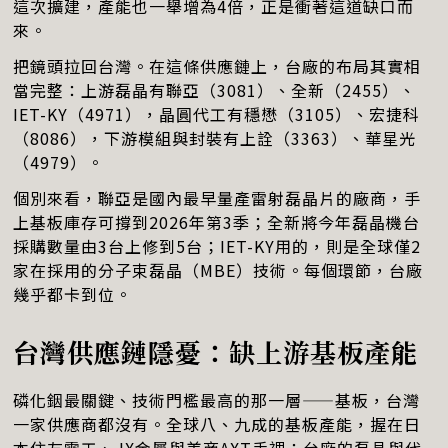
這次擴建，產能也一舉增為4倍，正是衝著這道缺口而
來。
把鏡頭拉回台灣。在這條供應鏈上，台廠的布局其實相
當完整：上游磊晶有聯亞（3081）、全新（2455）、
IET-KY（4971），晶圓代工有穩懋（3105）、宏捷科
（8086），下游模組與封裝有上詮（3363）、華星光
（4979）。
個別來看，聯亞是國內最早量產雷射磊晶片的廠商，手
上基板庫存可撐到2026年第3季；全新將今年磊晶機台
採購數量由3台上修到5台；IET-KY用的，則是全球僅2
家在採用的分子束磊晶（MBE）技術。每個環節，台廠
幾乎都卡到位。
台灣供應鏈隱憂：缺上游基板產能
磷化銦最關鍵、技術門檻最高的那一層——基板，台灣
一家供應商都沒有。全球八、九成的基板產能，握在日