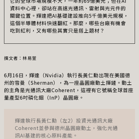
它的全球市場規模不大，一年約69億美元；但在AI
資料中心裡，卻站在高速光通訊、雷射與光元件的
關鍵位置。輝達把AI基礎建設推向5千億美元規模，
這個半導體材料快速翻紅。那麼，哪些台廠有機會
吃到紅利，又有哪些其實只是搭上題材？
撰文者：林易萱
6月16日，輝達（Nvidia）執行長黃仁勳出現在美國德
州的雪曼（Sherman），為一座晶圓廠動土揮鏟。動土
的主角是光通訊大廠Coherent，這裡有它號稱全球首座
量產型6吋磷化銦（InP）晶圓廠。
輝達執行長黃仁勳（左2）投資光通訊大廠
Coherent並參與德州晶圓廠動土，強化光通
訊AI基建的核心原料產能。