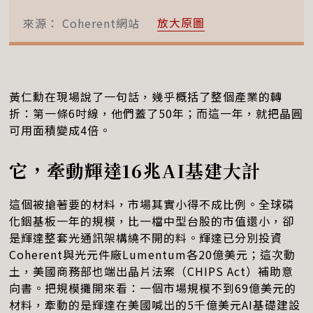
放大原圖
來源：
Coherent網站
黃仁勳在現場說了一句話，幾乎概括了整個產業的轉
折：第一條6吋線，他們蓋了50年；而這一年，就把晶圓
可用面積變成4倍。
它，牽動輝達16兆AI基建大計
這個被搶著要的材料，市場其實小得不成比例。全球磷
化銦基板一年的規模，比一檔中型台股的市值還小，卻
是輝達整套光通訊架構繞不開的料。輝達已分別投資
Coherent與光元件廠Lumentum各20億美元；這次動
土，美國商務部也端出晶片法案（CHIPS Act）補助意
向書。把規模攤開來看：一個市場規模不到69億美元的
材料，牽動的是輝達在美國喊出的5千億美元AI基礎建設