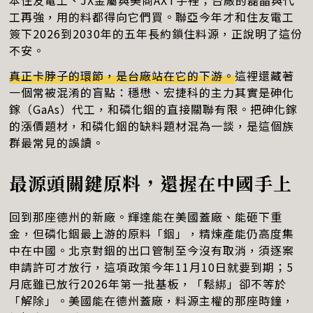
本住友電工、JX金屬與美商AXT手裡；台廠的磊晶與代
工再強，用的料都得向它們買。聯亞今年才和住友電工
簽下2026到2030年的五年長約鎖住料源，正說明了這份
不安。
真正卡脖子的環節，是台廠站在它的下游。
這裡還藏著
一個常被混淆的盲點：穩懋、宏捷科的主力其實是砷化
鎵（GaAs）代工，和磷化銦的直接關聯有限。把砷化鎵
的漲價題材，和磷化銦的缺料題材混為一談，是這個族
群最常見的誤讀。
最源頭關鍵原料，還握在中國手上
回到那座德州的新廠。輝達能在美國蓋廠、能砸下重
金，但磷化銦最上游的原料「銦」，精煉產能仍高度集
中在中國。北京對銦的出口管制至今沒有取消，須逐案
申請許可才放行，這項政策今年11月10日就要到期；5
月底雖已放行2026年第一批基板，「鬆綁」卻不等於
「解除」。美國能在德州蓋廠，料源主權的那座時鐘，