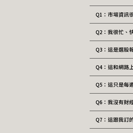
Q1：
市場資訊
AI時代，
Q2：
我很忙、
富地圖，才
這份備忘錄
你還要繼續
Q3：
這是選股
真正值得思
AI與通膨
跟企業經營
DRAM為
不完全是，
Q4：
這和網路
來？再用舊
編輯團隊會
你不需要盲
層邏輯：一
這個問題可
Q5：
這只是每
道該怎麼做
但我們不會
對專注於職
你投資的，
理解一家企
效的方式，
不只是報告
Q6：
我沒有財
我們擁有跨
以AI為主
資訊翻譯成
緣政治變化
這份備忘錄
Q7：
這跟我訂
對善於投資
會員專屬互
AI時代出
趨勢、採購
是將其翻譯
兩者互補，