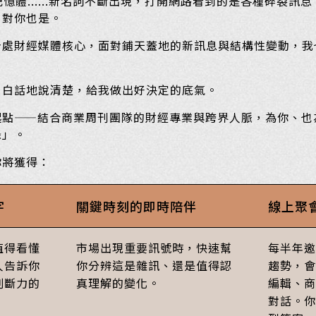
記憶體......新名詞不斷出現，打開網路看到的是各種碎裂訊
，對你也是。
身處財經媒體核心，面對鋪天蓋地的新訊息與結構性變動，我
，白話地說清楚，給我做出好決定的底氣。
起點——結合商業周刊團隊的財經專業與跨界人脈，為你、也
錄」。
你將獲得：
字
關鍵時刻的即時陪伴
線上聚會
值得看懂
市場出現重要訊號時，快速幫
每半年邀
人告訴你
你分辨這是雜訊、還是值得認
趨勢，會
判斷力的
真理解的變化。
編輯、商
對話。你