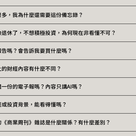
很多，我為什麼還需要這份備忘錄？
每天都有新名詞、新題材，但你需要的不是零碎的資訊節點，
快退休了，不想積極投資，為何現在非看懂不可？
知道下一步該怎麼走。
發揮商業周刊深入淺出的強項，為你打造「新眼鏡」，過濾
當「職場的贏家，資產的輸家」嗎？
報告嗎？會告訴我要買什麼嗎？
考的訊號。
正讓財富重新分配，這不會是短期現象——許多傳統框架已被
一樣，方向對了，你才敢取捨，才抱得住。
何不再只是景氣循環股？台達電為何有高本益比？被看衰的英
但也不是什麼都不給。
上的財經內容有什麼不同？
思維看新世界，你的判斷只會與大勢背道而馳。
幫你拆解AI趨勢下的真正贏家——我們給的不是概念股清單
目衝進科技股，但必須看懂這股力量的走向，才能在通膨侵
家公司為何站在對的位置、護城河是什麼、何時需重新評估
以分兩個層次回答：
週一份的電子報嗎？內容只講AI嗎？
決定。
告訴你何時買、何時賣，那些喊進喊出的操作建議。因為我
場的你：你很忙碌，沒時間快進快出，網路多數資訊難辨真
是對自己未來財富資產的主控權。
業的長遠價值，絕對能做出比任何明牌更精準的決策。
幫你解讀每個變化背後的含金量與趨勢。
，更是認知升級的圈子：每週一期主題備忘錄會為你說透一
經或投資背景，能看得懂嗎？
越科技、傳產、地緣政治與總體金融的專業團隊，每天在第
旋律，融入大局觀：除了AI趨勢，我們更加入商周招牌經研室
好入口的決策語言。
，幫你建立掌握財富必備的大局觀。
在設計之初，就是為你量身打造的。
的《商業周刊》雜誌是什麼關係？有什麼差別？
、渴望第一手訊息的你：商周擁有無可替代的採訪人脈。第一
動：每半年舉辦一次線上聚會，邀請產業圈內人深度交流。
現了太多生硬名詞，它們聽起來很遠，卻正決定著財富的流向
人員觀察到的產業脈動……，這些都無法透過公開搜尋、KO
成你能用的語言。
而非替代：