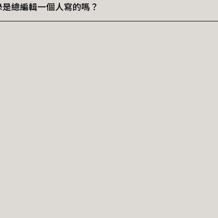
錄是總編輯一個人寫的嗎？
標準是：你讀完每一期核心觀念後，能用「三句話」向完全
》雜誌的強項是「廣度」：涵蓋政治、商業、社會、生活，
做不到，那是我們團隊的責任，不是你的問題。
問、整個商周頂尖團隊共同執筆的備忘錄。
備忘錄的強項是「深度與連續性」：每週高度聚焦一個AI財
提供採訪線索、研究同仁整理數據資料，並與行內專家對話
應AI時代的決策邏輯，是別人給不了的心智地圖。
期的最後，分享我自己的學習。
在學，我也需要一群專業的財富嚮導，幫我理解新世界。只
，問出大家心中想問的問題，讓我的嚮導，變成大家的。