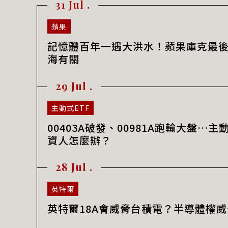
31 Jul .
蘋果
記憶體百年一遇大洪水！蘋果庫克最後
海有關
29 Jul .
主動式ETF
00403A破發、00981A跑輸大盤…
資人怎麼辦？
28 Jul .
英特爾
英特爾18A會威脅台積電？半導體權