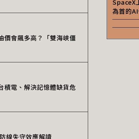
Spac
為首的A
油價會飆多高？「雙海峽僵
台積電、解決記憶體缺貨危
%防線失守效應解讀