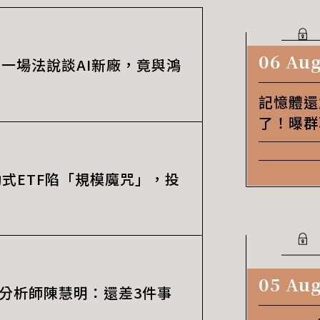
06 Aug
一場法說談AI新廠，竟與鴻
記憶體還
了！曝群
主動式ETF陷「規模魔咒」，投
05 Aug
威分析師陳慧明：還差3件事