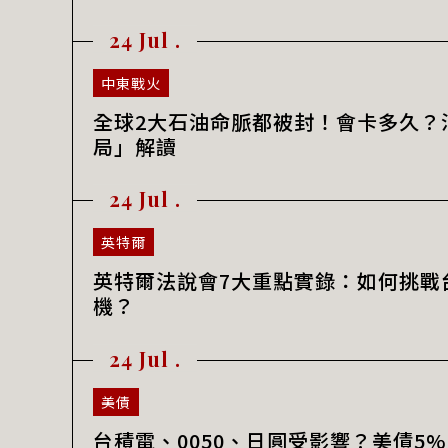
24 Jul .
中東戰火
全球2大石油命脈都被封！會卡多久？
局」解讀
24 Jul .
英特爾
英特爾法說會7大重點實錄：如何挑戰
機？
24 Jul .
美債
台積電、0050、日圓受影響？美債5