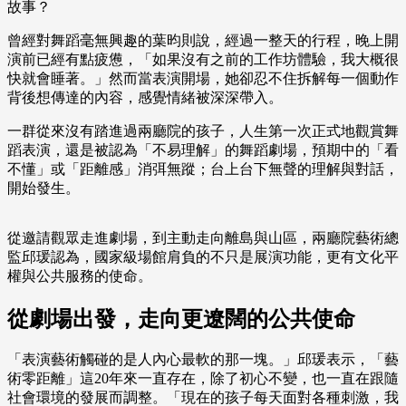
故事？
曾經對舞蹈毫無興趣的葉昀則說，經過一整天的行程，晚上開
演前已經有點疲憊，「如果沒有之前的工作坊體驗，我大概很
快就會睡著。」然而當表演開場，她卻忍不住拆解每一個動作
背後想傳達的內容，感覺情緒被深深帶入。
一群從來沒有踏進過兩廳院的孩子，人生第一次正式地觀賞舞
蹈表演，還是被認為「不易理解」的舞蹈劇場，預期中的「看
不懂」或「距離感」消弭無蹤；台上台下無聲的理解與對話，
開始發生。
從邀請觀眾走進劇場，到主動走向離島與山區，兩廳院藝術總
監邱瑗認為，國家級場館肩負的不只是展演功能，更有文化平
權與公共服務的使命。
從劇場出發，走向更遼闊的公共使命
「表演藝術觸碰的是人內心最軟的那一塊。」邱瑗表示，「藝
術零距離」這20年來一直存在，除了初心不變，也一直在跟隨
社會環境的發展而調整。「現在的孩子每天面對各種刺激，我