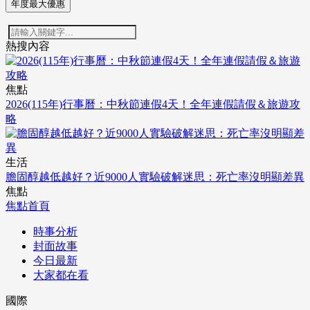
年度最大優惠
熱搜內容
焦點
2026(115年)行事曆：中秋節連假4天！全年連假請假＆旅遊攻
略
生活
膽固醇越低越好？近9000人實驗破解迷思：死亡率沒明顯差異
焦點
焦點首頁
時事分析
封面故事
今日最新
大家都在看
國際