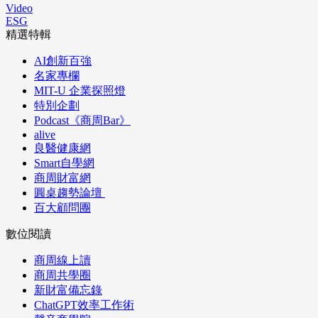
Video
ESG
精選特輯
AI創新百強
名家專欄
MIT-U 企業探照燈
特別企劃
Podcast《商周Bar》
alive
良醫健康網
Smart自學網
商周財富網
圓桌趨勢論壇
百大顧問團
數位閱讀
商周線上讀
商周共學圈
新財富備忘錄
ChatGPT效率工作術