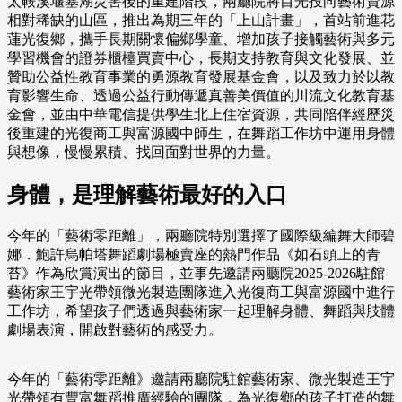
太鞍溪堰塞湖災害後的重建階段，兩廳院將目光投向藝術資源
相對稀缺的山區，推出為期三年的「上山計畫」，首站前進花
蓮光復鄉，攜手長期關懷偏鄉學童、增加孩子接觸藝術與多元
學習機會的證券櫃檯買賣中心，長期支持教育與文化發展、並
贊助公益性教育事業的勇源教育發展基金會，以及致力於以教
育影響生命、透過公益行動傳遞真善美價值的川流文化教育基
金會，並由中華電信提供學生北上住宿資源，共同陪伴經歷災
後重建的光復商工與富源國中師生，在舞蹈工作坊中運用身體
與想像，慢慢累積、找回面對世界的力量。
身體，是理解藝術最好的入口
今年的「藝術零距離」，兩廳院特別選擇了國際級編舞大師碧
娜．鮑許烏帕塔舞蹈劇場極賣座的熱門作品《如石頭上的青
苔》作為欣賞演出的節目，並事先邀請兩廳院2025-2026駐館
藝術家王宇光帶領微光製造團隊進入光復商工與富源國中進行
工作坊，希望孩子們透過與藝術家一起理解身體、舞蹈與肢體
劇場表演，開啟對藝術的感受力。
今年的「藝術零距離》邀請兩廳院駐館藝術家、微光製造王宇
光帶領有豐富舞蹈推廣經驗的團隊，為光復鄉的孩子打造的舞