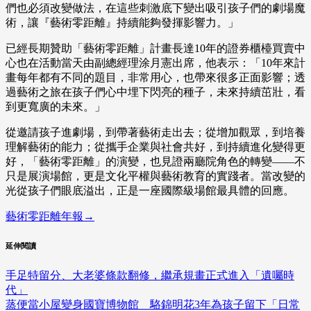
們也必須改變做法，在這些刺激底下變出吸引孩子們的劇場魔
術，讓『藝術零距離』持續能夠發揮影響力。」
已經長期贊助「藝術零距離」計畫長達10年的證券櫃檯買賣中
心也在活動當天由副總經理涂月憲出席，他表示：「10年來計
畫每年都有不同的題目，非常用心，也帶來很多正面影響；透
過藝術之旅在孩子們心中埋下閃亮的種子，未來持續茁壯，看
到更寬廣的未來。」
從邀請孩子進劇場，到帶著藝術走出去；從增加觀眾，到培養
理解藝術的能力；從攜手企業與社會共好，到持續進化變得更
好，「藝術零距離」的演變，也見證兩廳院角色的轉變——不
只是展演場館，更是文化平權與藝術教育的實踐者。當改變的
光從孩子們眼底溢出，正是一座國際級場館最具體的回應。
藝術零距離年報→
延伸閱讀
手足特留分、大老婆條款翻修，繼承規畫正式進入「遺囑時
代」
蒸便當小屋變身國寶博物館 駱錦明花3年為孩子留下「日常