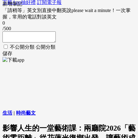
下載App抽好禮
訂閱電子報
新增筆記
「請稍等」英文別直接中翻英說please wait a minute！一次掌
握，常用的電話對談英文
0
/500
不公開分類
公開分類
儲存
生活
|
時尚藝文
影響人生的一堂藝術課：兩廳院2026「藝
術零距離」從花蓮光復鄉出發，讓藝術成