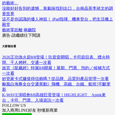
的藝術」
沒能好好告別的遺憾，靠氣味找到出口，台南晶英李靖文的調
香世界
這不是你認識的優人神鼓！ iPad指揮、機車登台，把生活搬上
殿堂
藝術零距離
兩廳院
廣告-請繼續往下閱讀
大家都在看
2026王功漁火節8/8登場！玖壹壹開唱，卡司節目表、煙火時
間、千人烤蚵、交通一次看
故宮《龍藏經》特展8/8開展！展期、門票、預約／候補方式
一次看
妙管家卡式爐值得信賴嗎？從品牌、品質到產品管理一次看
颱風白海豚全台交通異動》飛機、高鐵、台鐵、船班?不斷更
新
K-WAVE演唱會8/8高雄巨蛋登場！HIGHLIGHT、Apink來
台，卡司、門票、入場資訊一次看
FOLLOW US
加入商周LINE好友 秒懂新商業