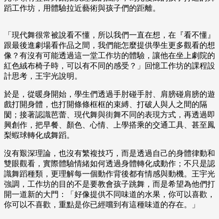
蹈工作坊，用體驗拉近藝術與孩子們的距離。
「現代舞很常被說看不懂，所以我們一直在想，在『看不懂』
跟最後進劇場看作品之間，我們能怎麼提供學生更多觀看的想
像？有沒有可能透過這一堂工作坊的體驗，讓他在坐上劇院的
紅色絨布椅子時，可以有不同的感受？」回憶工作坊的課程設
計思考，王宇光說明。
於是，從暖身開始，學生們透過手肘碰手肘、肩膀碰肩膀的遊
戲打開身體，也打開條條框框的束縛、打破人與人之間的隔
閡；接著認識芭蕾、現代舞與街舞不同的表現方式，再透過即
興創作，把早餐、顏色、心情、上學搭乘的交通工具、甚至鳳
梨蝦球轉化成舞蹈。
沒有艱深理論，也沒有繁複技巧，而是透過自己的身體律動和
雙眼觀看，實際體驗情緒如何透過身體轉化成動作；不只是認
識舞蹈種類，更理解每一個動作背後都有情感與動機。王宇光
強調，工作坊的目的不是要教會孩子跳舞，而是希望為他們打
開一道新的大門：「好像提供不同味道的水果，你可以喜歡，
你可以不喜歡，重點是你已經嚐到有這種味道的存在。」