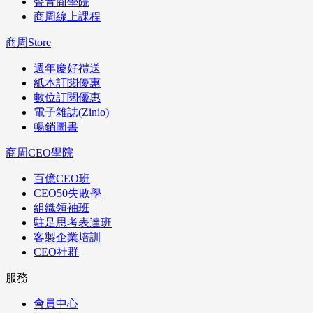
聲音商學院
商周線上課程
商周Store
週年慶好禮送
紙本訂閱優惠
數位訂閱優惠
電子雜誌(Zinio)
暢銷圖書
商周CEO學院
百億CEO班
CEO50失敗學
組織領袖班
駐足思考表達班
客製企業培訓
CEO社群
服務
會員中心