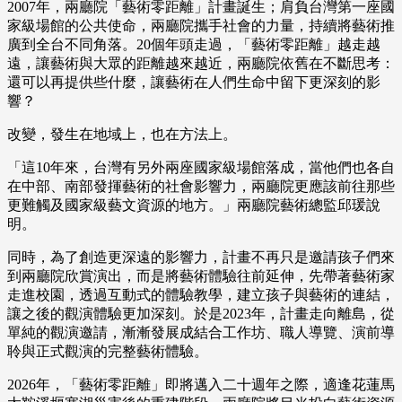
2007年，兩廳院「藝術零距離」計畫誕生；肩負台灣第一座國
家級場館的公共使命，兩廳院攜手社會的力量，持續將藝術推
廣到全台不同角落。20個年頭走過，「藝術零距離」越走越
遠，讓藝術與大眾的距離越來越近，兩廳院依舊在不斷思考：
還可以再提供些什麼，讓藝術在人們生命中留下更深刻的影
響？
改變，發生在地域上，也在方法上。
「這10年來，台灣有另外兩座國家級場館落成，當他們也各自
在中部、南部發揮藝術的社會影響力，兩廳院更應該前往那些
更難觸及國家級藝文資源的地方。」兩廳院藝術總監邱瑗說
明。
同時，為了創造更深遠的影響力，計畫不再只是邀請孩子們來
到兩廳院欣賞演出，而是將藝術體驗往前延伸，先帶著藝術家
走進校園，透過互動式的體驗教學，建立孩子與藝術的連結，
讓之後的觀演體驗更加深刻。於是2023年，計畫走向離島，從
單純的觀演邀請，漸漸發展成結合工作坊、職人導覽、演前導
聆與正式觀演的完整藝術體驗。
2026年，「藝術零距離」即將邁入二十週年之際，適逢花蓮馬