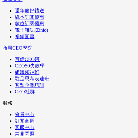
週年慶好禮送
紙本訂閱優惠
數位訂閱優惠
電子雜誌(Zinio)
暢銷圖書
商周CEO學院
百億CEO班
CEO50失敗學
組織領袖班
駐足思考表達班
客製企業培訓
CEO社群
服務
會員中心
訂閱商周
客服中心
常見問題