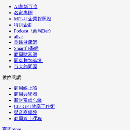
AI創新百強
名家專欄
MIT-U 企業探照燈
特別企劃
Podcast《商周Bar》
alive
良醫健康網
Smart自學網
商周財富網
圓桌趨勢論壇
百大顧問團
數位閱讀
商周線上讀
商周共學圈
新財富備忘錄
ChatGPT效率工作術
聲音商學院
商周線上課程
商周Store