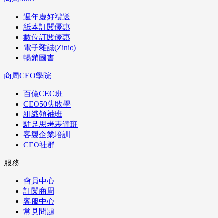
週年慶好禮送
紙本訂閱優惠
數位訂閱優惠
電子雜誌(Zinio)
暢銷圖書
商周CEO學院
百億CEO班
CEO50失敗學
組織領袖班
駐足思考表達班
客製企業培訓
CEO社群
服務
會員中心
訂閱商周
客服中心
常見問題