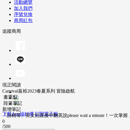
活動總覽
加入我們
序號兌換
商周紅包
追蹤商周
現正閱讀
Carnival嘉裕2023春夏系列 冒險啟航
畫重點
段落筆記
新增筆記
下載App抽好禮
訂閱電子報
「請稍等」英文別直接中翻英說please wait a minute！一
0
/500