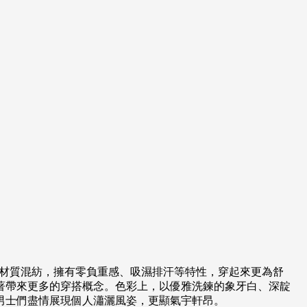
其他材質混紡，擁有零負重感、吸濕排汗等特性，穿起來更為舒
為男士衣著帶來更多的穿搭概念。色彩上，以優雅洗鍊的象牙白、深靛
男士們盡情展現個人瀟灑風姿，更顯氣宇軒昂。