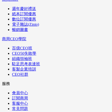
週年慶好禮送
紙本訂閱優惠
數位訂閱優惠
電子雜誌(Zinio)
暢銷圖書
商周CEO學院
百億CEO班
CEO50失敗學
組織領袖班
駐足思考表達班
客製企業培訓
CEO社群
服務
會員中心
訂閱商周
客服中心
常見問題