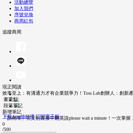
活動總覽
加入我們
序號兌換
商周紅包
追蹤商周
現正閱讀
效率至上：有溝通力才有企業競爭力！Toss Lab創辦人：創
畫重點
段落筆記
新增筆記
下載App抽好禮
訂閱電子報
「請稍等」英文別直接中翻英說please wait a minute！一
0
/500