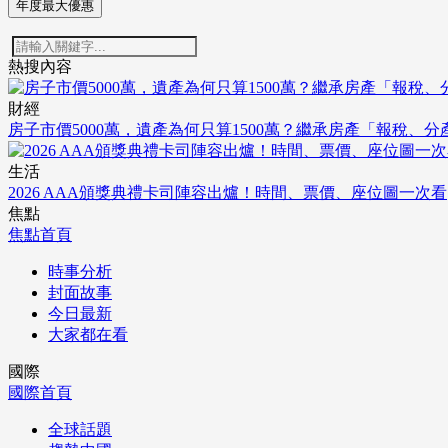
年度最大優惠
熱搜內容
財經
房子市價5000萬，遺產為何只算1500萬？繼承房產「報稅、
生活
2026 AAA頒獎典禮卡司陣容出爐！時間、票價、座位圖一次看
焦點
焦點首頁
時事分析
封面故事
今日最新
大家都在看
國際
國際首頁
全球話題