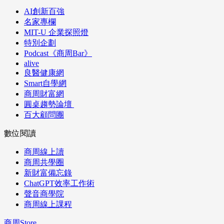
AI創新百強
名家專欄
MIT-U 企業探照燈
特別企劃
Podcast《商周Bar》
alive
良醫健康網
Smart自學網
商周財富網
圓桌趨勢論壇
百大顧問團
數位閱讀
商周線上讀
商周共學圈
新財富備忘錄
ChatGPT效率工作術
聲音商學院
商周線上課程
商周Store