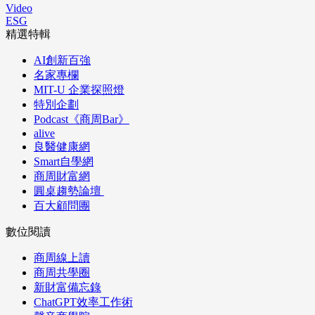
Video
ESG
精選特輯
AI創新百強
名家專欄
MIT-U 企業探照燈
特別企劃
Podcast《商周Bar》
alive
良醫健康網
Smart自學網
商周財富網
圓桌趨勢論壇
百大顧問團
數位閱讀
商周線上讀
商周共學圈
新財富備忘錄
ChatGPT效率工作術