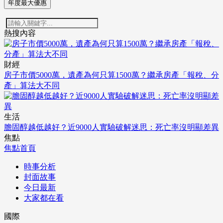
年度最大優惠
熱搜內容
財經
房子市價5000萬，遺產為何只算1500萬？繼承房產「報稅、分
產」算法大不同
生活
膽固醇越低越好？近9000人實驗破解迷思：死亡率沒明顯差異
焦點
焦點首頁
時事分析
封面故事
今日最新
大家都在看
國際