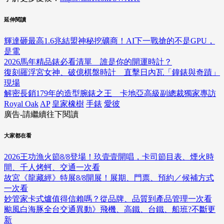
延伸閱讀
輝達砸最高1.6兆結盟神秘挖礦商！AI下一戰搶的不是GPU，
是電
2026馬年精品錶必看清單 誰是你的開運時計？
復刻羅浮宮女神、破億棋盤時計 直擊日內瓦「鐘錶與奇蹟」
現場
解密長銷179年的造型腕錶之王 卡地亞高級副總裁獨家專訪
Royal Oak
AP
皇家橡樹
手錶
愛彼
廣告-請繼續往下閱讀
大家都在看
2026王功漁火節8/8登場！玖壹壹開唱，卡司節目表、煙火時
間、千人烤蚵、交通一次看
故宮《龍藏經》特展8/8開展！展期、門票、預約／候補方式
一次看
妙管家卡式爐值得信賴嗎？從品牌、品質到產品管理一次看
颱風白海豚全台交通異動》飛機、高鐵、台鐵、船班?不斷更
新