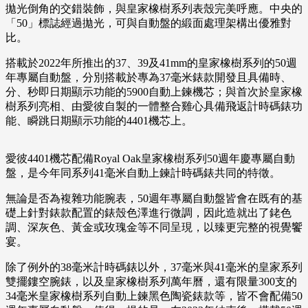
拋光倒角的交錯裝飾，與皇家橡樹系列表殼完美呼應。中央的
「50」標誌經過拋光，可與自動盤的緞面處理架構出優雅對
比。
搭載於2022年所推出的37、39及41mm的皇家橡樹系列的50週
年專屬自動盤，分別搭載於專為37毫米錶款開發且具備時、
分、秒即日期顯示功能的5900自動上鍊機芯；與首次於皇家橡
樹系列亮相、由愛彼自製的一體整合雞心具備飛返計時碼錶功
能、瞬跳日期顯示功能的4401機芯上。
愛彼4401機芯配備Royal Oak皇家橡樹系列50週年慶專屬自動
盤，是今年同系列41毫米自動上鍊計時碼錶共同的特徵。
無論是否為複雜功能腕表，50週年專屬自動盤皆會在既有的基
礎上針對錶款配置的錶殼色澤進行微調，因此造就出了銠色
調、深灰色、黃金或玫瑰金等不同呈現，以臻更完整的視覺饗
宴。
除了例外的38毫米計時碼錶以外，37毫米與41毫米的皇家系列
雙擺鏤空腕錶，以及皇家橡樹系列萬年曆，還有限量300支的
34毫米皇家橡樹系列自動上鍊黑色陶瓷錶款等，皆不會配備50