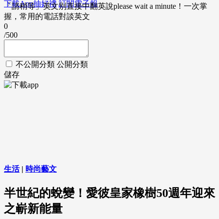
下載App抽好禮
訂閱電子報
「請稍等」英文別直接中翻英說please wait a minute！一次掌
握，常用的電話對談英文
0
/500
不公開分類
公開分類
儲存
生活
|
時尚藝文
半世紀的蛻變！愛彼皇家橡樹50週年迎來
之嶄新能量