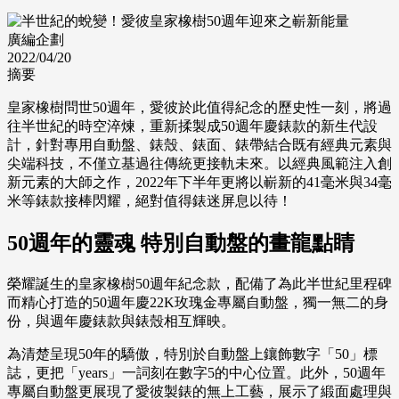
廣編企劃
2022/04/20
摘要
皇家橡樹問世50週年，愛彼於此值得紀念的歷史性一刻，將過
往半世紀的時空淬煉，重新揉製成50週年慶錶款的新生代設
計，針對專用自動盤、錶殼、錶面、錶帶結合既有經典元素與
尖端科技，不僅立基過往傳統更接軌未來。以經典風範注入創
新元素的大師之作，2022年下半年更將以嶄新的41毫米與34毫
米等錶款接棒閃耀，絕對值得錶迷屏息以待！
50週年的靈魂 特別自動盤的畫龍點睛
榮耀誕生的皇家橡樹50週年紀念款，配備了為此半世紀里程碑
而精心打造的50週年慶22K玫瑰金專屬自動盤，獨一無二的身
份，與週年慶錶款與錶殼相互輝映。
為清楚呈現50年的驕傲，特別於自動盤上鑲飾數字「50」標
誌，更把「years」一詞刻在數字5的中心位置。此外，50週年
專屬自動盤更展現了愛彼製錶的無上工藝，展示了緞面處理與