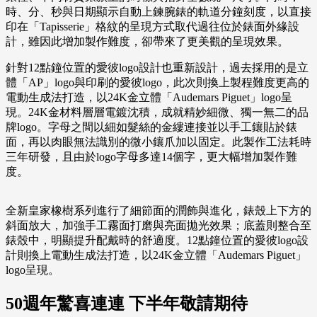
時、分、秒與日期顯示自動上鍊腕錶的軌道分鐘刻度，以直接
印在「Tapisserie」格紋的呈現方式取代過往位於錶面外緣設
計，雖因此增加製作難度，卻帶來了更美觀的呈現效果。
針對12點鐘位置的愛彼logo設計也重新設計，過去採用的是立
體「AP」logo與印刷的愛彼logo，此次則換上製程難度更高的
電動生成法打造，以24K金立體「Audemars Piguet」logo呈
現。24K金材料層層電鍍沈積，成就精妙細微、獨一無二的品
牌logo。字母之間以細如髮絲的金縷連接並以手工鑲貼於錶
面，再以肉眼無法識別的微小鑲爪加以固定。此製作工法耗時
三年研發，且由於logo字母多達14個字，更大幅增加製作難
度。
全新皇家橡樹系列進行了細節面的潤飾與進化，錶殼上下方的
斜面放大，加強手工霧面打磨與亮面拋光效果；底蓋則整合至
錶殼中，明顯提升配戴時的舒適度。12點鐘位置的愛彼logo設
計則換上電動生成法打造，以24K金立體「Audemars Piguet」
logo呈現。
50週年驚喜連連 下半年敬請期待