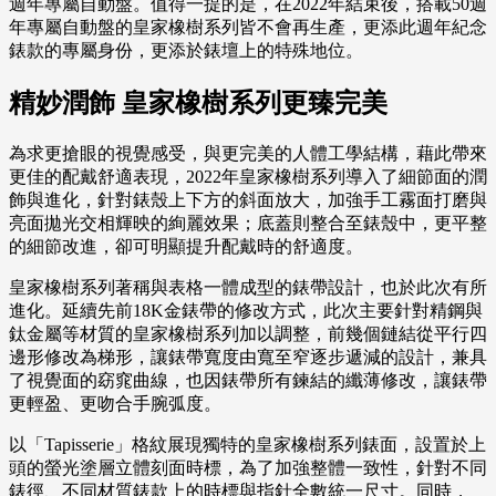
週年專屬自動盤。值得一提的是，在2022年結束後，搭載50週
年專屬自動盤的皇家橡樹系列皆不會再生產，更添此週年紀念
錶款的專屬身份，更添於錶壇上的特殊地位。
精妙潤飾 皇家橡樹系列更臻完美
為求更搶眼的視覺感受，與更完美的人體工學結構，藉此帶來
更佳的配戴舒適表現，2022年皇家橡樹系列導入了細節面的潤
飾與進化，針對錶殼上下方的斜面放大，加強手工霧面打磨與
亮面拋光交相輝映的絢麗效果；底蓋則整合至錶殼中，更平整
的細節改進，卻可明顯提升配戴時的舒適度。
皇家橡樹系列著稱與表格一體成型的錶帶設計，也於此次有所
進化。延續先前18K金錶帶的修改方式，此次主要針對精鋼與
鈦金屬等材質的皇家橡樹系列加以調整，前幾個鏈結從平行四
邊形修改為梯形，讓錶帶寬度由寬至窄逐步遞減的設計，兼具
了視覺面的窈窕曲線，也因錶帶所有鍊結的纖薄修改，讓錶帶
更輕盈、更吻合手腕弧度。
以「Tapisserie」格紋展現獨特的皇家橡樹系列錶面，設置於上
頭的螢光塗層立體刻面時標，為了加強整體一致性，針對不同
錶徑、不同材質錶款上的時標與指針全數統一尺寸。同時，