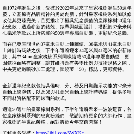
自1972年誕生之後，愛彼於2022年迎來了皇家橡樹誕生50週年
慶，立基原有品牌精神的勇於創新，針對皇家橡樹系列加以修
改使其更臻完美，且更推出了極具紀念價值的皇家橡樹50週年
紀念款，透過嶄新的錶殼、錶帶與錶面設計，搭配於37毫米與
41毫米等款式上所搭載的50週年專屬自動盤，更顯紀念意義。
而在已發表問世的37毫米自動上鍊腕錶、38毫米與41毫米自動
上鍊計時碼錶之後，下半年還將迎來34毫米與41毫米的嶄新錶
款，其中34mm皇家橡樹系列同樣搭載50週年專屬自動盤，更
因錶徑而略有調整，讓其維持既有美學比例與技術規格之際，
中央更經過噴砂加工處理，圍繞著「50」標誌，更顯獨特。
全新週年紀念款包括具備時、分、秒及日期顯示功能的37毫米
自動上鍊腕錶，以及38與41毫米自動上鍊計時碼錶，提供多種
不同材質搭配不同錶面的款式。
適逢50週年的皇家橡樹系列，下半年還將帶來一波波驚喜，各
位皇家橡樹系列的忠實粉絲們，敬請期待更多的大師鉅作，皇
家橡樹的半世紀榮耀，絕對將於今年空前閃耀！
了解更多愛彼：
https://lihi1.com/SWXKc