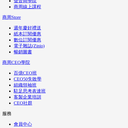
聲音商學院
商周線上課程
商周Store
週年慶好禮送
紙本訂閱優惠
數位訂閱優惠
電子雜誌(Zinio)
暢銷圖書
商周CEO學院
百億CEO班
CEO50失敗學
組織領袖班
駐足思考表達班
客製企業培訓
CEO社群
服務
會員中心