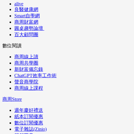
alive
良醫健康網
Smart自學網
商周財富網
圓桌趨勢論壇
百大顧問團
數位閱讀
商周線上讀
商周共學圈
新財富備忘錄
ChatGPT效率工作術
聲音商學院
商周線上課程
商周Store
週年慶好禮送
紙本訂閱優惠
數位訂閱優惠
電子雜誌(Zinio)