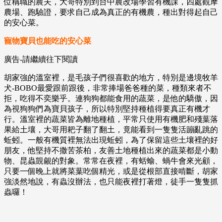
位稱職的農夫，大哥特別到台中農改場學習有機課，四處觀摩
農場、跑驗證，要求自己成為真正的有機農，種出對得起自己
的安心菜。
寵物寶貝也能吃的安心菜
廣告-請繼續往下閱讀
胡家強的溫室裡，是毛孩子們很喜歡的地方，特別是邊境牧羊
犬-BOBO最愛跟前跟後，非常捧場爸爸種的菜，種類來者不
拒，吃得不奕樂乎。連狗狗都能食用的蔬菜，是他的驕傲，因
為視狗狗們為寶貝孩子，所以特別堅持種植得要真正有機才
行。溫室裡的蔬菜皆為離地種植，平常只使用有機肥和殘葉落
果給土壤，大哥用耙子翻了翻土，竟能看到一隻隻活蹦亂跳的
蚯蚓。一般有機質裡無法出現蚯蚓，為了保留這些土壤裡的好
朋友，他堅持不撒苦茶柏，友善土地種植出來的蔬菜都是小動
物、昆蟲覬覦的對象。常常在夜裡，有蛞蝓、蝸牛會來光顧，
只要一個晚上就將菜葉吃個精光，或是從根部直接啃斷，胡家
強淡然地說，有蟲沒辦法，也只能夜裡打著燈，徒手一隻隻抓
蟲囉！