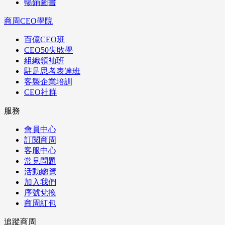
暢銷圖書
商周CEO學院
百億CEO班
CEO50失敗學
組織領袖班
駐足思考表達班
客製企業培訓
CEO社群
服務
會員中心
訂閱商周
客服中心
常見問題
活動總覽
加入我們
序號兌換
商周紅包
追蹤商周