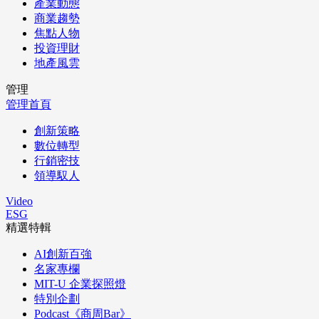
產業動態
商業趨勢
焦點人物
投資理財
地產風雲
管理
管理首頁
創新策略
數位轉型
行銷密技
領導馭人
Video
ESG
精選特輯
AI創新百強
名家專欄
MIT-U 企業探照燈
特別企劃
Podcast《商周Bar》