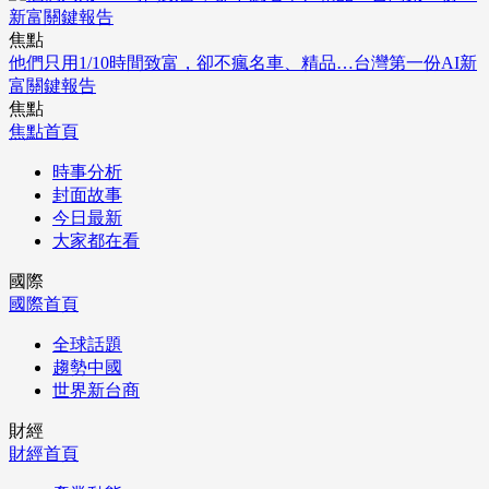
焦點
他們只用1/10時間致富，卻不瘋名車、精品…台灣第一份AI新
富關鍵報告
焦點
焦點首頁
時事分析
封面故事
今日最新
大家都在看
國際
國際首頁
全球話題
趨勢中國
世界新台商
財經
財經首頁