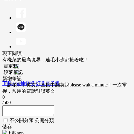
現正閱讀
有機菜的最高境界，連毛小孩都搶著吃！
畫重點
段落筆記
新增筆記
下載App抽好禮
訂閱電子報
「請稍等」英文別直接中翻英說please wait a minute！一次掌
握，常用的電話對談英文
0
/500
不公開分類
公開分類
儲存