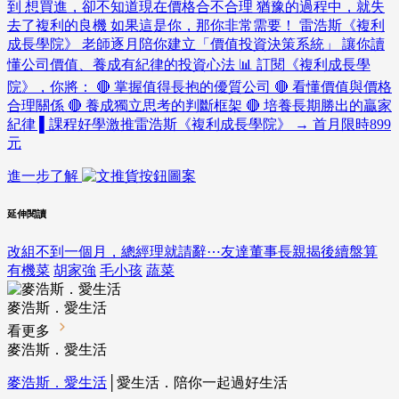
到 想買進，卻不知道現在價格合不合理 猶豫的過程中，就失
去了複利的良機 如果這是你，那你非常需要！ 雷浩斯《複利
成長學院》 老師逐月陪你建立「價值投資決策系統」 讓你讀
懂公司價值、養成有紀律的投資心法 📊 訂閱《複利成長學
院》，你將： 🔴 掌握值得長抱的優質公司 🔴 看懂價值與價格
合理關係 🔴 養成獨立思考的判斷框架 🔴 培養長期勝出的贏家
紀律 ▌課程好學激推雷浩斯《複利成長學院》 → 首月限時899
元
進一步了解
延伸閱讀
改組不到一個月，總經理就請辭⋯友達董事長親揭後續盤算
有機菜
胡家強
毛小孩
蔬菜
麥浩斯．愛生活
看更多
麥浩斯．愛生活
麥浩斯．愛生活
│愛生活．陪你一起過好生活