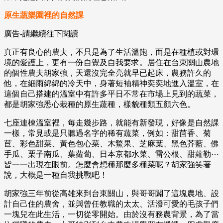
原生蔬樂園裡的自然課
廣告-請繼續往下閱讀
真正有良心的農夫，不只是為了生活溫飽，而是在種植或對環
境的愛護上，更有一份自覺及自我要求。居住在台東關山農地
的個性農夫胡家強，天還沒完全亮就早已起床，農務許久的
他，在細雨綿綿的冷天中，身著短袖精神奕奕地進入溫室，在
這個自己搭建的溫室中有許多平日不常在市場上見到的蔬菜，
都是胡家強悉心栽種的原生蔬種，樣貌種類五顏六色。
七座連棟溫室裡，每走幾步路，就能有新發現，好像是自然課
一樣，常見或是只聽過名字的稀有蔬菜，例如：甜茴香、菊
苣、彩色甜菜、黃色包心菜、木鱉果、芝麻葉、黑色芥藍、佛
手瓜、栗子南瓜、葉蘿蔔、日本京都水菜、雷公根、甜蘿勒⋯
皆一一出現在眼前。怎麼會想種那麼多種菜呢？胡家強笑著
說，大概是一種自我挑戰吧！
胡家強三年前從高雄來到台東關山，與哥哥闢了這塊農地、設
計自己住的農舍，並與曾任教職的太太、活潑可愛的毛孩子們
一塊兒在此生活，一切從零開始。由於沒有務農背景，為了當