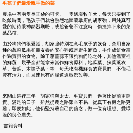
毛孩子們最愛親手做的菜
農場中有兩隻長耳朵的可卡、一隻邊境牧羊犬，每天只要到了
吃飯時間，毛孩子們就會熱烈地圍著掌廚的胡家強，用純真可
愛的期待眼神熱烈期盼，或趁爸爸不注意時，偷撿掉下來的菜
葉品嚐。
由於狗狗們很愛護，胡家強特別在意毛孩子的飲食，會用自家
種的蔬菜瓜果和朋友養的安心雞或是野生鮪魚，手作成鮮食當
作狗寶貝的食物。除了蔥薑蒜不讓狗狗們吃之外，其他溫室裡
的鮮蔬，幾乎全都能拿來當作鮮食原料，地瓜葉、狹葉薰衣
草、苦瓜、木鱉子葉⋯等，每天吃有機鮮食的寶貝們，不僅毛
豐有活力，而且連原有的腸道過敏都改善。
來關山這裡三年，胡家強與太太、毛寶貝們，過著比從前更踏
實、滿足的日子，雖然從農之路艱辛不易、從真正有機之路更
難，即便如此，他仍堅持著自己的信念，做一位有理想、愛環
境的良心農夫。
書籍資料