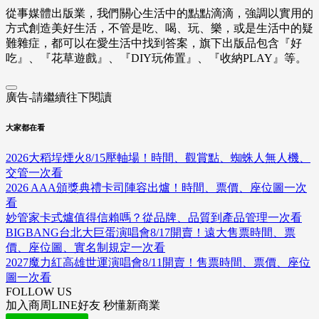
從事媒體出版業，我們關心生活中的點點滴滴，強調以實用的
方式創造美好生活，不管是吃、喝、玩、樂，或是生活中的疑
難雜症，都可以在愛生活中找到答案，旗下出版品包含『好
吃』、『花草遊戲』、『DIY玩佈置』、『收納PLAY』等。
廣告-請繼續往下閱讀
大家都在看
2026大稻埕煙火8/15壓軸場！時間、觀賞點、蜘蛛人無人機、
交管一次看
2026 AAA頒獎典禮卡司陣容出爐！時間、票價、座位圖一次
看
妙管家卡式爐值得信賴嗎？從品牌、品質到產品管理一次看
BIGBANG台北大巨蛋演唱會8/17開賣！遠大售票時間、票
價、座位圖、實名制規定一次看
2027魔力紅高雄世運演唱會8/11開賣！售票時間、票價、座位
圖一次看
FOLLOW US
加入商周LINE好友 秒懂新商業