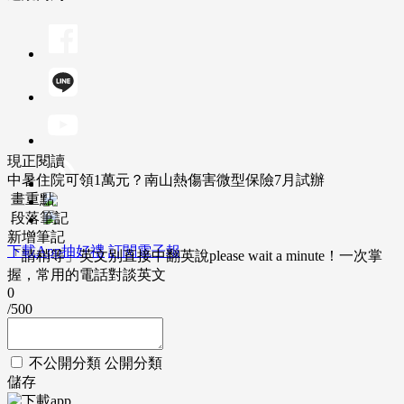
現正閱讀
中暑住院可領1萬元？南山熱傷害微型保險7月試辦
畫重點
段落筆記
新增筆記
下載App抽好禮
訂閱電子報
「請稍等」英文別直接中翻英說please wait a minute！一次掌
握，常用的電話對談英文
0
/500
不公開分類
公開分類
儲存