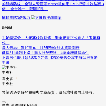
的組織防線。全球人資巨頭Mercer教你用 EVP 把留才效益翻 3
倍。 全台唯一，限額招生。
解鎖團隊3倍戰力
延伸閱讀
手足特留分、大老婆條款翻修，繼承規畫正式進入「遺囑時
代」
每人最高可貸10萬元！115年勞保紓困貸款開辦
健保3月新制上路！擴大肝炎照護、4藥新增健保給付
不賣房也能月領5.8萬？70歲用2500萬舊公寓申辦以房養老
中暑
中央社
看更多
中央社
希望透過更好的報導與文章品質，讓台灣社會向上提昇。
廣告-請繼續往下閱讀