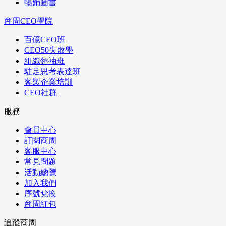
暢銷圖書
商周CEO學院
百億CEO班
CEO50失敗學
組織領袖班
駐足思考表達班
客製企業培訓
CEO社群
服務
會員中心
訂閱商周
客服中心
常見問題
活動總覽
加入我們
序號兌換
商周紅包
追蹤商周