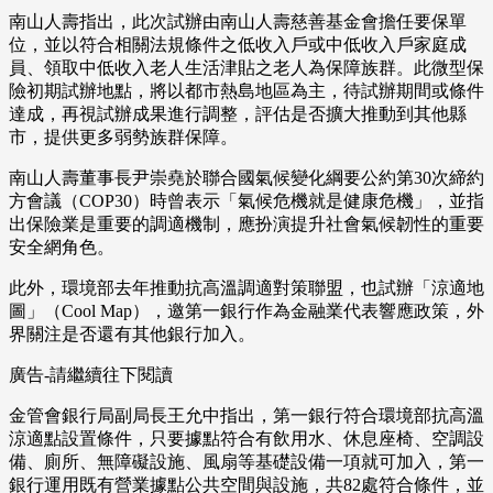
南山人壽指出，此次試辦由南山人壽慈善基金會擔任要保單
位，並以符合相關法規條件之低收入戶或中低收入戶家庭成
員、領取中低收入老人生活津貼之老人為保障族群。此微型保
險初期試辦地點，將以都市熱島地區為主，待試辦期間或條件
達成，再視試辦成果進行調整，評估是否擴大推動到其他縣
市，提供更多弱勢族群保障。
南山人壽董事長尹崇堯於聯合國氣候變化綱要公約第30次締約
方會議（COP30）時曾表示「氣候危機就是健康危機」，並指
出保險業是重要的調適機制，應扮演提升社會氣候韌性的重要
安全網角色。
此外，環境部去年推動抗高溫調適對策聯盟，也試辦「涼適地
圖」（Cool Map），邀第一銀行作為金融業代表響應政策，外
界關注是否還有其他銀行加入。
廣告-請繼續往下閱讀
金管會銀行局副局長王允中指出，第一銀行符合環境部抗高溫
涼適點設置條件，只要據點符合有飲用水、休息座椅、空調設
備、廁所、無障礙設施、風扇等基礎設備一項就可加入，第一
銀行運用既有營業據點公共空間與設施，共82處符合條件，並