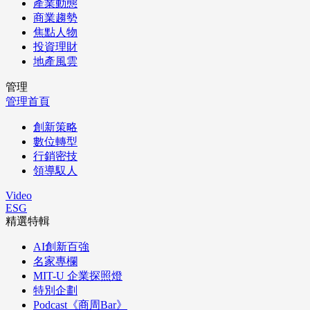
產業動態
商業趨勢
焦點人物
投資理財
地產風雲
管理
管理首頁
創新策略
數位轉型
行銷密技
領導馭人
Video
ESG
精選特輯
AI創新百強
名家專欄
MIT-U 企業探照燈
特別企劃
Podcast《商周Bar》