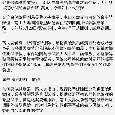
健康保險試辦業務」，若因中暑等熱傷害事故而住院，將可獲
得定額保險金新台幣1萬元，今年7月正式試辦。
金管會保險局副局長蔡火炎表示，南山人壽先前向金管會申請
辦理「南山人壽團體微型熱傷害住院關懷健康保險試辦業
務」，並於5月28日獲准試辦，今年7月正式開辦，試辦為期1
年。
蔡火炎解釋，所謂微型保險，是指保險業為經濟弱勢者或特定
身分者提供因應特定風險基本保障的保險商品，由社福單位擔
任要保單位，承保範圍為被保險人因中暑、熱暈厥、熱痙攣等
熱傷害特定事故住院治療者，保險公司將依約給付定額熱傷害
住院關懷保險金1萬元，減輕民眾因熱傷害住院所衍生的經濟
負擔。
廣告-請繼續往下閱讀
為何要做試辦案，蔡火炎指出，現行微型保險區分為傷害險與
壽險，業者希望透過業務試辦，提供經濟弱勢族群其他險種的
微型保單，像是此案屬健康險。南山人壽先前曾申請試辦癌症
相關的微型保險，此次則為針對熱傷害事故的微型保險，初步
規劃自台南市展開試辦。