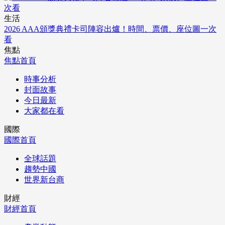
生活
2026 AAA頒獎典禮卡司陣容出爐！時間、票價、座位圖一次
看
焦點
焦點首頁
時事分析
封面故事
今日最新
大家都在看
國際
國際首頁
全球話題
趨勢中國
世界新台商
財經
財經首頁