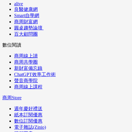
alive
良醫健康網
Smart自學網
商周財富網
圓桌趨勢論壇
百大顧問團
數位閱讀
商周線上讀
商周共學圈
新財富備忘錄
ChatGPT效率工作術
聲音商學院
商周線上課程
商周Store
週年慶好禮送
紙本訂閱優惠
數位訂閱優惠
電子雜誌(Zinio)