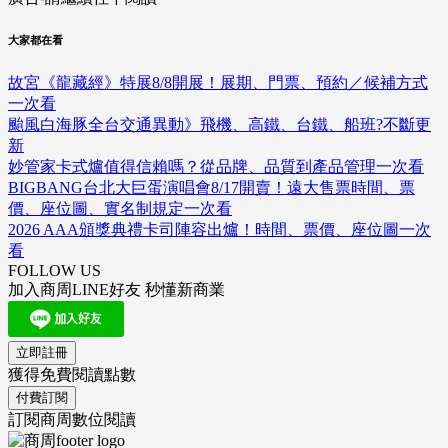
大家都在看
故宮《龍藏經》特展8/8開展！展期、門票、預約／候補方式
一次看
颱風白海豚全台交通異動》飛機、高鐵、台鐵、船班?不斷更
新
妙管家卡式爐值得信賴嗎？從品牌、品質到產品管理一次看
BIGBANG台北大巨蛋演唱會8/17開賣！遠大售票時間、票
價、座位圖、實名制規定一次看
2026 AAA頒獎典禮卡司陣容出爐！時間、票價、座位圖一次
看
FOLLOW US
加入商周LINE好友 秒懂新商業
立即註冊
獲得免費閱讀點數
付費訂閱
訂閱商周數位閱讀